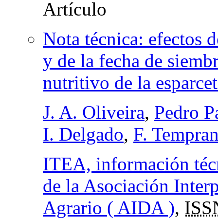
Nota técnica: efectos 
y de la fecha de siemb
nutritivo de la esparce
J. A. Oliveira
,
Pedro P
I. Delgado
,
F. Tempra
ITEA, información técn
de la Asociación Interp
Agrario ( AIDA )
,
ISS