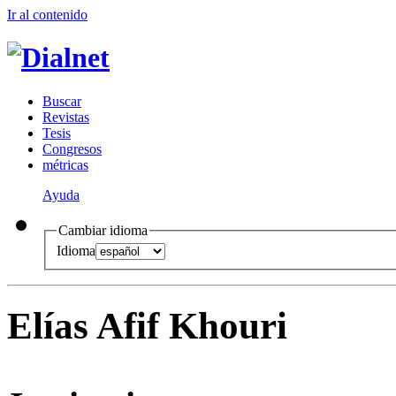
Ir al conteni
d
o
B
uscar
R
evistas
T
esis
Co
n
gresos
m
étricas
Ayuda
Cambiar idioma
Idioma
Elías Afif Khouri