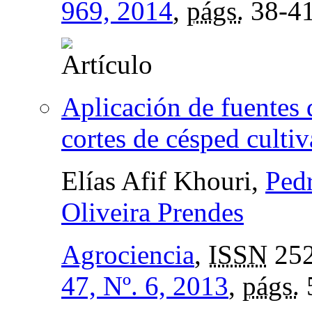
969, 2014
,
págs.
38-4
Aplicación de fuentes d
cortes de césped culti
Elías Afif Khouri,
Pedr
Oliveira Prendes
Agrociencia
,
ISSN
252
47, Nº. 6, 2013
,
págs.