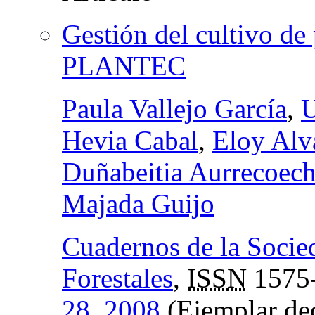
Gestión del cultivo de
PLANTEC
Paula Vallejo García
,
U
Hevia Cabal
,
Eloy Alv
Duñabeitia Aurrecoec
Majada Guijo
Cuadernos de la Socie
Forestales
,
ISSN
1575
28, 2008
(Ejemplar ded