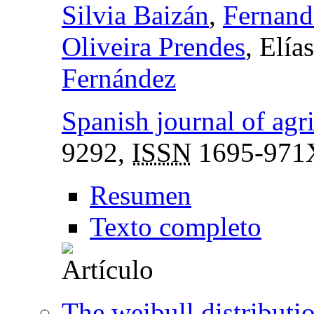
Silvia Baizán
,
Fernand
Oliveira Prendes
, Elía
Fernández
Spanish journal of agri
9292,
ISSN
1695-971
Resumen
Texto completo
The weibull distributi