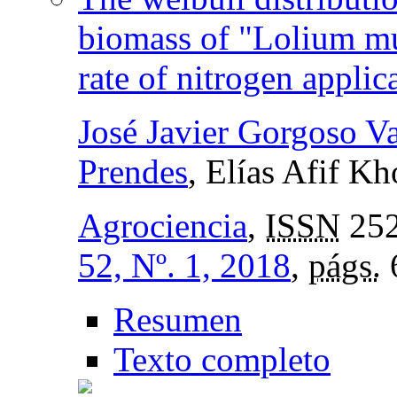
biomass of "Lolium mul
rate of nitrogen applic
José Javier Gorgoso Va
Prendes
, Elías Afif Kh
Agrociencia
,
ISSN
252
52, Nº. 1, 2018
,
págs.
Resumen
Texto completo