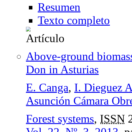
Resumen
Texto completo
Above-ground biomass 
Don in Asturias
E. Canga
,
I. Dieguez 
Asunción Cámara Obr
Forest systems
,
ISSN
2
Vol. 22, Nº. 3, 2013
,
p