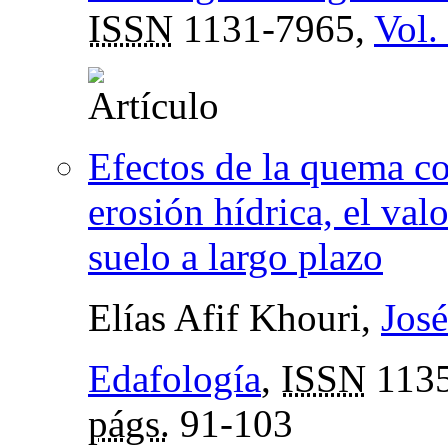
ISSN
1131-7965,
Vol.
Efectos de la quema co
erosión hídrica, el val
suelo a largo plazo
Elías Afif Khouri,
José
Edafología
,
ISSN
1135
págs.
91-103