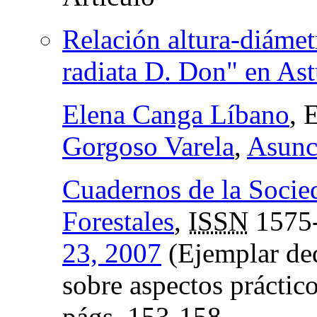
Relación altura-diámet
radiata D. Don" en Ast
Elena Canga Líbano
, 
Gorgoso Varela
,
Asunc
Cuadernos de la Socie
Forestales
,
ISSN
1575
23, 2007
(Ejemplar ded
sobre aspectos práctic
págs.
153-158