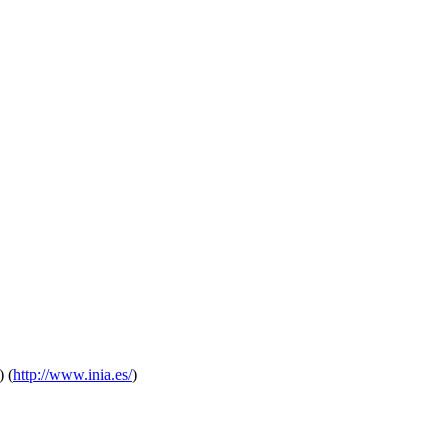
) (
http://www.inia.es/
)