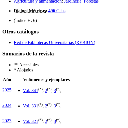
Agricultura y alimentación
:
Jardinería. Forestas
Dialnet Métricas
:
496
Citas
(Índice H:
6
)
Otros catálogos
Red de Bibliotecas Universitarias (
REBIUN
)
Sumarios de la revista
**
Accesibles
*
Alojados
Año
Volúmenes y ejemplares
(*)
(*)
(*)
2025
Vol. 34
1
,
2
,
3
,
(*)
(*)
(*)
2024
Vol. 33
1
,
2
,
3
,
(*)
(*)
(*)
2023
Vol. 32
1
,
2
,
3
,