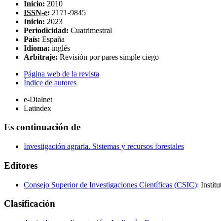
Inicio:
2010
ISSN-e
:
2171-9845
Inicio:
2023
Periodicidad:
Cuatrimestral
País:
España
Idioma:
inglés
Arbitraje:
Revisión por pares simple ciego
Página web de la revista
Índice de autores
e-Dialnet
Latindex
Es continuación de
Investigación agraria. Sistemas y recursos forestales
Editores
Consejo Superior de Investigaciones Científicas (CSIC)
: Insti
Clasificación