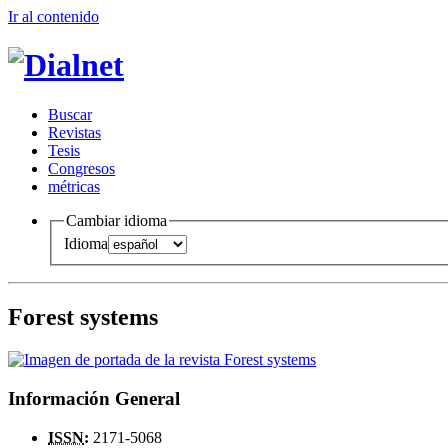
Ir al conteni
d
o
B
uscar
R
evistas
T
esis
Co
n
gresos
m
étricas
Cambiar idioma
Idioma
Forest systems
Información General
ISSN
:
2171-5068