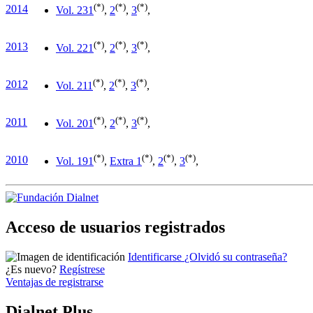
(*)
(*)
(*)
2014
Vol. 23
1
,
2
,
3
,
(*)
(*)
(*)
2013
Vol. 22
1
,
2
,
3
,
(*)
(*)
(*)
2012
Vol. 21
1
,
2
,
3
,
(*)
(*)
(*)
2011
Vol. 20
1
,
2
,
3
,
(*)
(*)
(*)
(*)
2010
Vol. 19
1
,
Extra 1
,
2
,
3
,
Acceso de usuarios registrados
Identificarse
¿Olvidó su contraseña?
¿Es nuevo?
Regístrese
Ventajas de registrarse
Dialnet Plus