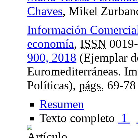
Chaves
, Mikel Zurbano
Información Comercial
economía
,
ISSN
0019
900, 2018
(Ejemplar d
Euromediterráneas. I
Políticas),
págs.
69-78
Resumen
Texto completo
1