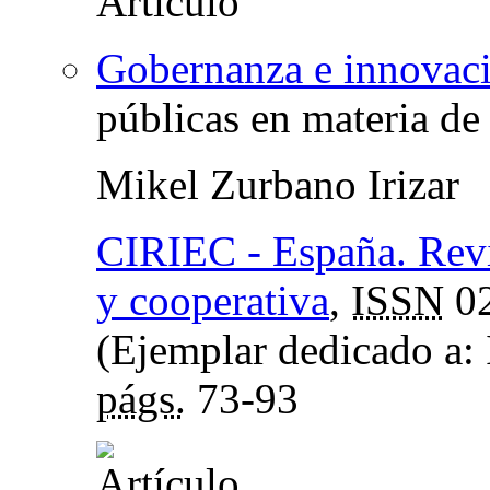
Gobernanza e innovaci
públicas en materia de
Mikel Zurbano Irizar
CIRIEC - España. Revi
y cooperativa
,
ISSN
02
(Ejemplar dedicado a: 
págs.
73-93