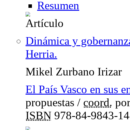
Resumen
Dinámica y gobernanz
Herria.
Mikel Zurbano Irizar
El País Vasco en sus e
propuestas
/
coord.
po
ISBN
978-84-9843-14