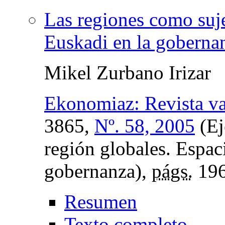
Las regiones como suje
Euskadi en la goberna
Mikel Zurbano Irizar
Ekonomiaz: Revista v
3865,
Nº. 58, 2005
(Ej
región globales. Espac
gobernanza),
págs.
196
Resumen
Texto completo