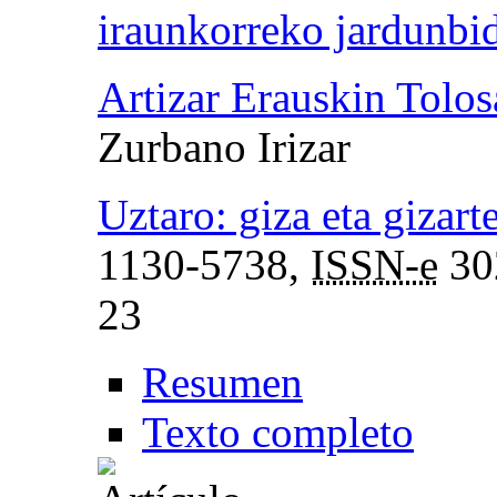
iraunkorreko jardunbi
Artizar Erauskin Tolos
Zurbano Irizar
Uztaro: giza eta gizart
1130-5738,
ISSN-e
30
23
Resumen
Texto completo