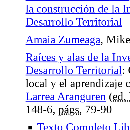
la construcción de la I
Desarrollo Territorial
Amaia Zumeaga
, Mike
Raíces y alas de la Inv
Desarrollo Territorial
:
local y el aprendizaje 
Larrea Aranguren
(
ed. 
148-6,
págs.
79-90
Texto Completo Lib