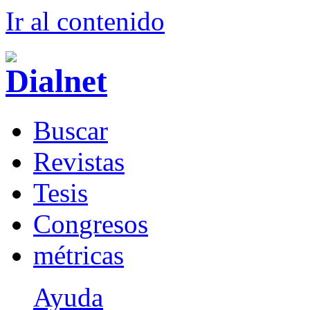
Ir al conteni
d
o
B
uscar
R
evistas
T
esis
Co
n
gresos
m
étricas
Ayuda