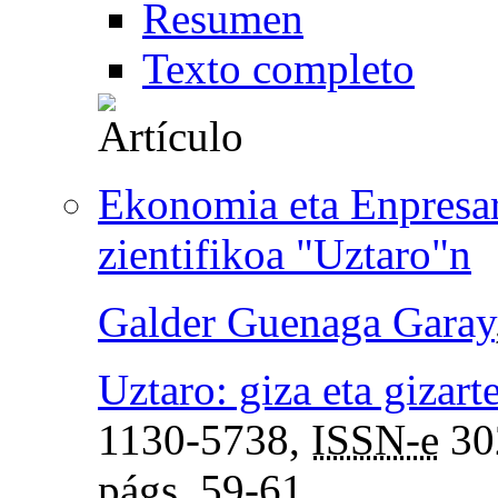
Resumen
Texto completo
Ekonomia eta Enpresar
zientifikoa "Uztaro"n
Galder Guenaga Garay
Uztaro: giza eta gizart
1130-5738,
ISSN-e
30
págs.
59-61