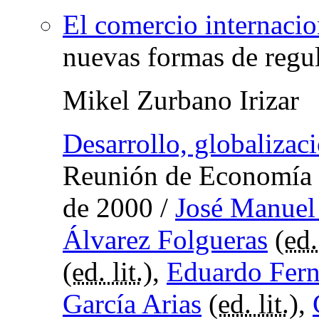
El comercio internacio
nuevas formas de regu
Mikel Zurbano Irizar
Desarrollo, globalizac
Reunión de Economía 
de 2000
/
José Manuel
Álvarez Folgueras
(
ed.
(
ed. lit.
),
Eduardo Fer
García Arias
(
ed. lit.
),