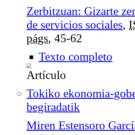
Zerbitzuan: Gizarte ze
de servicios sociales
,
págs.
45-62
Texto completo
Tokiko ekonomia-gober
begiradatik
Miren Estensoro Garcí