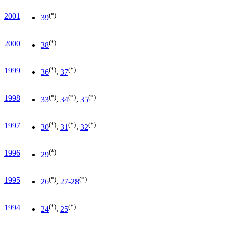
(*)
2001
39
(*)
2000
38
(*)
(*)
1999
36
,
37
(*)
(*)
(*)
1998
33
,
34
,
35
(*)
(*)
(*)
1997
30
,
31
,
32
(*)
1996
29
(*)
(*)
1995
26
,
27-28
(*)
(*)
1994
24
,
25