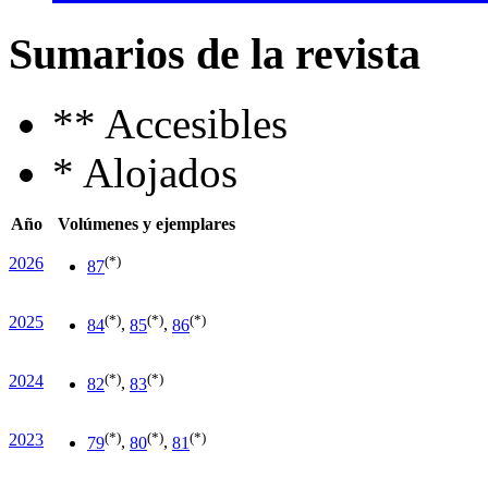
Sumarios de la revista
**
Accesibles
*
Alojados
Año
Volúmenes y ejemplares
(*)
2026
87
(*)
(*)
(*)
2025
84
,
85
,
86
(*)
(*)
2024
82
,
83
(*)
(*)
(*)
2023
79
,
80
,
81