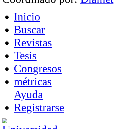
I
nicio
B
uscar
R
evistas
T
esis
Co
n
gresos
m
étricas
Ayuda
R
e
gistrarse