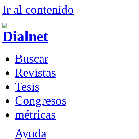
Ir al conteni
d
o
B
uscar
R
evistas
T
esis
Co
n
gresos
m
étricas
Ayuda