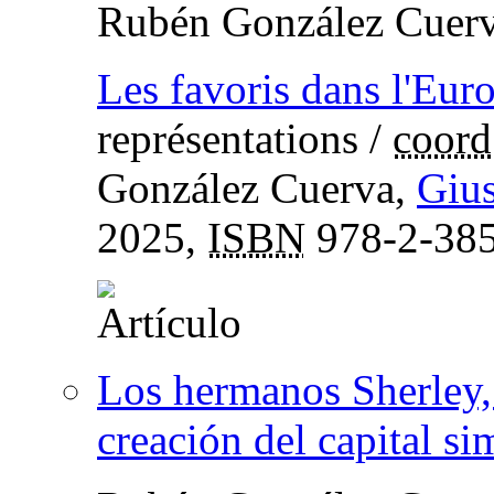
Rubén González Cuer
Les favoris dans l'Eur
représentations
/
coord
González Cuerva,
Gius
2025,
ISBN
978-2-385
Los hermanos Sherley, 
creación del capital si