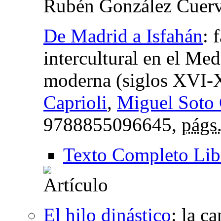
Rubén González Cuer
De Madrid a Isfahán
:
intercultural en el Med
moderna (siglos XVI-
Caprioli
,
Miguel Soto 
9788855096645,
págs
Texto Completo Lib
El hilo dinástico
:
la c