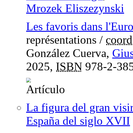
Mrozek Eliszezynski
Les favoris dans l'Eur
représentations
/
coord
González Cuerva,
Gius
2025,
ISBN
978-2-385
La figura del gran visi
España del siglo XVII