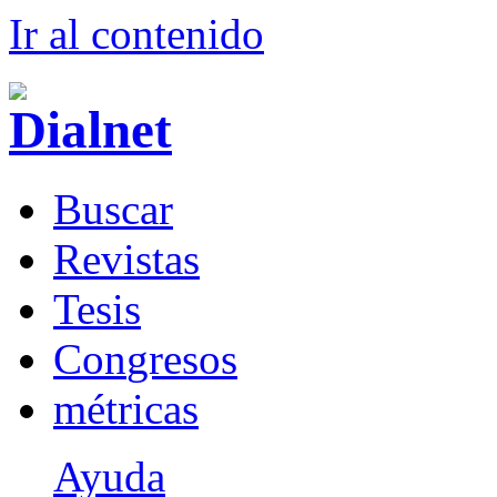
Ir al conteni
d
o
B
uscar
R
evistas
T
esis
Co
n
gresos
m
étricas
Ayuda