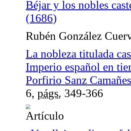
Béjar y los nobles cas
(1686)
Rubén González Cuer
La nobleza titulada cas
Imperio español en tie
Porfirio Sanz Camañe
6,
págs.
349-366