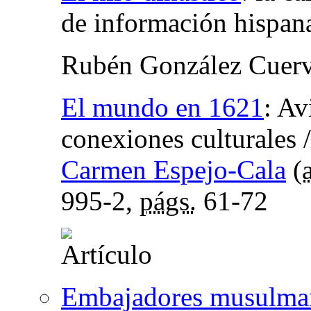
de información hispan
Rubén González Cuer
El mundo en 1621
:
Avi
conexiones culturales
Carmen Espejo-Cala
(
995-2,
págs.
61-72
Embajadores musulmane