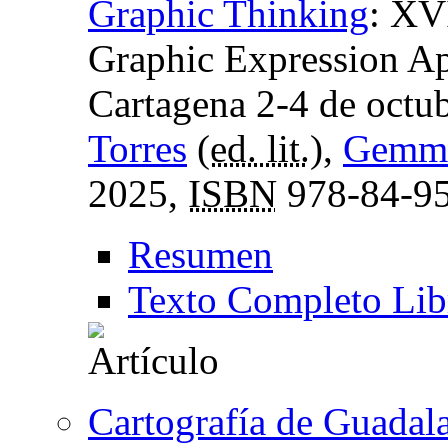
Graphic Thinking
:
XVI
Graphic Expression A
Cartagena 2-4 de octu
Torres
(
ed. lit.
),
Gemma
2025,
ISBN
978-84-95
Resumen
Texto Completo Lib
Cartografía de Guadalaj