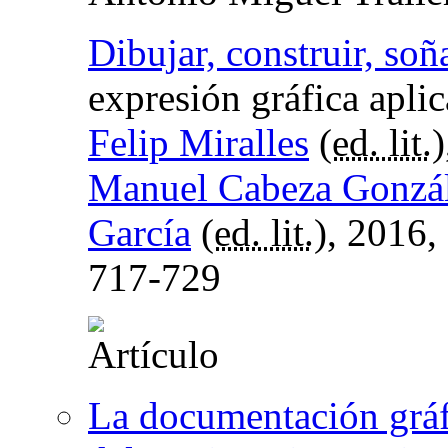
Dibujar, construir, soñ
expresión gráfica aplic
Felip Miralles
(
ed. lit.
Manuel Cabeza Gonzá
García
(
ed. lit.
), 2016,
717-729
La documentación gráf