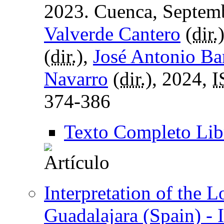
2023. Cuenca, Septemb
Valverde Cantero
(
dir.
(
dir.
),
José Antonio Ba
Navarro
(
dir.
), 2024,
I
374-386
Texto Completo Lib
Interpretation of the L
Guadalajara (Spain) - 