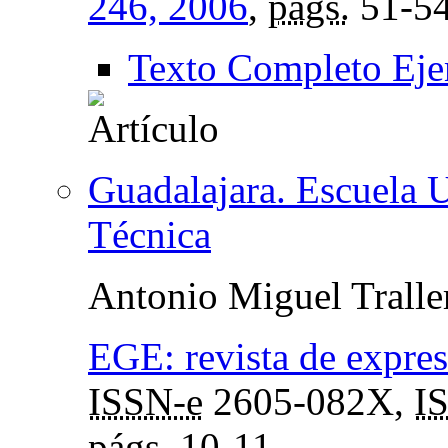
246, 2006
,
págs.
51-5
Texto Completo Eje
Guadalajara. Escuela U
Técnica
Antonio Miguel Tralle
EGE: revista de expresi
ISSN-e
2605-082X,
I
págs.
10-11