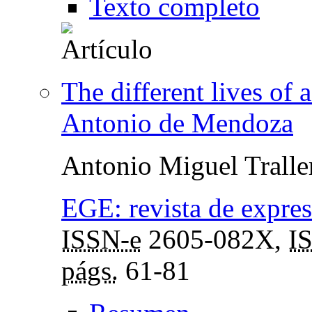
Texto completo
The different lives of
Antonio de Mendoza
Antonio Miguel Tralle
EGE: revista de expresi
ISSN-e
2605-082X,
I
págs.
61-81