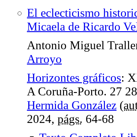
El eclecticismo histori
Micaela de Ricardo V
Antonio Miguel Tralle
Arroyo
Horizontes gráficos
:
X
A Coruña-Porto. 27 2
Hermida González
(
aut
2024,
págs.
64-68