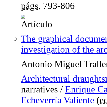
págs.
793-806
The graphical document
investigation of the ar
Antonio Miguel Tralle
Architectural draught
narratives
/
Enrique Ca
Echeverría Valiente
(
ed