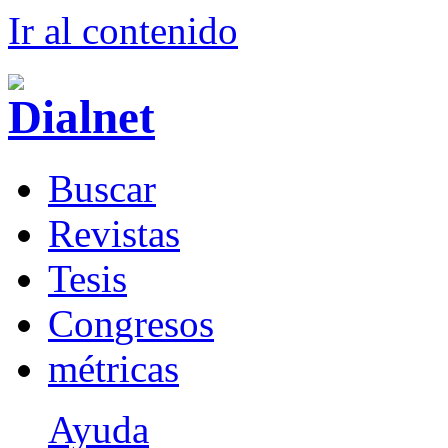
Ir al conteni
d
o
B
uscar
R
evistas
T
esis
Co
n
gresos
m
étricas
Ayuda