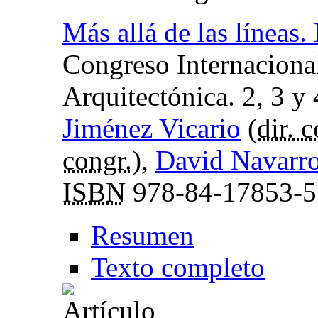
Más allá de las líneas.
Congreso Internaciona
Arquitectónica. 2, 3 y
Jiménez Vicario
(
dir. 
congr.
),
David Navarr
ISBN
978-84-17853-5
Resumen
Texto completo