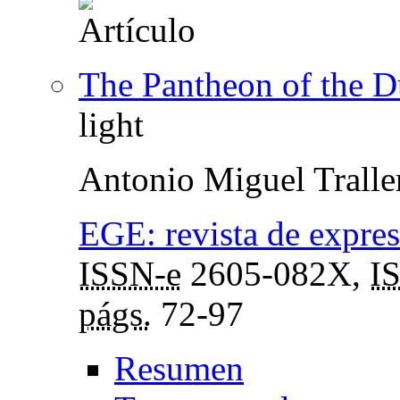
The Pantheon of the D
light
Antonio Miguel Tralle
EGE: revista de expresi
ISSN-e
2605-082X,
I
págs.
72-97
Resumen