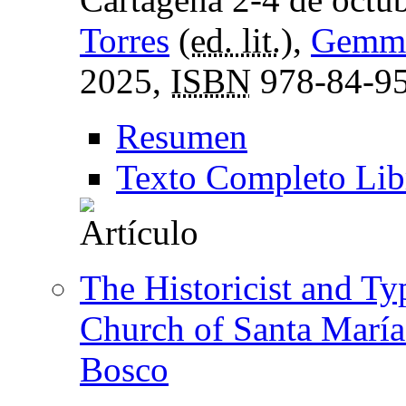
Torres
(
ed. lit.
),
Gemma
2025,
ISBN
978-84-95
Resumen
Texto Completo Lib
The Historicist and Ty
Church of Santa María
Bosco