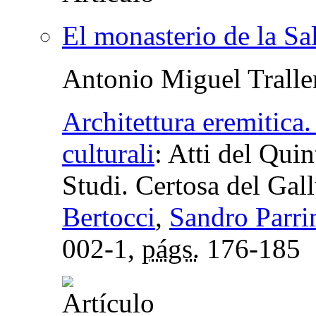
El monasterio de la Sa
Antonio Miguel Tralle
Architettura eremitica.
culturali
:
Atti del Qui
Studi. Certosa del Gal
Bertocci
,
Sandro Parri
002-1,
págs.
176-185