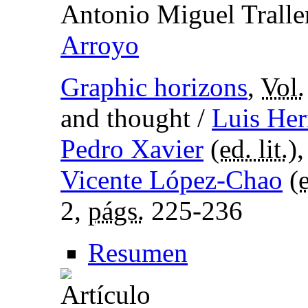
Antonio Miguel Tralle
Arroyo
Graphic horizons
,
Vol.
and thought /
Luis He
Pedro Xavier
(
ed. lit.
)
Vicente López-Chao
(
e
2,
págs.
225-236
Resumen