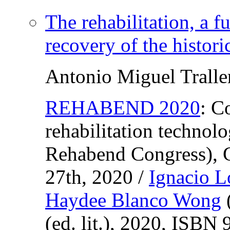
The rehabilitation, a 
recovery of the histori
Antonio Miguel Tralle
REHABEND 2020
:
Co
rehabilitation technol
Rehabend Congress), G
27th, 2020
/
Ignacio 
Haydee Blanco Wong
(
ed. lit.
), 2020,
ISBN
9