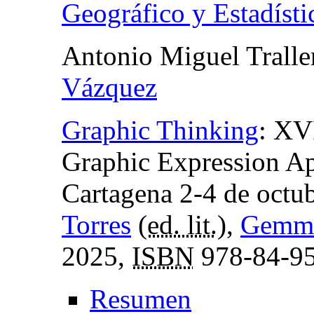
Geográfico y Estadísti
Antonio Miguel Tralle
Vázquez
Graphic Thinking
:
XVI
Graphic Expression A
Cartagena 2-4 de octu
Torres
(
ed. lit.
),
Gemma
2025,
ISBN
978-84-95
Resumen