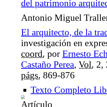
del patrimonio arquite
Antonio Miguel Tralle
El arquitecto, de la tr
investigación en expre
coord.
por
Ernesto Ech
Castaño Perea
,
Vol.
2,
págs.
869-876
Texto Completo Lib