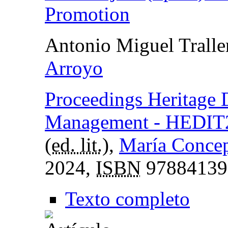
Promotion
Antonio Miguel Tralle
Arroyo
Proceedings Heritage 
Management - HEDIT
(
ed. lit.
),
María Conce
2024,
ISBN
97884139
Texto completo