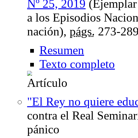
Nº 25, 2019
(Ejemplar 
a los Episodios Nacion
nación),
págs.
273-28
Resumen
Texto completo
"El Rey no quiere edu
contra el Real Seminar
pánico