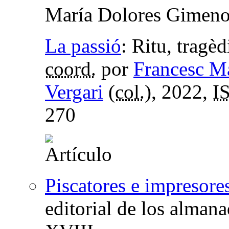
María Dolores Gimeno
La passió
:
Ritu, tragèd
coord.
por
Francesc M
Vergari
(
col.
), 2022,
I
270
Piscatores e impresore
editorial de los alman