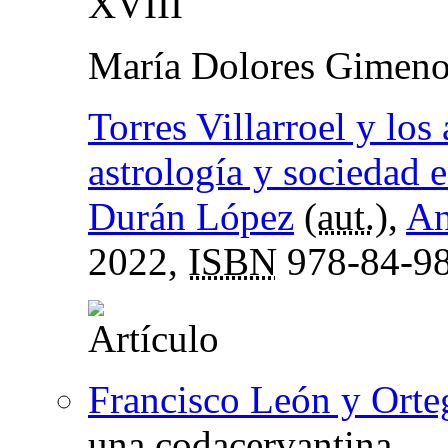
XVIII
María Dolores Gimeno
Torres Villarroel y los
astrología y sociedad e
Durán López
(
aut.
),
An
2022,
ISBN
978-84-98
Francisco León y Orte
una codacervantina