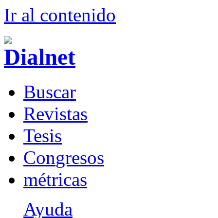
Ir al conteni
d
o
B
uscar
R
evistas
T
esis
Co
n
gresos
m
étricas
Ayuda