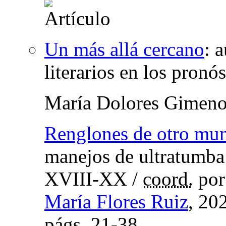
Un más allá cercano
:
a
literarios en los pronó
María Dolores Gimeno
Renglones de otro mu
manejos de ultratumba e
XVIII-XX
/
coord.
po
María Flores Ruiz
, 20
págs.
21-38