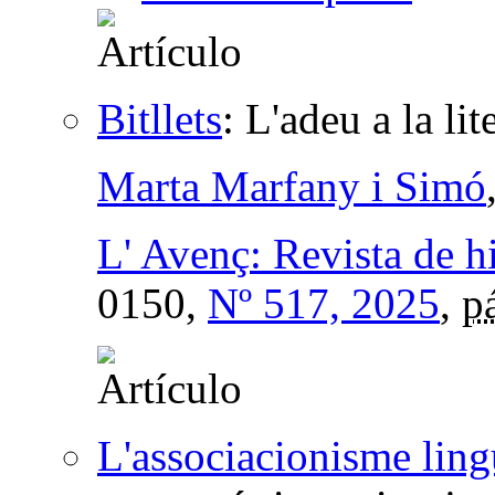
Bitllets
:
L'adeu a la li
Marta Marfany i Simó
L' Avenç: Revista de hi
0150,
Nº 517, 2025
,
p
L'associacionisme ling