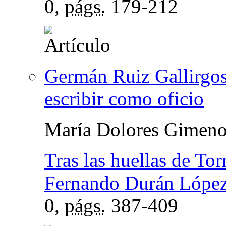
0,
págs.
179-212
Germán Ruiz Gallirgos,
escribir como oficio
María Dolores Gimeno
Tras las huellas de Tor
Fernando Durán Lópe
0,
págs.
387-409