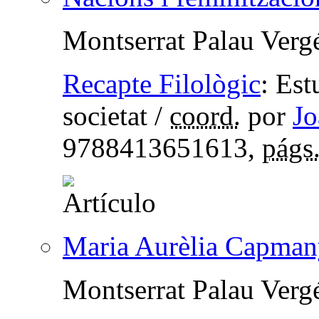
Montserrat Palau Verg
Recapte Filològic
:
Estu
societat
/
coord.
por
Jo
9788413651613,
págs
Maria Aurèlia Capmany 
Montserrat Palau Verg