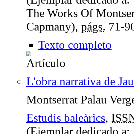
The Works Of Montserr
Capmany),
págs.
71-9
Texto completo
L'obra narrativa de Ja
Montserrat Palau Verg
Estudis baleàrics
,
ISS
(Ejemplar dedicado a: