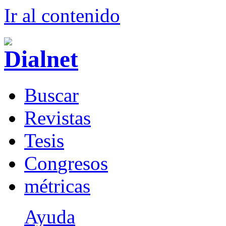
Ir al conteni
d
o
B
uscar
R
evistas
T
esis
Co
n
gresos
m
étricas
Ayuda