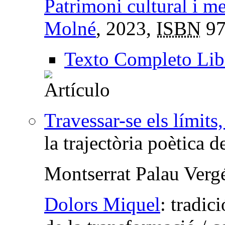
Patrimoni cultural i m
Molné
, 2023,
ISBN
97
Texto Completo Lib
Travessar-se els límits
la trajectòria poètica 
Montserrat Palau Verg
Dolors Miquel
:
tradic