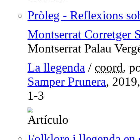
Pròleg - Reflexions so
Montserrat Corretger 
Montserrat Palau Verg
La llegenda
/
coord.
p
Samper Prunera
, 2019
1-3
Folklore i llegenda en 