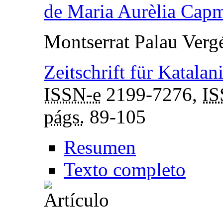
de Maria Aurèlia Cap
Montserrat Palau Verg
Zeitschrift für Katalan
ISSN-e
2199-7276,
I
págs.
89-105
Resumen
Texto completo