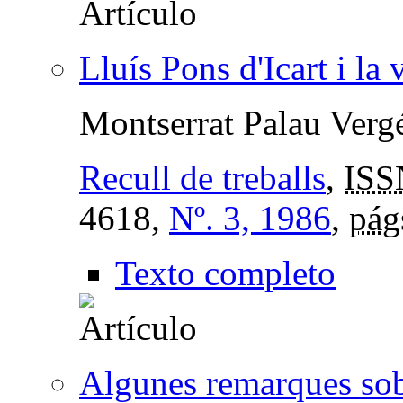
Lluís Pons d'Icart i la
Montserrat Palau Verg
Recull de treballs
,
ISS
4618,
Nº. 3, 1986
,
pág
Texto completo
Algunes remarques sob