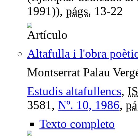
1991)),
págs.
13-22
Altafulla i l'obra poè
Montserrat Palau Verg
Estudis altafullencs
,
I
3581,
Nº. 10, 1986
,
pá
Texto completo