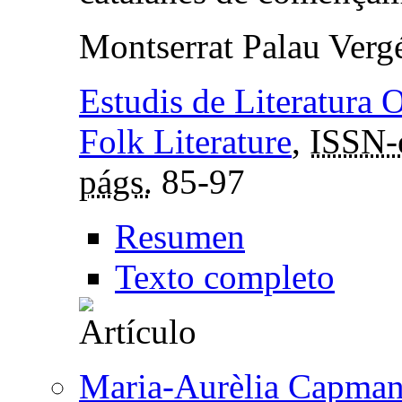
Montserrat Palau Verg
Estudis de Literatura 
Folk Literature
,
ISSN-
págs.
85-97
Resumen
Texto completo
Maria-Aurèlia Capmany