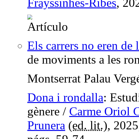
Frayssinhes-Ribes
, 20
Els carrers no eren de 
de moviments a les ron
Montserrat Palau Verg
Dona i rondalla
:
Estud
gènere
/
Carme Oriol 
Prunera
(
ed. lit.
), 202