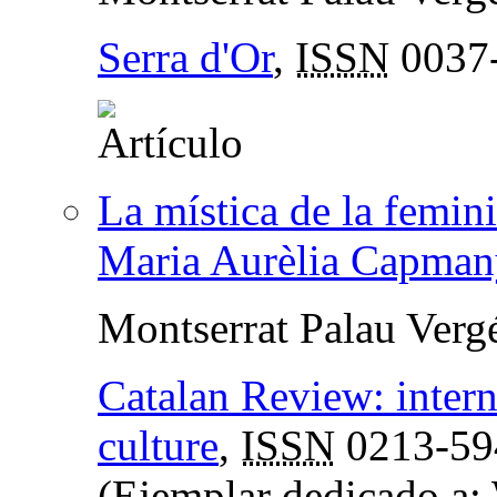
Serra d'Or
,
ISSN
0037
La mística de la femini
Maria Aurèlia Capman
Montserrat Palau Verg
Catalan Review: intern
culture
,
ISSN
0213-59
(Ejemplar dedicado a: