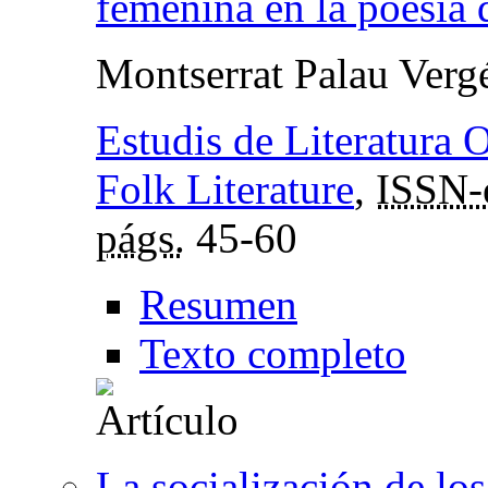
femenina en la poesia
Montserrat Palau Verg
Estudis de Literatura 
Folk Literature
,
ISSN-
págs.
45-60
Resumen
Texto completo
La socialización de lo