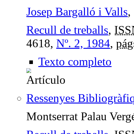
Josep Bargalló i Valls
,
Recull de treballs
,
ISS
4618,
Nº. 2, 1984
,
pág
Texto completo
Ressenyes Bibliogràfi
Montserrat Palau Verg