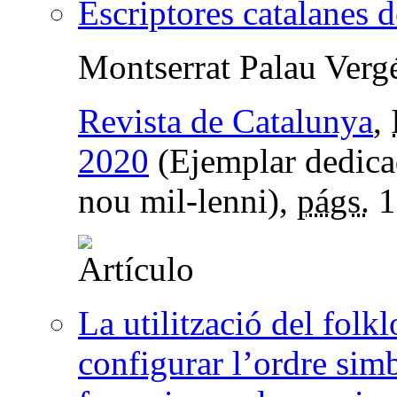
Escriptores catalanes 
Montserrat Palau Verg
Revista de Catalunya
,
2020
(Ejemplar dedica
nou mil-lenni),
págs.
1
La utilització del folkl
configurar l’ordre simb