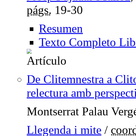
págs.
19-30
Resumen
Texto Completo Lib
De Clitemnestra a Clit
relectura amb perspect
Montserrat Palau Verg
Llegenda i mite
/
coor