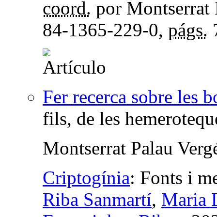
coord.
por Montserrat 
84-1365-229-0,
págs.
Fer recerca sobre les b
fils, de les hemeroteque
Montserrat Palau Verg
Criptogínia
:
Fonts i m
Riba Sanmartí
,
Maria 