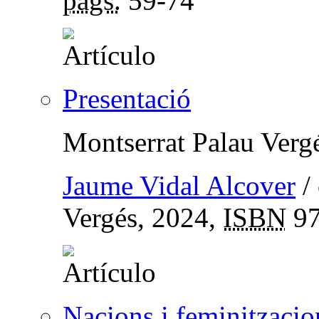
págs.
59-74
Presentació
Montserrat Palau Verg
Jaume Vidal Alcover
/
Vergés, 2024,
ISBN
97
Nacions i feminitzacio