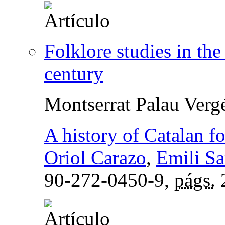
Folklore studies in the 
century
Montserrat Palau Verg
A history of Catalan fo
Oriol Carazo
,
Emili S
90-272-0450-9,
págs.