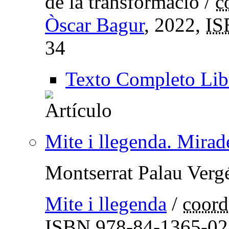
de la transformació
/
c
Òscar Bagur
, 2022,
IS
34
Texto Completo Lib
Mite i llegenda. Mirade
Montserrat Palau Vergé
Mite i llegenda
/
coord
ISBN
978-84-1365-02