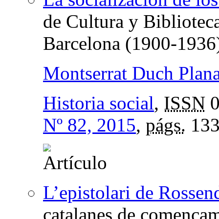
de Cultura y Bibliotec
Barcelona (1900-1936
Montserrat Duch Plan
Historia social
,
ISSN
0
Nº 82, 2015
,
págs.
133
L’epistolari de Rossen
catalanes de començam