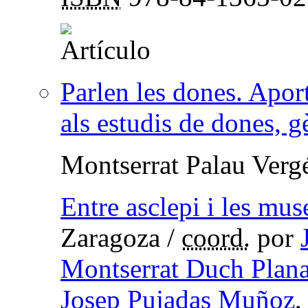
Parlen les dones. Apor
als estudis de dones, g
Montserrat Palau Verg
Entre asclepi i les mus
Zaragoza
/
coord.
por
Montserrat Duch Plan
Josep Pujadas Muñoz
,