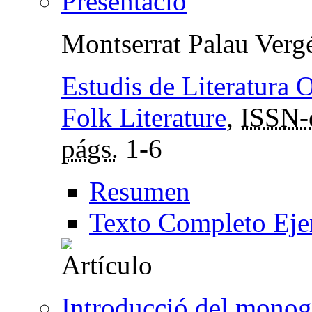
Presentació
Montserrat Palau Verg
Estudis de Literatura 
Folk Literature
,
ISSN-
págs.
1-6
Resumen
Texto Completo Eje
Introducció del monogr