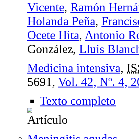
Vicente
,
Ramón Hernán
Holanda Peña
,
Francis
Ocete Hita
,
Antonio R
González,
Lluis Blanc
Medicina intensiva
,
IS
5691,
Vol. 42, Nº. 4, 
Texto completo
Meningitis agudas