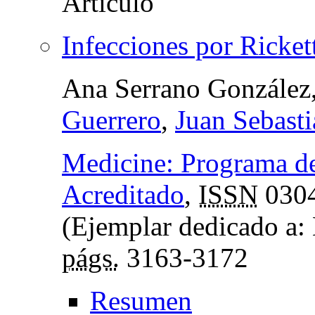
Infecciones por Rickett
Ana Serrano González
Guerrero
,
Juan Sebast
Medicine: Programa d
Acreditado
,
ISSN
030
(Ejemplar dedicado a: 
págs.
3163-3172
Resumen