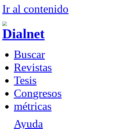
Ir al conteni
d
o
B
uscar
R
evistas
T
esis
Co
n
gresos
m
étricas
Ayuda