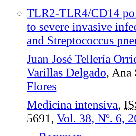
TLR2-TLR4/CD14 poly
to severe invasive infe
and Streptococcus pn
Juan José Tellería Orri
Varillas Delgado
, Ana
Flores
Medicina intensiva
,
IS
5691,
Vol. 38, Nº. 6, 