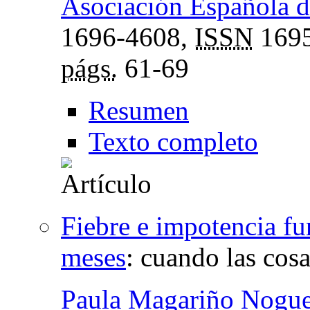
Asociación Española de
1696-4608,
ISSN
1695
págs.
61-69
Resumen
Texto completo
Fiebre e impotencia fu
meses
:
cuando las cosa
Paula Magariño Nogue