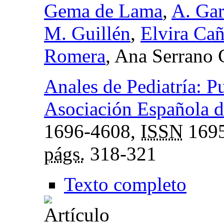
Gema de Lama
,
A. Gar
M. Guillén
,
Elvira Cañ
Romera
, Ana Serrano
Anales de Pediatría: Pu
Asociación Española de
1696-4608,
ISSN
1695
págs.
318-321
Texto completo