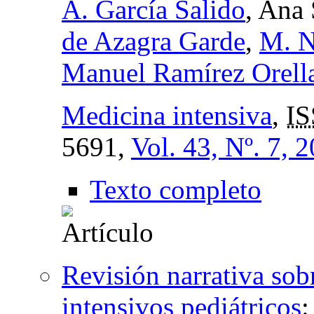
A. García Salido
, Ana
de Azagra Garde
,
M. N
Manuel Ramírez Orell
Medicina intensiva
,
IS
5691,
Vol. 43, Nº. 7, 
Texto completo
Revisión narrativa so
intensivos pediátricos