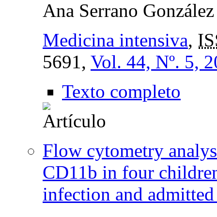
Ana Serrano González
Medicina intensiva
,
IS
5691,
Vol. 44, Nº. 5, 
Texto completo
Flow cytometry analy
CD11b in four children
infection and admitted 