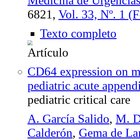
Medicina de Urgencia
6821,
Vol. 33, Nº. 1 (
Texto completo
CD64 expression on mo
pediatric acute appendi
pediatric critical care
A. García Salido
,
M. D
Calderón
,
Gema de L