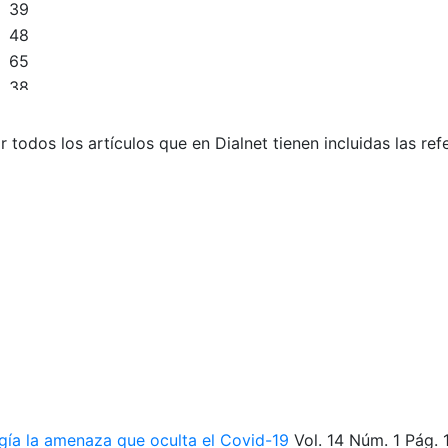
39
48
65
38
109
52
r todos los artículos que en Dialnet tienen incluidas las ref
60
74
113
56
31
6
2
0
0
gía la amenaza que oculta el Covid-19
Vol. 14
Núm. 1
Pág. 