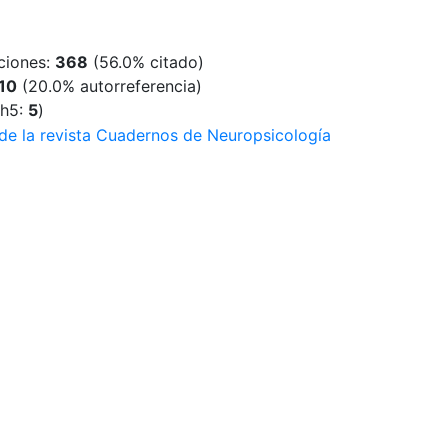
ciones:
368
(
56.0
% citado)
10
(20.0% autorreferencia)
 h5:
5
)