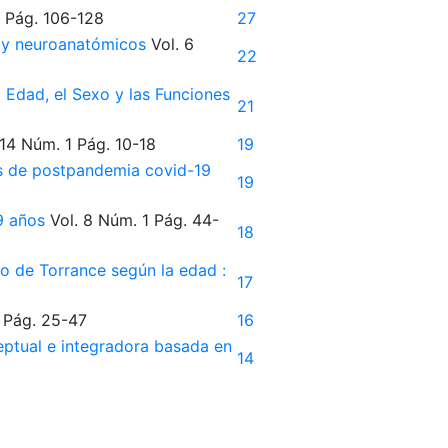
Pág. 106-128
27
s y neuroanatómicos
Vol. 6
22
 Edad, el Sexo y las Funciones
21
 14
Núm. 1
Pág. 10-18
19
pos de postpandemia covid-19
19
 9 años
Vol. 8
Núm. 1
Pág. 44-
18
vo de Torrance según la edad :
17
Pág. 25-47
16
ceptual e integradora basada en
14