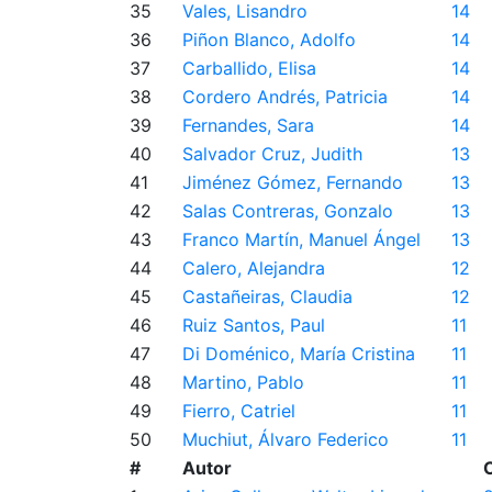
35
Vales, Lisandro
14
36
Piñon Blanco, Adolfo
14
37
Carballido, Elisa
14
38
Cordero Andrés, Patricia
14
39
Fernandes, Sara
14
40
Salvador Cruz, Judith
13
41
Jiménez Gómez, Fernando
13
42
Salas Contreras, Gonzalo
13
43
Franco Martín, Manuel Ángel
13
44
Calero, Alejandra
12
45
Castañeiras, Claudia
12
46
Ruiz Santos, Paul
11
47
Di Doménico, María Cristina
11
48
Martino, Pablo
11
49
Fierro, Catriel
11
50
Muchiut, Álvaro Federico
11
#
Autor
C