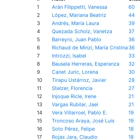
1
Arán Filippetti, Vanessa
60
2
López, Mariana Beatriz
44
3
Andrés, María Laura
39
4
Quezada Scholz, Vanetza
37
5
Barreyro, Juan Pablo
36
6
Richaud de Minzi, María Cristina
36
7
Introzzi, Isabel
33
8
Bausela Herreras, Esperanza
32
9
Canet Juric, Lorena
30
10
Tirapu Ustárroz, Javier
28
11
Stelzer, Florencia
27
12
Injoque Ricle, Irene
21
13
Vargas Rubilar, Jael
21
14
Vera Villarroel, Pablo E.
19
15
Troncoso Araya, José Luis
19
16
Soto Pérez, Felipe
18
17
Rojas Jara, Claudio
18