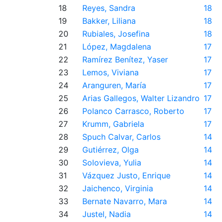
18
Reyes, Sandra
18
19
Bakker, Liliana
18
20
Rubiales, Josefina
18
21
López, Magdalena
17
22
Ramírez Benítez, Yaser
17
23
Lemos, Viviana
17
24
Aranguren, María
17
25
Arias Gallegos, Walter Lizandro
17
26
Polanco Carrasco, Roberto
17
27
Krumm, Gabriela
17
28
Spuch Calvar, Carlos
14
29
Gutiérrez, Olga
14
30
Solovieva, Yulia
14
31
Vázquez Justo, Enrique
14
32
Jaichenco, Virginia
14
33
Bernate Navarro, Mara
14
34
Justel, Nadia
14