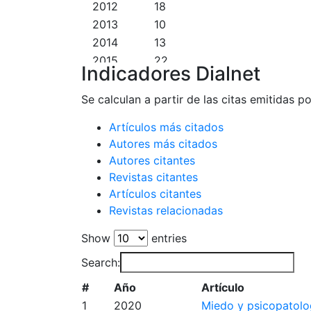
2012
18
2013
10
2014
13
2015
22
Indicadores Dialnet
2016
36
2017
31
Se calculan a partir de las citas emitidas po
2018
30
Artículos más citados
2019
31
Autores más citados
2020
44
Autores citantes
2021
41
Revistas citantes
2022
23
Artículos citantes
2023
22
Revistas relacionadas
2024
17
Show
entries
2025
4
2026
11
Search:
#
Año
Artículo
1
2020
Miedo y psicopatolo