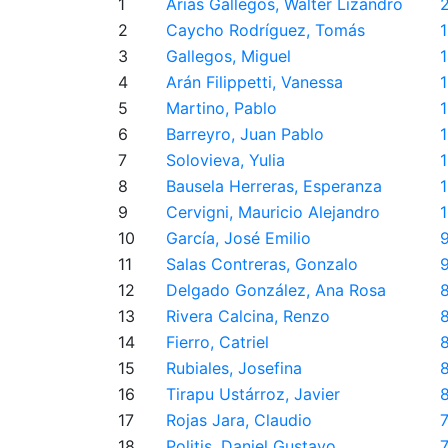
1
Arias Gallegos, Walter Lizandro
2
Caycho Rodríguez, Tomás
3
Gallegos, Miguel
4
Arán Filippetti, Vanessa
5
Martino, Pablo
1
6
Barreyro, Juan Pablo
7
Solovieva, Yulia
8
Bausela Herreras, Esperanza
9
Cervigni, Mauricio Alejandro
10
García, José Emilio
11
Salas Contreras, Gonzalo
12
Delgado González, Ana Rosa
13
Rivera Calcina, Renzo
14
Fierro, Catriel
15
Rubiales, Josefina
16
Tirapu Ustárroz, Javier
17
Rojas Jara, Claudio
18
Politis, Daniel Gustavo