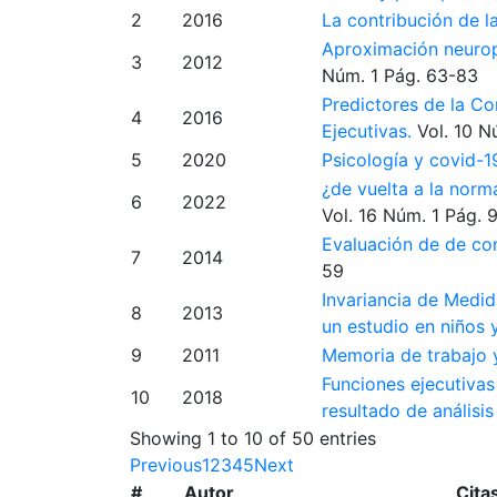
2
2016
La contribución de l
Aproximación neurop
3
2012
Núm. 1
Pág. 63-83
Predictores de la Co
4
2016
Ejecutivas.
Vol. 10
Nú
5
2020
Psicología y covid-1
¿de vuelta a la norm
6
2022
Vol. 16
Núm. 1
Pág. 
Evaluación de de co
7
2014
59
Invariancia de Medid
8
2013
un estudio en niños
9
2011
Memoria de trabajo y
Funciones ejecutivas
10
2018
resultado de análisis
Showing 1 to 10 of 50 entries
Previous
1
2
3
4
5
Next
#
Autor
Cita