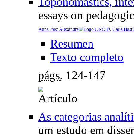
Toponomastics, inter
essays on pedagogi
Anna Inez Alexandre
,
Carla Basti
Resumen
Texto completo
págs.
124-147
As categorias analít
um estudo em dissert