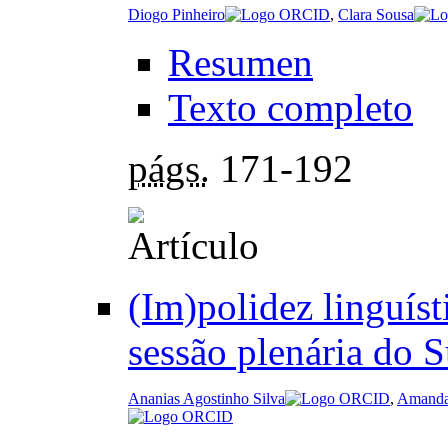
Diogo Pinheiro
,
Clara Sousa
Resumen
Texto completo
págs.
171-192
(Im)polidez linguís
sessão plenária do 
Ananias Agostinho Silva
,
Amanda 