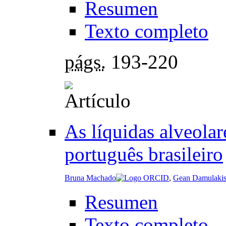
Resumen
Texto completo
págs.
193-220
As líquidas alveolar
português brasileiro
Bruna Machado
,
Gean Damulaki
Resumen
Texto completo