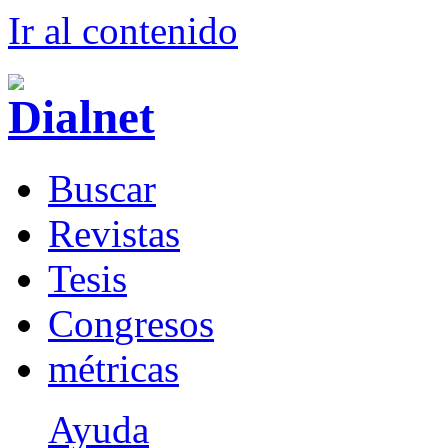
Ir al conteni
d
o
B
uscar
R
evistas
T
esis
Co
n
gresos
m
étricas
Ayuda