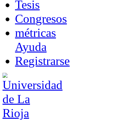
T
esis
Co
n
gresos
m
étricas
Ayuda
R
e
gistrarse