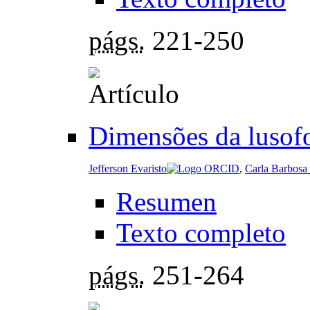
págs.
221-250
Dimensões da lusofo
Jefferson Evaristo
,
Carla Barbosa 
Resumen
Texto completo
págs.
251-264