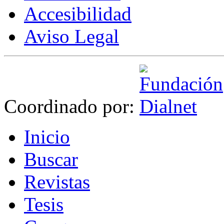
Accesibilidad
Aviso Legal
Coordinado por:
I
nicio
B
uscar
R
evistas
T
esis