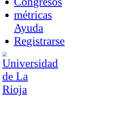
Co
n
gresos
m
étricas
Ayuda
R
e
gistrarse