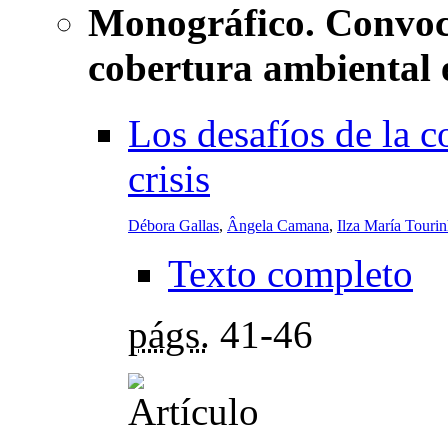
Monográfico. Convoca
cobertura ambiental e
Los desafíos de la c
crisis
Débora Gallas
,
Ângela Camana
,
Ilza María Tourin
Texto completo
págs.
41-46