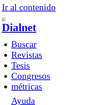
Ir al conteni
d
o
B
uscar
R
evistas
T
esis
Co
n
gresos
m
étricas
Ayuda