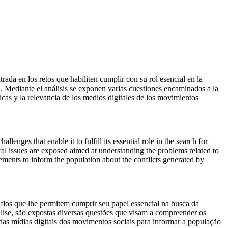
rada en los retos que habiliten cumplir con su rol esencial en la
. Mediante el análisis se exponen varias cuestiones encaminadas a la
cas y la relevancia de los medios digitales de los movimientos
lenges that enable it to fulfill its essential role in the search for
eral issues are exposed aimed at understanding the problems related to
vements to inform the population about the conflicts generated by
fios que lhe permitem cumprir seu papel essencial na busca da
lise, são expostas diversas questões que visam a compreender os
das mídias digitais dos movimentos sociais para informar a população