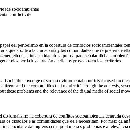
vidade socioambiental
ntal conflictivity
papel del periodismo en la cobertura de conflictos socioambientales cent
ada que aporte a la ciudadanía y las comunidades que requieren de ella
energéticos, la incapacidad de la prensa para señalar dichas problemáti
 generados por la instauración de dichos proyectos en los territorios
rnalism in the coverage of socio-environmental conflicts focused on the chal
to citizens and the communities that require it.Through the analysis, sev
t out these problems and the relevance of the digital media of social mo
 do jornalismo na cobertura de conflitos socioambientais centrada desa
ara os cidadãos e as comunidades que dela necessitam. Por meio da aná
 a incapacidade da imprensa em apontar esses problemas e a relevância 