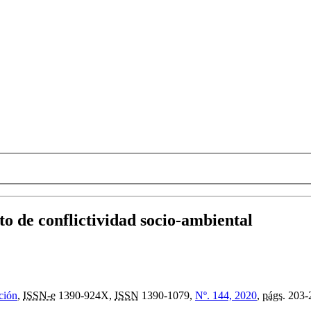
o de conflictividad socio-ambiental
ción
,
ISSN-e
1390-924X,
ISSN
1390-1079,
Nº. 144, 2020
,
págs.
203-