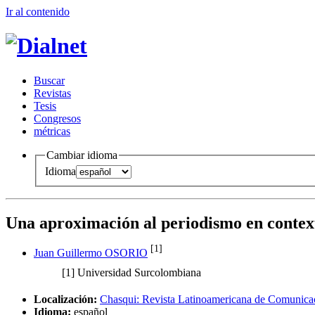
Ir al conteni
d
o
B
uscar
R
evistas
T
esis
Co
n
gresos
m
étricas
Cambiar idioma
Idioma
Una aproximación al periodismo en context
[1]
Juan Guillermo OSORIO
[1]
Universidad Surcolombiana
Localización:
Chasqui: Revista Latinoamericana de Comunica
Idioma:
español