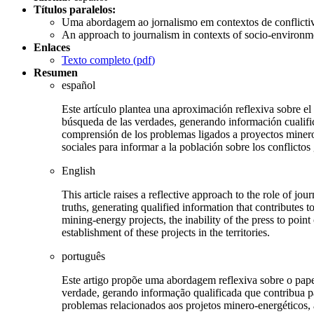
Títulos paralelos:
Uma abordagem ao jornalismo em contextos de conflicti
An approach to journalism in contexts of socio-environme
Enlaces
Texto completo (
pdf
)
Resumen
español
Este artículo plantea una aproximación reflexiva sobre el 
búsqueda de las verdades, generando información cualific
comprensión de los problemas ligados a proyectos minero-
sociales para informar a la población sobre los conflictos
English
This article raises a reflective approach to the role of jou
truths, generating qualified information that contributes 
mining-energy projects, the inability of the press to poin
establishment of these projects in the territories.
português
Este artigo propõe uma abordagem reflexiva sobre o papel
verdade, gerando informação qualificada que contribua p
problemas relacionados aos projetos minero-energéticos,