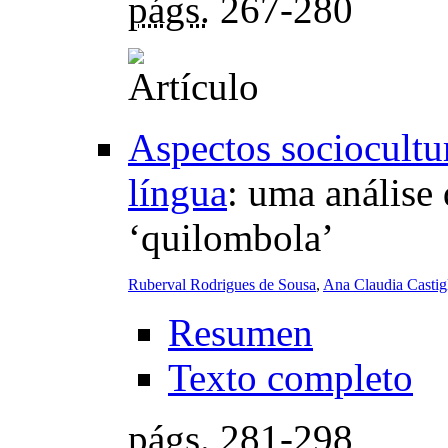
págs.
267-280
Aspectos sociocultur
língua
:
uma análise 
‘quilombola’
Ruberval Rodrigues de Sousa
,
Ana Claudia Castig
Resumen
Texto completo
págs.
281-298