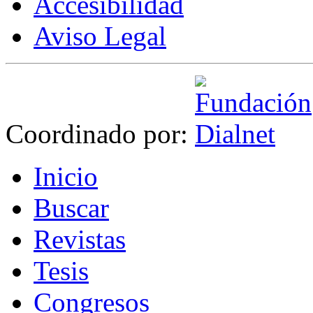
Accesibilidad
Aviso Legal
Coordinado por:
I
nicio
B
uscar
R
evistas
T
esis
Co
n
gresos