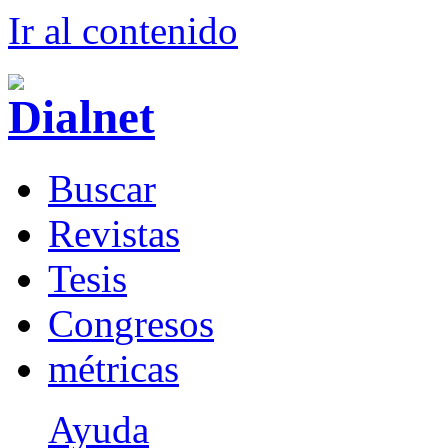
Ir al conteni
d
o
B
uscar
R
evistas
T
esis
Co
n
gresos
m
étricas
Ayuda