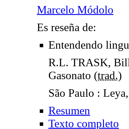
Marcelo Módolo
Es reseña de:
Entendendo lingu
R.L. TRASK, Bill
Gasonato (
trad.
)
São Paulo : Leya
Resumen
Texto completo