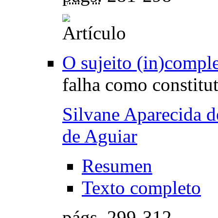
O sujeito (in)compl
falha como constitut
Silvane Aparecida d
de Aguiar
Resumen
Texto completo
págs.
299-312