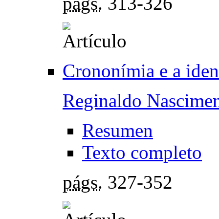
págs.
313-326
Crononímia e a ide
Reginaldo Nascimen
Resumen
Texto completo
págs.
327-352