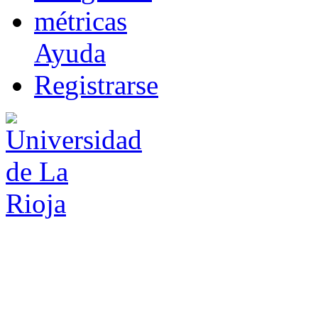
m
étricas
Ayuda
R
e
gistrarse