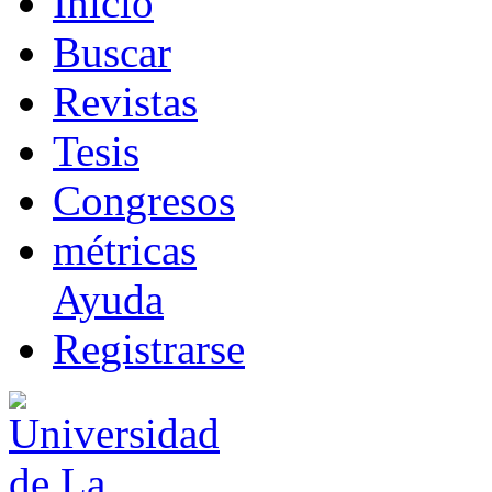
I
nicio
B
uscar
R
evistas
T
esis
Co
n
gresos
m
étricas
Ayuda
R
e
gistrarse