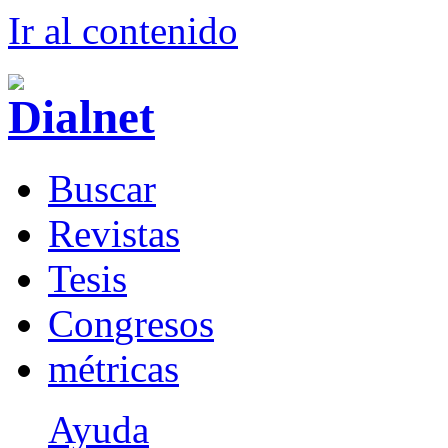
Ir al conteni
d
o
B
uscar
R
evistas
T
esis
Co
n
gresos
m
étricas
Ayuda