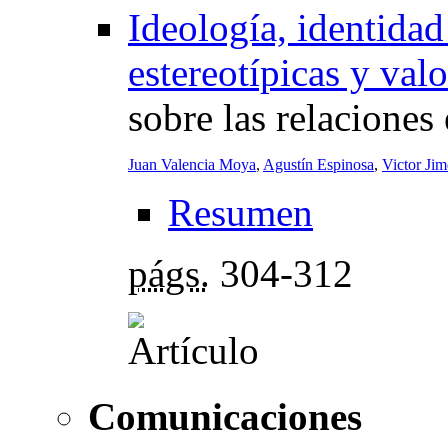
Ideología, identida
estereotípicas y val
sobre las relaciones 
Juan Valencia Moya
,
Agustín Espinosa
,
Victor Ji
Resumen
págs.
304-312
Comunicaciones