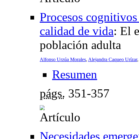
Procesos cognitivos 
calidad de vida
:
El 
población adulta
Alfonso Urzúa Morales
,
Alejandra Caqueo Urízar
Resumen
págs.
351-357
Necesidades emergen