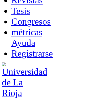
R
evistas
T
esis
Co
n
gresos
m
étricas
Ayuda
R
e
gistrarse