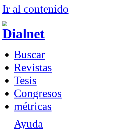
Ir al conteni
d
o
B
uscar
R
evistas
T
esis
Co
n
gresos
m
étricas
Ayuda