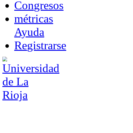
Co
n
gresos
m
étricas
Ayuda
R
e
gistrarse