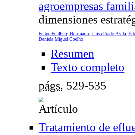
agroempresas famili
dimensiones estraté
Felipe Fehlberg Herrmann
,
Luísa Prado Ávila
,
Edu
Daniela Miguel Coelho
Resumen
Texto completo
págs.
529-535
Tratamiento de eflue