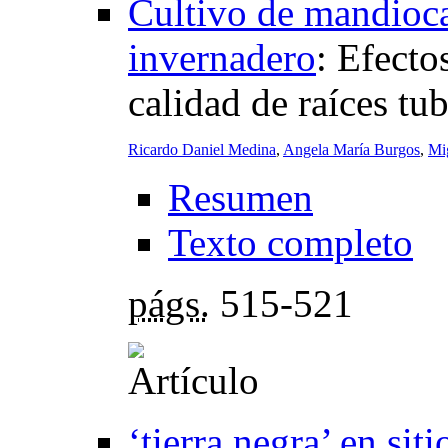
Cultivo de mandioca
invernadero
:
Efectos
calidad de raíces tu
Ricardo Daniel Medina
,
Angela María Burgos
,
Mi
Resumen
Texto completo
págs.
515-521
‘tierra negra’ en sit