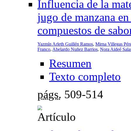
Influencia de la mat
jugo de manzana en l
compuestos de sabo
Yazmín Arleth Guillén Ramos
,
Mirna Villegas Pér
Franco
,
Abelardo Nuñez Barrios
,
Nora Aideé Sala
Resumen
Texto completo
págs.
509-514