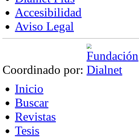
Accesibilidad
Aviso Legal
Coordinado por:
I
nicio
B
uscar
R
evistas
T
esis