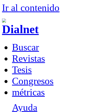
Ir al conteni
d
o
B
uscar
R
evistas
T
esis
Co
n
gresos
m
étricas
Ayuda