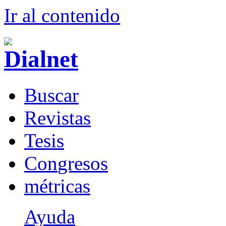
Ir al conteni
d
o
B
uscar
R
evistas
T
esis
Co
n
gresos
m
étricas
Ayuda