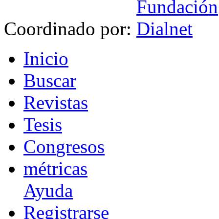
Coordinado por:
I
nicio
B
uscar
R
evistas
T
esis
Co
n
gresos
m
étricas
Ayuda
R
e
gistrarse