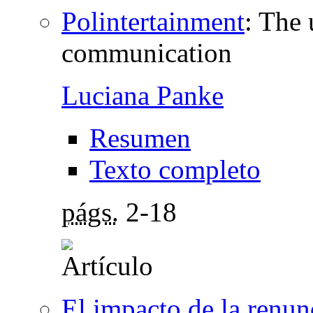
Polintertainment
:
The 
communication
Luciana Panke
Resumen
Texto completo
págs.
2-18
El impacto de la renun