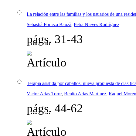
La relación entre las familias y los usuarios de una resid
Sebastià Forteza Bauzà
,
Petra Nieves Rodríguez
págs.
31-43
Terapia asistida por caballos: nueva propuesta de clasifi
Víctor Arias Torre
,
Benito Arias Martínez
,
Raquel Moren
págs.
44-62