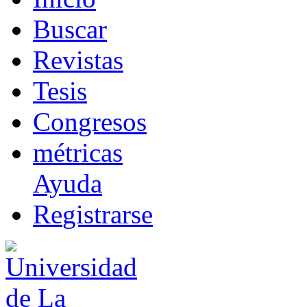
B
uscar
R
evistas
T
esis
Co
n
gresos
m
étricas
Ayuda
R
e
gistrarse