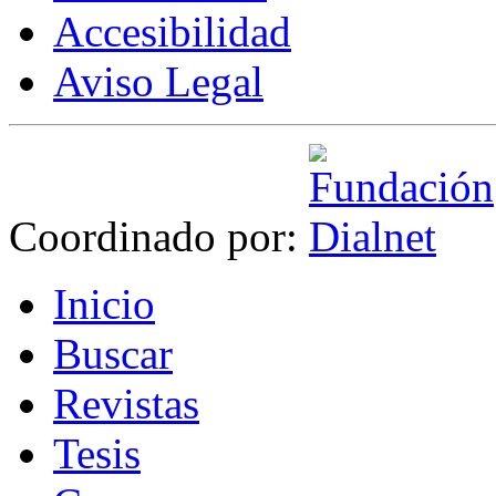
Accesibilidad
Aviso Legal
Coordinado por:
I
nicio
B
uscar
R
evistas
T
esis