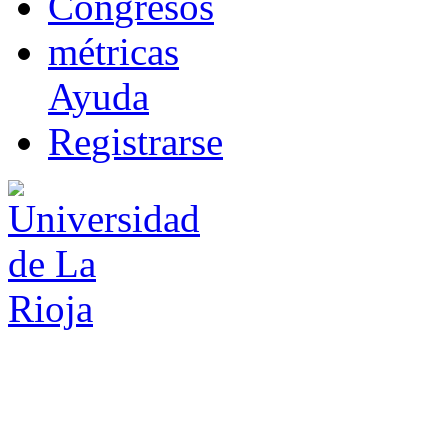
Co
n
gresos
m
étricas
Ayuda
R
e
gistrarse