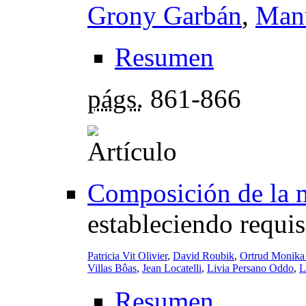
Grony Garbán
,
Manu
Resumen
págs.
861-866
Composición de la m
estableciendo requis
Patricia Vit Olivier
,
David Roubik
,
Ortrud Monika
Villas Bôas
,
Jean Locatelli
,
Livia Persano Oddo
,
L
Resumen