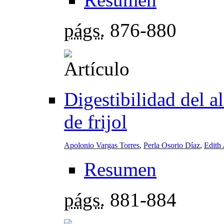
págs.
876-880
Digestibilidad del a
de frijol
Apolonio Vargas Torres
,
Perla Osorio Díaz
,
Edith
Resumen
págs.
881-884