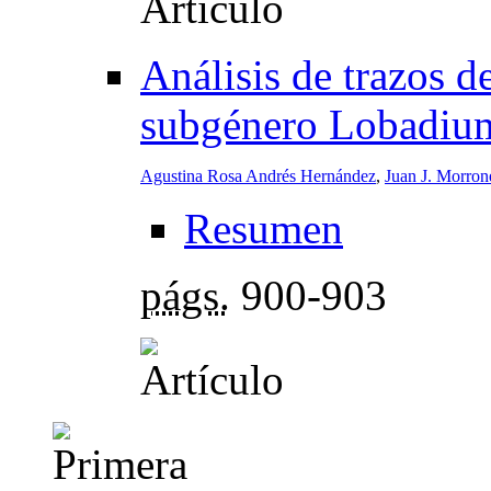
Análisis de trazos d
subgénero Lobadium
Agustina Rosa Andrés Hernández
,
Juan J. Morron
Resumen
págs.
900-903