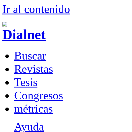
Ir al conteni
d
o
B
uscar
R
evistas
T
esis
Co
n
gresos
m
étricas
Ayuda