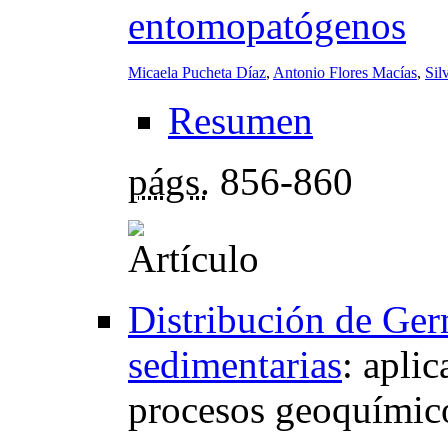
entomopatógenos
Micaela Pucheta Díaz
,
Antonio Flores Macías
,
Sil
Resumen
págs.
856-860
Distribución de Ger
sedimentarias
:
aplic
procesos geoquímic