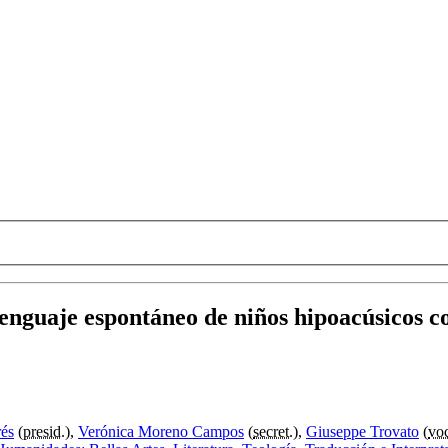
lenguaje espontáneo de niños hipoacúsicos c
rés
(
presid.
),
Verónica Moreno Campos
(
secret.
),
Giuseppe Trovato
(
vo