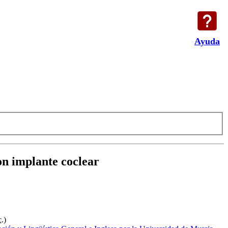
Ayuda
on implante coclear
c.
)