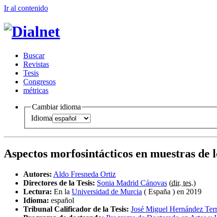
Ir al conteni
d
o
B
uscar
R
evistas
T
esis
Co
n
gresos
m
étricas
Cambiar idioma
Idioma
Aspectos morfosintácticos en muestras de 
Autores:
Aldo Fresneda Ortiz
Directores de la Tesis:
Sonia Madrid Cánovas
(
dir. tes.
)
Lectura:
En la
Universidad de Murcia
( España ) en 2019
Idioma:
español
Tribunal Calificador de la Tesis:
José Miguel Hernández Ter