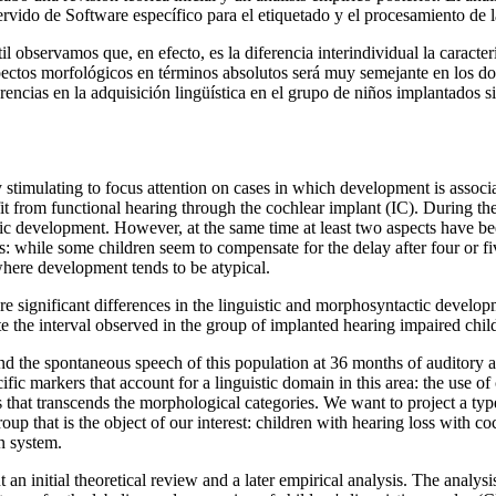
vido de Software específico para el etiquetado y el procesamiento de l
ntil observamos que, en efecto, es la diferencia interindividual la caracte
pectos morfológicos en términos absolutos será muy semejante en los dos 
erencias en la adquisición lingüística en el grupo de niños implantado
 stimulating to focus attention on cases in which development is associa
fit from functional hearing through the cochlear implant (IC). During 
uistic development. However, at the same time at least two aspects have
sults: while some children seem to compensate for the delay after four or 
 where development tends to be atypical.
are significant differences in the linguistic and morphosyntactic develo
e the interval observed in the group of implanted hearing impaired chil
and the spontaneous speech of this population at 36 months of auditory age
fic markers that account for a linguistic domain in this area: the use o
 that transcends the morphological categories. We want to project a type
p that is the object of our interest: children with hearing loss with coc
on system.
n initial theoretical review and a later empirical analysis. The analysi