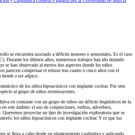
ción y Lingüística General e Inglesa por la Universidad de Murcia
rollo se encuentra asociado a déficits motores o sensoriales. Es el caso
IC). Durante los últimos años, numerosos trabajos han ido dejando
iempo se han observado al menos dos aspectos donde los niños
ños parecen compensar el retraso tras cuatro o cinco años con el
tiende a ser atípico.
osintáctico de los niños hipoacúsicos con implante coclear. Por otra
respecto al grupo de niños normooyentes.
tiva en contraste con un grupo de niños sin déficits lingüísticos de la
en este ámbito: el uso de conjunciones, verbos, adverbios,
s. Queremos proyectar un tipo de investigación exploratoria que se
terés: los niños hipoacúsicos con implante coclear. Y es que los
isis se lleva a cabo desde un planteamiento cualitativo y aplicando