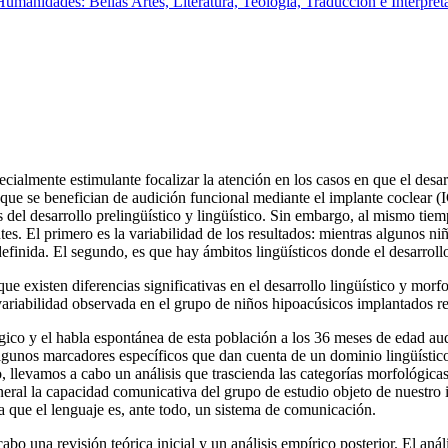
manidades: Bellas Artes, Literatura, Teología, Traducción e Interpreta
pecialmente estimulante focalizar la atención en los casos en que el desar
que se benefician de audición funcional mediante el implante coclear (
es del desarrollo prelingüístico y lingüístico. Sin embargo, al mismo t
s. El primero es la variabilidad de los resultados: mientras algunos ni
finida. El segundo, es que hay ámbitos lingüísticos donde el desarrollo 
ue existen diferencias significativas en el desarrollo lingüístico y morf
ervariabilidad observada en el grupo de niños hipoacúsicos implantados 
ógico y el habla espontánea de esta población a los 36 meses de edad audi
gunos marcadores específicos que dan cuenta de un dominio lingüístico 
, llevamos a cabo un análisis que trascienda las categorías morfológica
ral la capacidad comunicativa del grupo de estudio objeto de nuestro in
a que el lenguaje es, ante todo, un sistema de comunicación.
o una revisión teórica inicial y un análisis empírico posterior. El anál