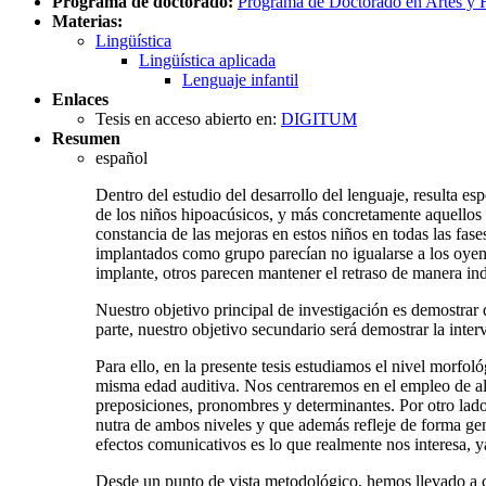
Programa de doctorado:
Programa de Doctorado en Artes y Hu
Materias:
Lingüística
Lingüística aplicada
Lenguaje infantil
Enlaces
Tesis en acceso abierto en:
DIGITUM
Resumen
español
Dentro del estudio del desarrollo del lenguaje, resulta es
de los niños hipoacúsicos, y más concretamente aquellos 
constancia de las mejoras en estos niños en todas las fas
implantados como grupo parecían no igualarse a los oyente
implante, otros parecen mantener el retraso de manera inde
Nuestro objetivo principal de investigación es demostrar q
parte, nuestro objetivo secundario será demostrar la int
Para ello, en la presente tesis estudiamos el nivel morfol
misma edad auditiva. Nos centraremos en el empleo de al
preposiciones, pronombres y determinantes. Por otro lado
nutra de ambos niveles y que además refleje de forma gene
efectos comunicativos es lo que realmente nos interesa, y
Desde un punto de vista metodológico, hemos llevado a cab