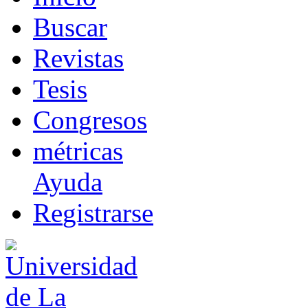
B
uscar
R
evistas
T
esis
Co
n
gresos
m
étricas
Ayuda
R
e
gistrarse