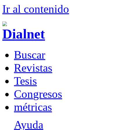
Ir al conteni
d
o
B
uscar
R
evistas
T
esis
Co
n
gresos
m
étricas
Ayuda