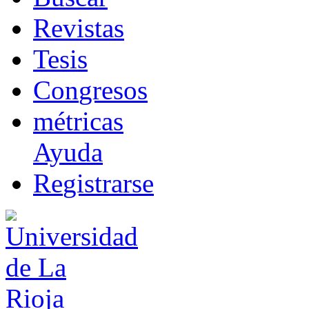
R
evistas
T
esis
Co
n
gresos
m
étricas
Ayuda
R
e
gistrarse