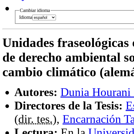
Cambiar idioma
Idioma
Unidades fraseológicas 
de derecho ambiental so
cambio climático (alem
Autores:
Dunia Hourani
Directores de la Tesis:
E
(
dir. tes.
),
Encarnación Ta
Lectura:
En la
Universi