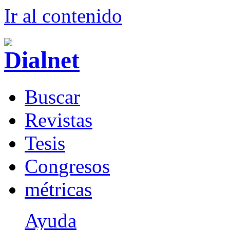
Ir al conteni
d
o
B
uscar
R
evistas
T
esis
Co
n
gresos
m
étricas
Ayuda