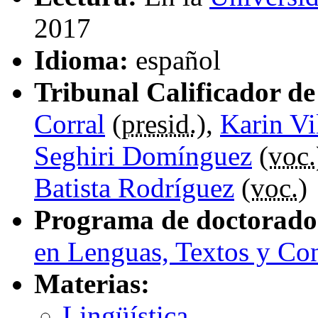
2017
Idioma:
español
Tribunal Calificador de 
Corral
(
presid.
),
Karin Vi
Seghiri Domínguez
(
voc.
Batista Rodríguez
(
voc.
)
Programa de doctorado
en Lenguas, Textos y Co
Materias:
Lingüística