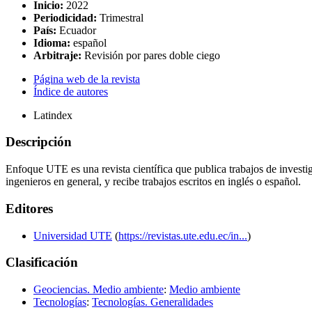
Inicio:
2022
Periodicidad:
Trimestral
País:
Ecuador
Idioma:
español
Arbitraje:
Revisión por pares doble ciego
Página web de la revista
Índice de autores
Latindex
Descripción
Enfoque UTE es una revista científica que publica trabajos de investiga
ingenieros en general, y recibe trabajos escritos en inglés o español.
Editores
Universidad UTE
(
https://revistas.ute.edu.ec/in...
)
Clasificación
Geociencias. Medio ambiente
:
Medio ambiente
Tecnologías
:
Tecnologías. Generalidades