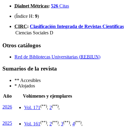
Dialnet Métricas
:
526
Citas
(Índice H:
9
)
CIRC
:
Clasificación Integrada de Revistas Científicas
Ciencias Sociales
D
Otros catálogos
Red de Bibliotecas Universitarias (
REBIUN
)
Sumarios de la revista
**
Accesibles
*
Alojados
Año
Volúmenes y ejemplares
(**)
(**)
2026
Vol. 17
1
,
2
,
(**)
(**)
(**)
(**)
2025
Vol. 16
1
,
2
,
3
,
4
,