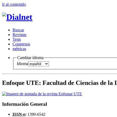
Ir al conteni
d
o
B
uscar
R
evistas
T
esis
Co
n
gresos
m
étricas
Cambiar idioma
Idioma
Enfoque UTE
:
Facultad de Ciencias de la 
Información General
ISSN-e
:
1390-6542