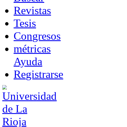
R
evistas
T
esis
Co
n
gresos
m
étricas
Ayuda
R
e
gistrarse