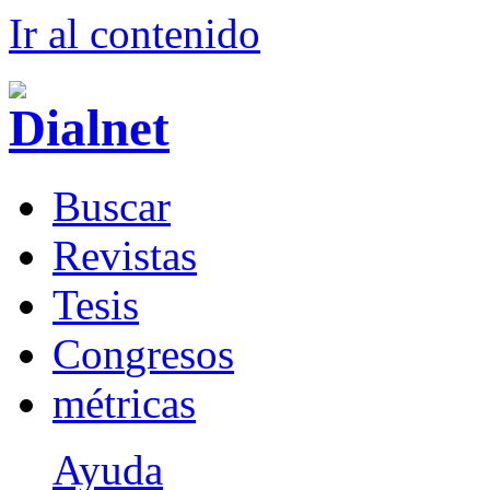
Ir al conteni
d
o
B
uscar
R
evistas
T
esis
Co
n
gresos
m
étricas
Ayuda