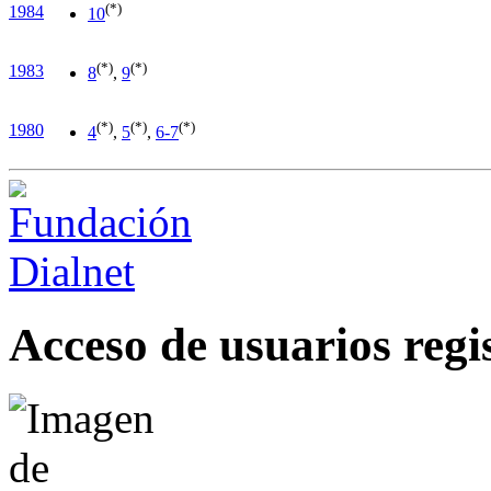
(*)
1984
10
(*)
(*)
1983
8
,
9
(*)
(*)
(*)
1980
4
,
5
,
6-7
Acceso de usuarios regi