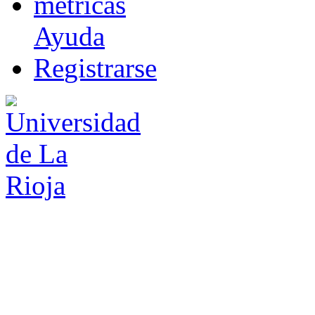
m
étricas
Ayuda
R
e
gistrarse