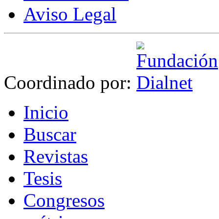
Aviso Legal
Coordinado por:
I
nicio
B
uscar
R
evistas
T
esis
Co
n
gresos