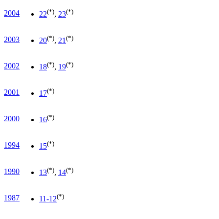
(*)
(*)
2004
22
,
23
(*)
(*)
2003
20
,
21
(*)
(*)
2002
18
,
19
(*)
2001
17
(*)
2000
16
(*)
1994
15
(*)
(*)
1990
13
,
14
(*)
1987
11-12