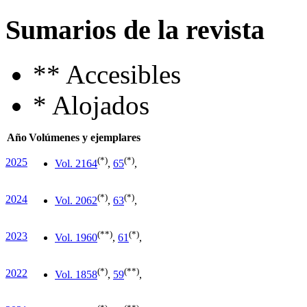
Sumarios de la revista
**
Accesibles
*
Alojados
Año
Volúmenes y ejemplares
(*)
(*)
2025
Vol. 21
64
,
65
,
(*)
(*)
2024
Vol. 20
62
,
63
,
(**)
(*)
2023
Vol. 19
60
,
61
,
(*)
(**)
2022
Vol. 18
58
,
59
,