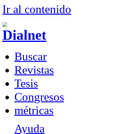
Ir al conteni
d
o
B
uscar
R
evistas
T
esis
Co
n
gresos
m
étricas
Ayuda