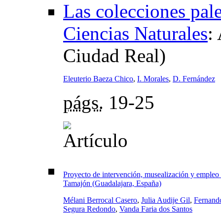
Las colecciones pal
Ciencias Naturales
:
Ciudad Real)
Eleuterio Baeza Chico
,
I. Morales
,
D. Fernández
págs.
19-25
Proyecto de intervención, musealización y empleo d
Tamajón (Guadalajara, España)
Mélani Berrocal Casero
,
Julia Audije Gil
,
Fernando
Segura Redondo
,
Vanda Faria dos Santos