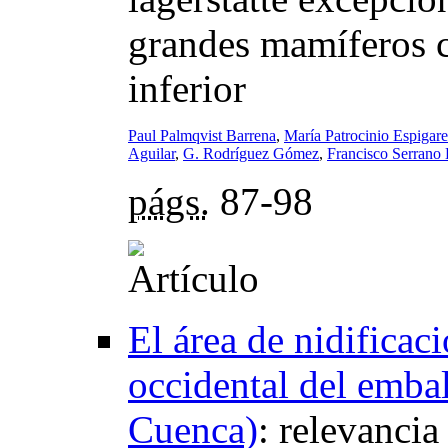
grandes mamíferos c
inferior
Paul Palmqvist Barrena
,
María Patrocinio Espigare
Aguilar
,
G. Rodríguez Gómez
,
Francisco Serrano
págs.
87-98
El área de nidificac
occidental del emba
Cuenca)
:
relevancia