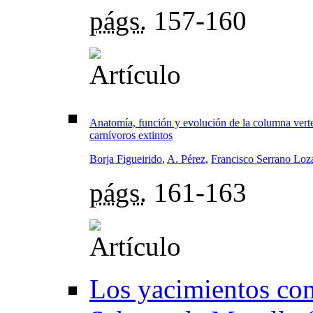
págs.
157-160
Anatomía, función y evolución de la columna verteb
carnívoros extintos
Borja Figueirido
,
A. Pérez
,
Francisco Serrano Loz
págs.
161-163
Los yacimientos con