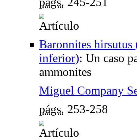
págs.
245-251
Baronnites hirsutus 
inferior)
:
Un caso pa
ammonites
Miguel Company S
págs.
253-258