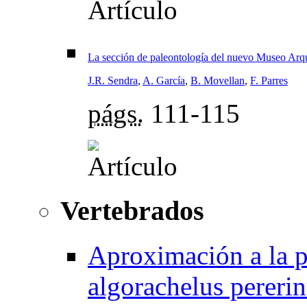
La sección de paleontología del nuevo Museo Arq
J.R. Sendra
,
A. García
,
B. Movellan
,
F. Parres
págs.
111-115
Vertebrados
Aproximación a la pa
algorachelus pererin