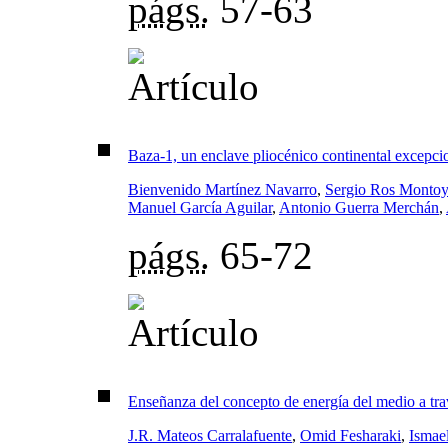
págs.
57-63
Baza-1, un enclave pliocénico continental excepci
Bienvenido Martínez Navarro
,
Sergio Ros Monto
Manuel García Aguilar
,
Antonio Guerra Merchán
,
págs.
65-72
Enseñanza del concepto de energía del medio a trav
J.R. Mateos Carralafuente
,
Omid Fesharaki
,
Ismae