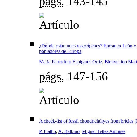
págs.
143-145
¿Dónde están nuestros orígenes? Barranco León y 
pobladores de Europa
María Patrocinio Espigares Ortiz
,
Bienvenido Mart
págs.
147-156
A check-list of fossil chondrichthyes from brielas 
P. Fialho
,
A. Balbino
,
Miguel Telles Antunes