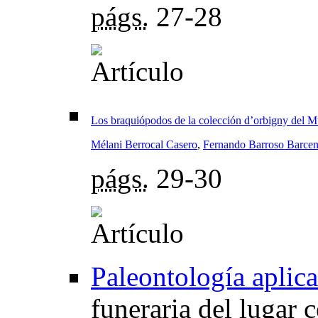
págs.
27-28
Los braquiópodos de la colección d’orbigny del Mu
Mélani Berrocal Casero
,
Fernando Barroso Barceni
págs.
29-30
Paleontología aplic
funeraria del lugar 