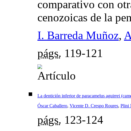
comparativo con ot
cenozoicas de la pen
I. Barreda Muñoz
,
A
págs.
119-121
La dentición inferior de paracamelus aguirrei (ca
Óscar Caballero
,
Vicente D. Crespo Roures
,
Plini
págs.
123-124