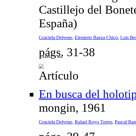
Castillejo del Bonet
España)
Graciela Delvene
,
Eleuterio Baeza Chico
,
Luis Be
págs.
31-38
En busca del holoti
mongin, 1961
Graciela Delvene
,
Rafael Royo Torres
,
Pascal Barr