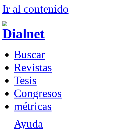
Ir al conteni
d
o
B
uscar
R
evistas
T
esis
Co
n
gresos
m
étricas
Ayuda