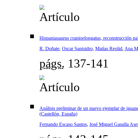
Hispaniasaurus cranioelongatus, reconstrucción pale
R. Doñate
,
Oscar Sanisidro
,
Matías Reolid
,
Ana Má
págs.
137-141
Análisis preliminar de un nuevo ejemplar de iguano
(Castellón, España)
Fernando Escaso Santos
,
José Miguel Gasulla Ase