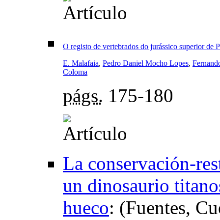
O registo de vertebrados do jurássico superior de 
E. Malafaia
,
Pedro Daniel Mocho Lopes
,
Fernando
Coloma
págs.
175-180
La conservación-rest
un dinosaurio titano
hueco
:
(Fuentes, Cu