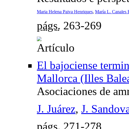
Maria Helena Paiva Henriques
,
María L. Canales 
págs.
263-269
El bajociense termin
Mallorca (Illes Bale
Asociaciones de amm
J. Juárez
,
J. Sandova
págs.
271-278