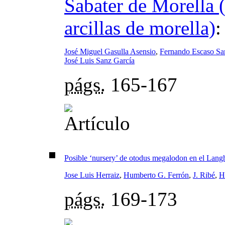
Sabater de Morella 
arcillas de morella)
José Miguel Gasulla Asensio
,
Fernando Escaso Sa
José Luis Sanz García
págs.
165-167
Posible ‘nursery’ de otodus megalodon en el Lang
Jose Luis Herraiz
,
Humberto G. Ferrón
,
J. Ribé
,
H
págs.
169-173