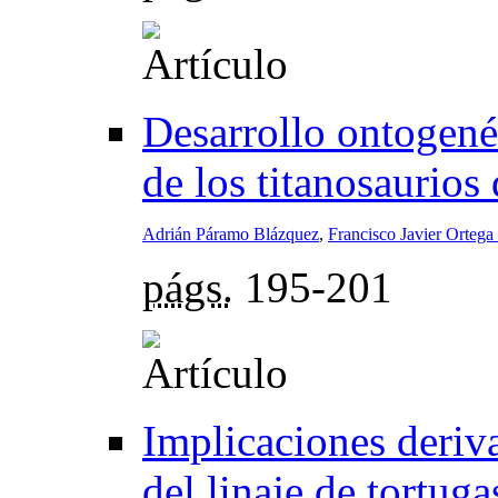
Desarrollo ontogenét
de los titanosaurios
Adrián Páramo Blázquez
,
Francisco Javier Orteg
págs.
195-201
Implicaciones deriva
del linaje de tortug