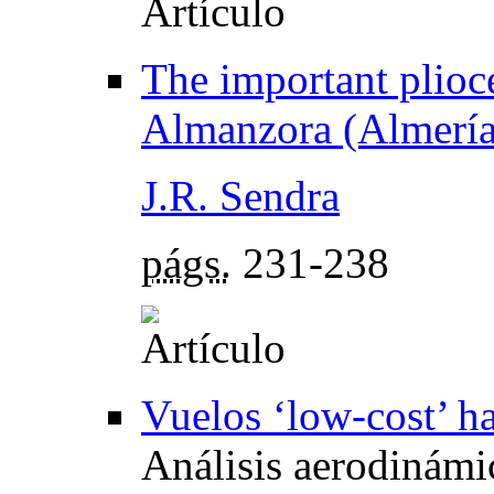
The important plioce
Almanzora (Almería
J.R. Sendra
págs.
231-238
Vuelos ‘low-cost’ h
Análisis aerodinámi