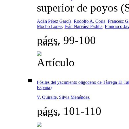
superior de poyos (
Adán Pérez García
,
Rodolfo A. Coria
,
Francesc G
Mocho Lopes
,
Iván Narváez Padilla
,
Francisco Ja
págs.
99-100
Fósiles del yacimiento oligoceno de Tàrrega-El Ta
España)
V. Quiralte
,
Silvia Menéndez
págs.
101-110