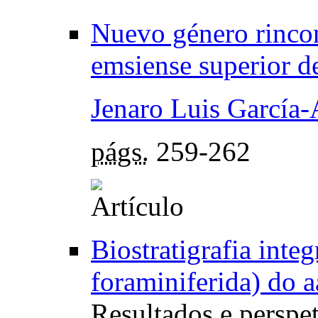
Nuevo género rincon
emsiense superior d
Jenaro Luis García-
págs.
259-262
Biostratigrafia int
foraminiferida) do a
Resultados e perspe