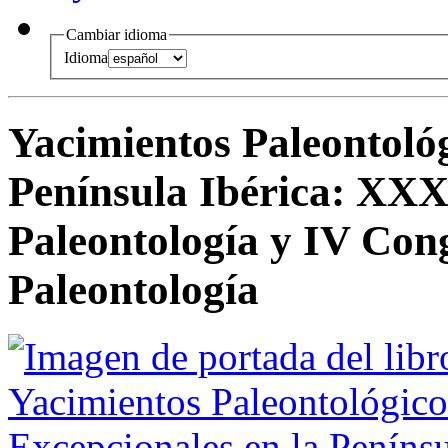
Cambiar idioma
Idioma
Yacimientos Paleontológ
Península Ibérica
:
XXXI
Paleontología y IV Cong
Paleontología