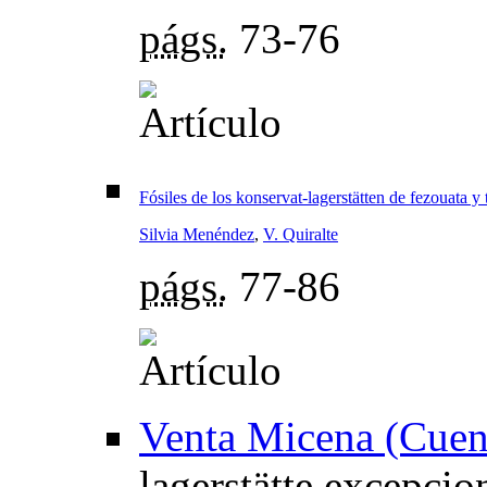
págs.
73-76
Fósiles de los konservat-lagerstätten de fezouata
Silvia Menéndez
,
V. Quiralte
págs.
77-86
Venta Micena (Cuen
lagerstätte excepcio