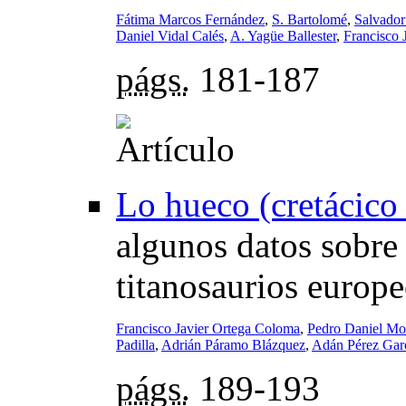
Fátima Marcos Fernández
,
S. Bartolomé
,
Salvador
Daniel Vidal Calés
,
A. Yagüe Ballester
,
Francisco 
págs.
181-187
Lo hueco (cretácico
algunos datos sobre 
titanosaurios europ
Francisco Javier Ortega Coloma
,
Pedro Daniel M
Padilla
,
Adrián Páramo Blázquez
,
Adán Pérez Gar
págs.
189-193