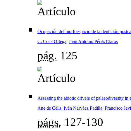
Ocupación del morfoespacio de la dentición postca
C. Coca Ortega
,
Juan Antonio Pérez Claros
pág.
125
Assessing the abiotic drivers of palaeodiversity in
Ane de Celis
,
Iván Narváez Padilla
,
Francisco Jav
págs.
127-130