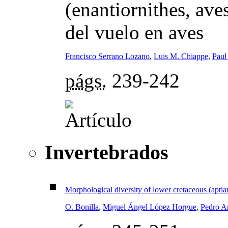
(enantiornithes, ave
del vuelo en aves
Francisco Serrano Lozano
,
Luis M. Chiappe
,
Paul
págs.
239-242
Invertebrados
Morphological diversity of lower cretaceous (aptia
O. Bonilla
,
Miguel Ángel López Horgue
,
Pedro A