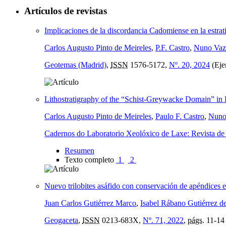
Artículos de revistas
Implicaciones de la discordancia Cadomiense en la estra
Carlos Augusto Pinto de Meireles
,
P.F. Castro
,
Nuno Vaz
Geotemas (Madrid)
,
ISSN
1576-5172,
Nº. 20, 2024
(Eje
Lithostratigraphy of the “Schist-Greywacke Domain” in 
Carlos Augusto Pinto de Meireles
,
Paulo F. Castro
,
Nuno
Cadernos do Laboratorio Xeolóxico de Laxe: Revista de x
Resumen
Texto completo
1
2
Nuevo trilobites asáfido con conservación de apéndices 
Juan Carlos Gutiérrez Marco
,
Isabel Rábano Gutiérrez d
Geogaceta
,
ISSN
0213-683X,
Nº. 71, 2022
,
págs.
11-14