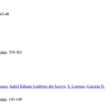
43-48
págs.
359-362
ranzo
,
Isabel Rábano Gutiérrez del Arroyo
,
S. Lorenzo
,
Graciela N.
págs.
145-148