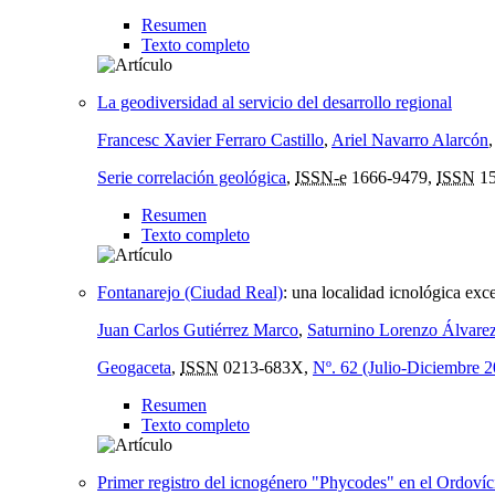
Resumen
Texto completo
La geodiversidad al servicio del desarrollo regional
Francesc Xavier Ferraro Castillo
,
Ariel Navarro Alarcón
Serie correlación geológica
,
ISSN-e
1666-9479,
ISSN
15
Resumen
Texto completo
Fontanarejo (Ciudad Real)
:
una localidad icnológica exc
Juan Carlos Gutiérrez Marco
,
Saturnino Lorenzo Álvare
Geogaceta
,
ISSN
0213-683X,
Nº. 62 (Julio-Diciembre 
Resumen
Texto completo
Primer registro del icnogénero "Phycodes" en el Ordoví