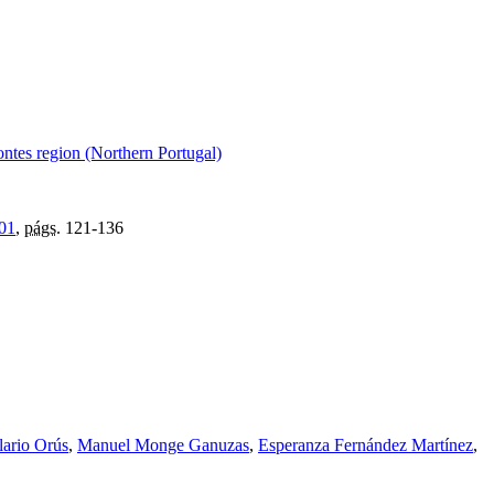
ontes region (Northern Portugal)
01
,
págs.
121-136
lario Orús
,
Manuel Monge Ganuzas
,
Esperanza Fernández Martínez
,