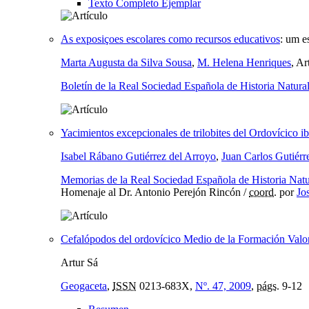
Texto Completo Ejemplar
As exposiçoes escolares como recursos educativos
:
um es
Marta Augusta da Silva Sousa
,
M. Helena Henriques
, Ar
Boletín de la Real Sociedad Española de Historia Natura
Yacimientos excepcionales de trilobites del Ordovícico ib
Isabel Rábano Gutiérrez del Arroyo
,
Juan Carlos Gutiér
Memorias de la Real Sociedad Española de Historia Natu
Homenaje al Dr. Antonio Perejón Rincón /
coord.
por
Jo
Cefalópodos del ordovícico Medio de la Formación Valon
Artur Sá
Geogaceta
,
ISSN
0213-683X,
Nº. 47, 2009
,
págs.
9-12