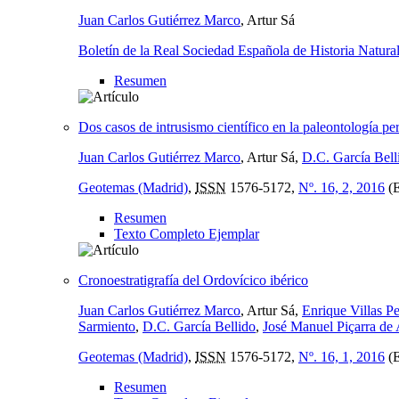
Juan Carlos Gutiérrez Marco
, Artur Sá
Boletín de la Real Sociedad Española de Historia Natura
Resumen
Dos casos de intrusismo científico en la paleontología pe
Juan Carlos Gutiérrez Marco
, Artur Sá,
D.C. García Bell
Geotemas (Madrid)
,
ISSN
1576-5172,
Nº. 16, 2, 2016
(
Resumen
Texto Completo Ejemplar
Cronoestratigrafía del Ordovícico ibérico
Juan Carlos Gutiérrez Marco
, Artur Sá,
Enrique Villas P
Sarmiento
,
D.C. García Bellido
,
José Manuel Piçarra de
Geotemas (Madrid)
,
ISSN
1576-5172,
Nº. 16, 1, 2016
(
Resumen