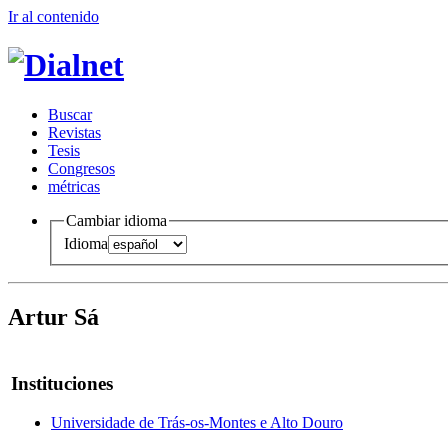
Ir al conteni
d
o
B
uscar
R
evistas
T
esis
Co
n
gresos
m
étricas
Cambiar idioma
Idioma
Artur Sá
Instituciones
Universidade de Trás-os-Montes e Alto Douro