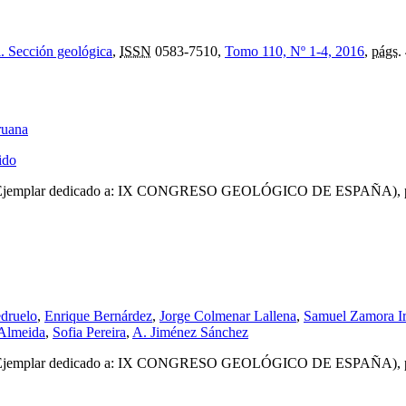
l. Sección geológica
,
ISSN
0583-7510,
Tomo 110, Nº 1-4, 2016
,
págs.
ruana
ido
Ejemplar dedicado a: IX CONGRESO GEOLÓGICO DE ESPAÑA),
edruelo
,
Enrique Bernárdez
,
Jorge Colmenar Lallena
,
Samuel Zamora I
 Almeida
,
Sofia Pereira
,
A. Jiménez Sánchez
Ejemplar dedicado a: IX CONGRESO GEOLÓGICO DE ESPAÑA),