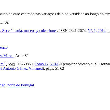
tudo de caso centrado nas variaçoes da biodiversidade ao longo do te
tur Sá
l. Sección aula, museos y colecciones
,
ISSN
2341-2674,
Nº. 1, 2014
,
p
érico
rez Marco
, Artur Sá
ral
,
ISSN
1132-0869,
Tomo 12, 2014
(Ejemplar dedicado a: XII Jornad
sé Antonio Gámez Vintaned
),
págs.
51-62
go, norte de Portugal