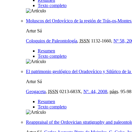
Resumen
Texto completo
Moluscos del Ordovícico de la región de Trás-os-Montes 
Artur Sá
Coloquios de Paleontología
,
ISSN
1132-1660,
Nº 58, 20
Resumen
Texto completo
El patrimonio geológico del Oradovícico y Silúrico de la
Artur Sá
Geogaceta
,
ISSN
0213-683X,
Nº. 44, 2008
,
págs.
95-98
Resumen
Texto completo
Reappraisal of the Ordovician stratigraphy and paleonto