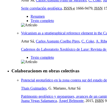
Artur Sá,
Carlos Augusto Pinto de Meireles
,
C. Coke
,
Ju
Serie correlación geológica
,
ISSN-e
1666-9479,
ISSN
15
Resumen
Texto completo
Volcanism as a stratigraphical reference element in the 
Artur Sá,
Carlos Augusto Coelho Pires
,
C. Coke
,
A. Ribe
Cadernos do Laboratorio Xeolóxico de Laxe: Revista de x
Texto completo
Colaboraciones en obras colectivas
Potencial geoturístico en la zona costera sur del estado
Thais Guimarães
, G. Mariano, Artur Sá
Patrimonio geológico y geoparques, avances de un camin
Juana Vegas Salamanca
,
Ángel Belmonte
, 2015,
ISBN
9