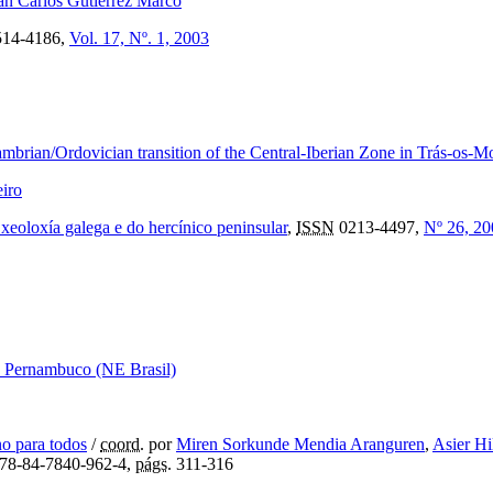
an Carlos Gutiérrez Marco
14-4186,
Vol. 17, Nº. 1, 2003
Cambrian/Ordovician transition of the Central-Iberian Zone in Trás-os-M
iro
eoloxía galega e do hercínico peninsular
,
ISSN
0213-4497,
Nº 26, 20
 de Pernambuco (NE Brasil)
o para todos
/
coord.
por
Miren Sorkunde Mendia Aranguren
,
Asier Hi
78-84-7840-962-4,
págs.
311-316