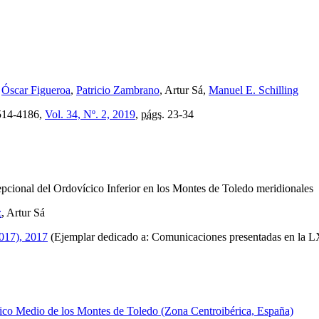
,
Óscar Figueroa
,
Patricio Zambrano
, Artur Sá,
Manuel E. Schilling
14-4186,
Vol. 34, Nº. 2, 2019
,
págs.
23-34
epcional del Ordovícico Inferior en los Montes de Toledo meridionales
z
, Artur Sá
2017), 2017
(Ejemplar dedicado a: Comunicaciones presentadas en la L
cico Medio de los Montes de Toledo (Zona Centroibérica, España)