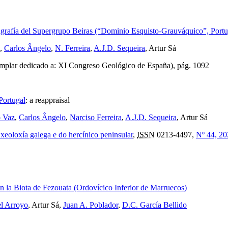
tigrafía del Supergrupo Beiras (“Dominio Esquisto-Grauváquico”, Portu
,
Carlos Ângelo
,
N. Ferreira
,
A.J.D. Sequeira
, Artur Sá
mplar dedicado a: XI Congreso Geológico de España),
pág.
1092
Portugal
:
a reappraisal
 Vaz
,
Carlos Ângelo
,
Narciso Ferreira
,
A.J.D. Sequeira
, Artur Sá
eoloxía galega e do hercínico peninsular
,
ISSN
0213-4497,
Nº 44, 20
en la Biota de Fezouata (Ordovícico Inferior de Marruecos)
el Arroyo
, Artur Sá,
Juan A. Poblador
,
D.C. García Bellido