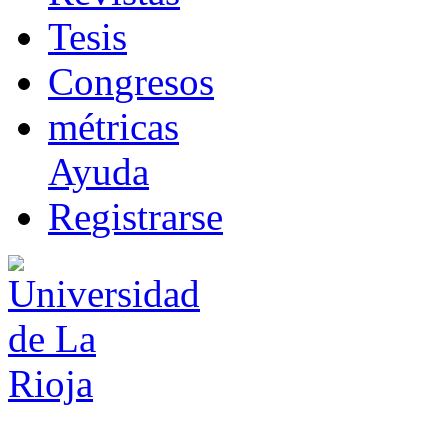
T
esis
Co
n
gresos
m
étricas
Ayuda
R
e
gistrarse