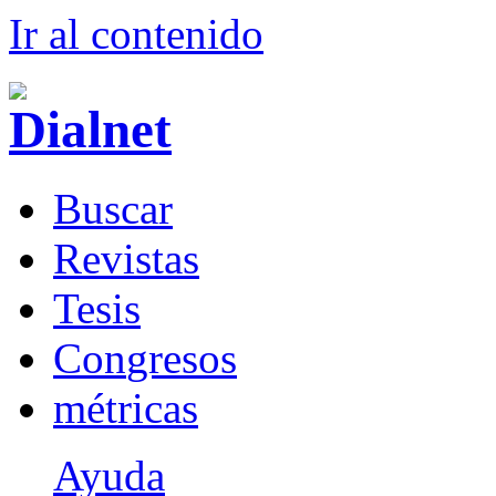
Ir al conteni
d
o
B
uscar
R
evistas
T
esis
Co
n
gresos
m
étricas
Ayuda