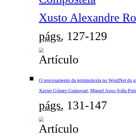
Xusto Alexandre Ro
págs.
127-129
O procesamento da terminoloxía no WordNet do g
Xavier Gómez Guinovart
,
Miguel Anxo Solla Port
págs.
131-147