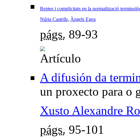
Reptes i complicitats en la normalització terminològ
Núria Castells
,
Àngels Egea
págs.
89-93
A difusión da termi
un proxecto para o
Xusto Alexandre Ro
págs.
95-101