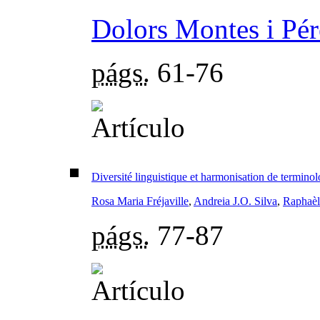
Dolors Montes i Pér
págs.
61-76
Diversité linguistique et harmonisation de terminolo
Rosa Maria Fréjaville
,
Andreia J.O. Silva
,
Raphaè
págs.
77-87