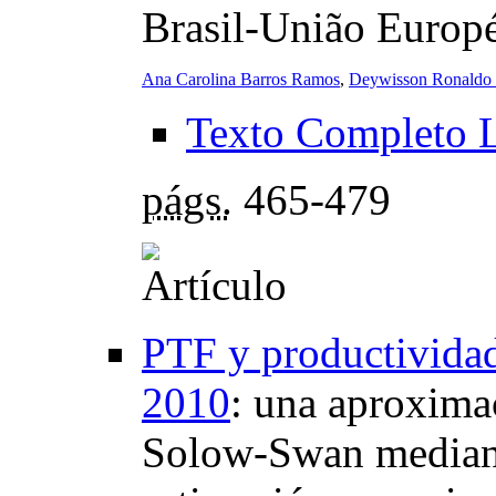
Brasil-União Europ
Ana Carolina Barros Ramos
,
Deywisson Ronaldo 
Texto Completo 
págs.
465-479
PTF y productivida
2010
:
una aproximac
Solow-Swan mediante