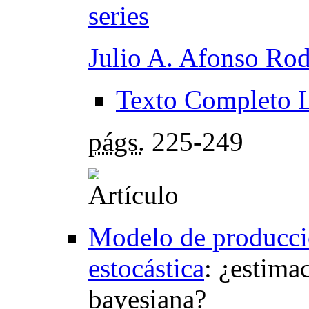
series
Julio A. Afonso Rod
Texto Completo 
págs.
225-249
Modelo de producció
estocástica
:
¿estima
bayesiana?