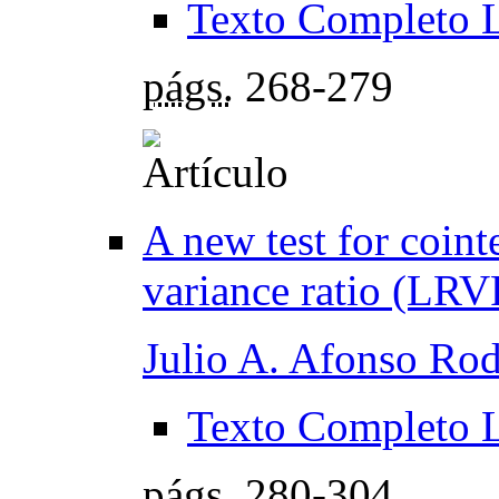
Texto Completo 
págs.
268-279
A new test for coint
variance ratio (LRVR
Julio A. Afonso Rod
Texto Completo 
págs.
280-304