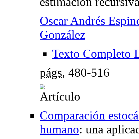
estimación recursi
Oscar Andrés Espin
González
Texto Completo 
págs.
480-516
Comparación estocás
humano
:
una aplica