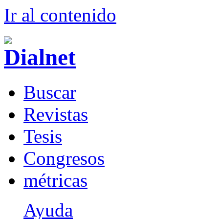
Ir al conteni
d
o
B
uscar
R
evistas
T
esis
Co
n
gresos
m
étricas
Ayuda