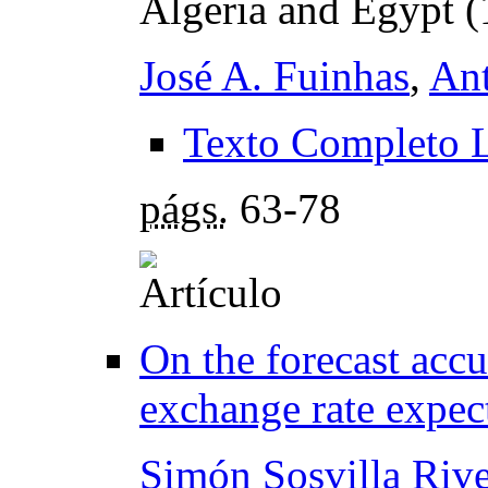
Algeria and Egypt 
José A. Fuinhas
,
Ant
Texto Completo 
págs.
63-78
On the forecast acc
exchange rate expec
Simón Sosvilla Riv