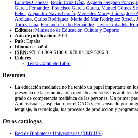
Lourdes Cabezas
,
Rocío Cruz-Díaz
,
Águeda Delgado Ponce
,
J
García Fernández
,
Francisco García García
,
Manuel Gómez Sic
Felici
,
Alejandro Navas García
,
Mercedes Morey López
,
José 
Arellano
,
Carlos Rodríguez
,
María del Mar Rodríguez Rosell
,
Torres Lana
,
Fernando Tucho Fernández
,
Javier Trabadela Rob
Editores:
Ministerio de Educación Cultura y Deporte
Año de publicación:
2011
País:
España
Idioma:
español
ISBN
:
978-84-369-5180-6, 978-84-369-5206-3
Enlaces
Texto Completo Libro
Resumen
La educación mediática no ha tenido un papel importante en los c
presencia de la comunicación mediática en todos los ámbitos de
grado de competencia mediática de las personas. Un primer pa
Audiovisual», auspiciado por el CAC) y consensuado por un gru
lenguaje, la tecnología, los procesos de producción y programació
Otros catálogos
Red de Bibliotecas Universitarias (
REBIUN
)