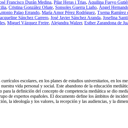
osé Francisco Durán Medina
,
Pilar Heras i Trias
,
Aquilina Fueyo Gutié
ilia
,
Cristina González Oñate
,
Sonsoles Guerra Liaño
,
Ángel Hernand
Antonio Palao Errando
,
María Amor Pérez Rodríguez
,
Txema Ramírez d
Jacqueline Sánchez Carrero
,
José Javier Sánchez Aranda
,
Josefina Santi
les
,
Miguel Vázquez Freire
,
Alejandra Walzer
,
Esther Zarandona de Ju
urrículos escolares, en los planes de estudios universitarios, en los me
 nuestra vida personal y social. Este abandono de la educación mediátic
so para la definición del concepto de competencia mediática se dio m
po de expertos españoles. El documento define los ámbitos de incidenc
n, la ideología y los valores, la recepción y las audiencias, y la dimen