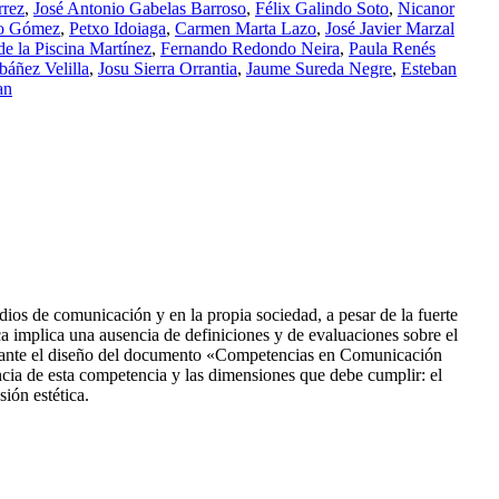
rrez
,
José Antonio Gabelas Barroso
,
Félix Galindo Soto
,
Nicanor
o Gómez
,
Petxo Idoiaga
,
Carmen Marta Lazo
,
José Javier Marzal
e la Piscina Martínez
,
Fernando Redondo Neira
,
Paula Renés
báñez Velilla
,
Josu Sierra Orrantia
,
Jaume Sureda Negre
,
Esteban
an
dios de comunicación y en la propia sociedad, a pesar de la fuerte
a implica una ausencia de definiciones y de evaluaciones sobre el
ediante el diseño del documento «Competencias en Comunicación
ia de esta competencia y las dimensiones que debe cumplir: el
sión estética.