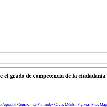
re el grado de competencia de la ciudadanía
cio Aguaded Gómez
,
José Fernández Cavia
,
Mònica Figueras Maz
,
Mag