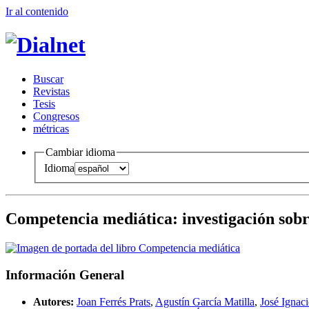
Ir al conteni
d
o
B
uscar
R
evistas
T
esis
Co
n
gresos
m
étricas
Cambiar idioma
Idioma
Competencia mediática
:
investigación sob
Información General
Autores:
Joan Ferrés Prats
,
Agustín García Matilla
,
José Igna