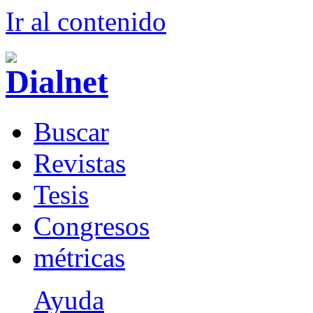
Ir al conteni
d
o
B
uscar
R
evistas
T
esis
Co
n
gresos
m
étricas
Ayuda