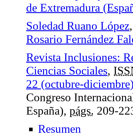
de Extremadura (Espa
Soledad Ruano López
Rosario Fernández Fal
Revista Inclusiones: 
Ciencias Sociales
,
ISS
22 (octubre-diciembre
Congreso Internacion
España),
págs.
209-22
Resumen