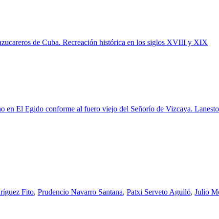
 azucareros de Cuba. Recreación histórica en los siglos XVIII y XIX
no en El Egido conforme al fuero viejo del Señorío de Vizcaya. Lanest
ríguez Fito
,
Prudencio Navarro Santana
,
Patxi Serveto Aguiló
,
Julio 