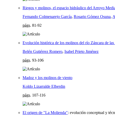
Riegos y molinos, el espacio hidráulico del Arroyo Med
Fernando Colmenarejo García
,
Rosario Gómez Osuna
,
A
págs.
81-92
Evolución histórica de los molinos del río Záncara de las 
Belén Gutiérrez Romero
,
Isabel Prieto Jiménez
págs.
93-106
Madoz y los molinos de viento
Koldo Lizarralde Elberdin
págs.
107-116
El origen de "La Molienda"
:
evolución conceptual y técn