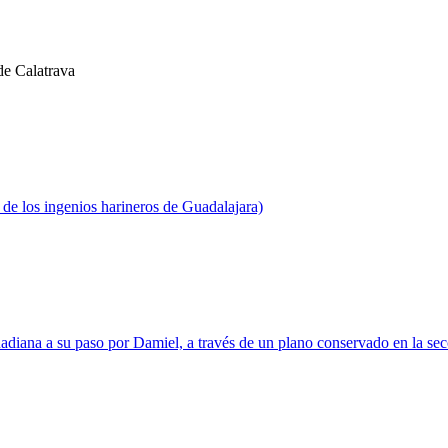
de Calatrava
 de los ingenios harineros de Guadalajara)
adiana a su paso por Damiel, a través de un plano conservado en la se