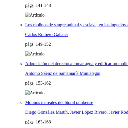
págs.
141-148
Los molinos de sangre animal y esclava, en los ingenios
Carlos Romero Galiana
págs.
149-152
Adquisición del derecho a tomar agua y edificar un moli
Antonio Sáenz de Santamaría Muniategui
págs.
153-162
Molinos mareales del litoral onubense
Diego González Martín
,
Javier López Rivero
,
Javier Rod
págs.
163-168