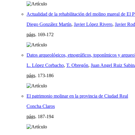
Actualidad de la rehabilitación del molino mareal de El
Diego González Martín
,
Javier López Rivero
,
Javier Rod
págs.
169-172
Datos arqueológicos, etnográficos, toponímicos y arqueo
L. López Corbacho
,
T. Obregón
,
Juan Angel Ruiz Sabin
págs.
173-186
El patrimonio molinar en la provincia de Ciudad Real
Concha Claros
págs.
187-194