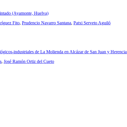
 Pintado (Ayamonte, Huelva)
ríguez Fito
,
Prudencio Navarro Santana
,
Patxi Serveto Aguiló
lógicos-industriales de La Molienda en Alcázar de San Juan y Herenci
a
,
José Ramón Ortiz del Cueto