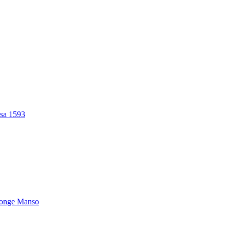
osa 1593
Monge Manso