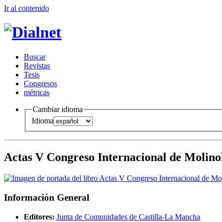
Ir al conteni
d
o
B
uscar
R
evistas
T
esis
Co
n
gresos
m
étricas
Cambiar idioma
Idioma
Actas V Congreso Internacional de Molino
Información General
Editores:
Junta de Comunidades de Castilla-La Mancha