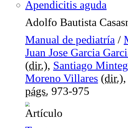
Apendicitis aguda
Adolfo Bautista Casas
Manual de pediatría
/
Juan Jose Garcia Garci
(
dir.
),
Santiago Minteg
Moreno Villares
(
dir.
)
págs.
973-975