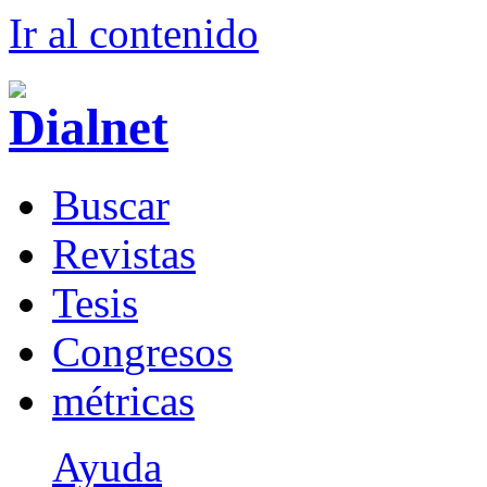
Ir al conteni
d
o
B
uscar
R
evistas
T
esis
Co
n
gresos
m
étricas
Ayuda