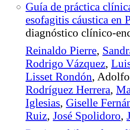
Guía de práctica clíni
esofagitis cáustica en 
diagnóstico clínico-en
Reinaldo Pierre
,
Sandr
Rodrigo Vázquez
,
Lui
Lisset Rondón
, Adolf
Rodríguez Herrera
,
Ma
Iglesias
,
Giselle Ferná
Ruiz
,
José Spolidoro
,