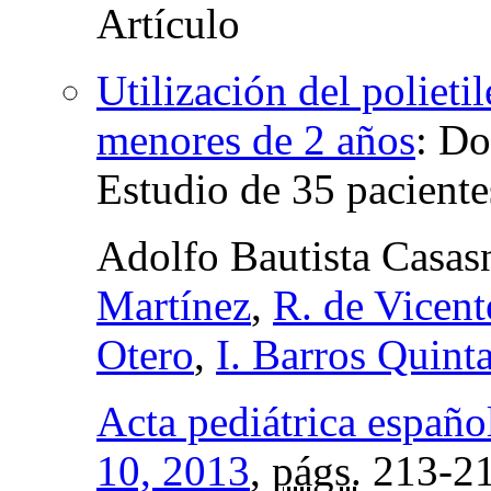
Utilización del polieti
menores de 2 años
:
Dos
Estudio de 35 paciente
Adolfo Bautista Casas
Martínez
,
R. de Vicen
Otero
,
I. Barros Quint
Acta pediátrica españo
10, 2013
,
págs.
213-2