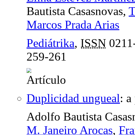
Bautista Casasnovas,
T
Marcos Prada Arias
Pediátrika
,
ISSN
0211
259-261
Duplicidad ungueal
:
a
Adolfo Bautista Casas
M. Janeiro Arocas
,
Fra