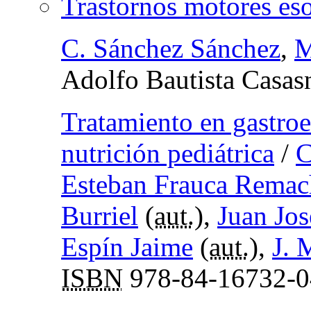
Trastornos motores eso
C. Sánchez Sánchez
,
M
Adolfo Bautista Casas
Tratamiento en gastroe
nutrición pediátrica
/
C
Esteban Frauca Remac
Burriel
(
aut.
),
Juan Jos
Espín Jaime
(
aut.
),
J. 
ISBN
978-84-16732-0