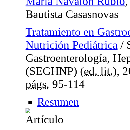
María Navalón Rubio
Bautista Casasnovas
Tratamiento en Gastro
Nutrición Pediátrica
/ 
Gastroenterología, Hep
(SEGHNP) (
ed. lit.
), 
págs.
95-114
Resumen