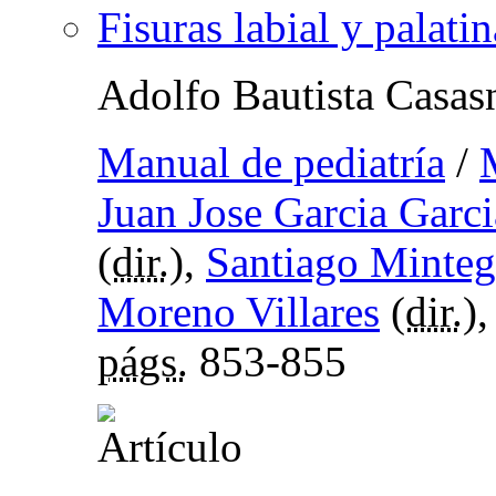
Fisuras labial y palatin
Adolfo Bautista Casas
Manual de pediatría
/
Juan Jose Garcia Garci
(
dir.
),
Santiago Minteg
Moreno Villares
(
dir.
)
págs.
853-855