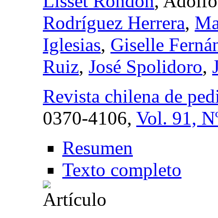
Lisset Rondón
, Adolf
Rodríguez Herrera
,
Ma
Iglesias
,
Giselle Ferná
Ruiz
,
José Spolidoro
,
Revista chilena de pedi
0370-4106,
Vol. 91, N
Resumen
Texto completo