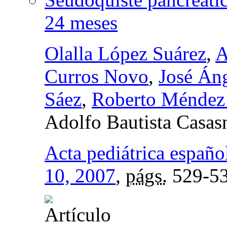
24 meses
Olalla López Suárez
,
A
Curros Novo
,
José Án
Sáez
,
Roberto Méndez 
Adolfo Bautista Casas
Acta pediátrica españo
10, 2007
,
págs.
529-5