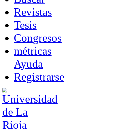
R
evistas
T
esis
Co
n
gresos
m
étricas
Ayuda
R
e
gistrarse