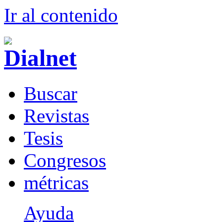
Ir al conteni
d
o
B
uscar
R
evistas
T
esis
Co
n
gresos
m
étricas
Ayuda