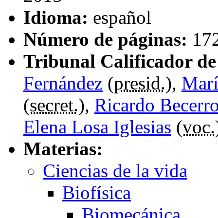
Idioma:
español
Número de páginas:
17
Tribunal Calificador de 
Fernández
(
presid.
),
Marí
(
secret.
),
Ricardo Becerro
Elena Losa Iglesias
(
voc.
Materias:
Ciencias de la vida
Biofísica
Biomecánica