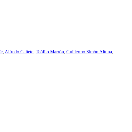
fe
,
Alfredo Cañete
,
Teófilo Marrón
,
Guillermo Simón Altuna
,