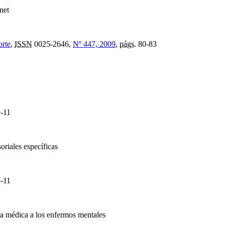
net
orte
,
ISSN
0025-2646,
Nº 447, 2009
,
págs.
80-83
-11
oriales específicas
-11
ia médica a los enfermos mentales