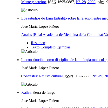
Mente y cerebro
,
ISSN
1695-0887,
Nº. 28, 2008
,
págs.
9
Los estudios de Laín Entralgo sobre la relación entre mé
José María López Piñero
Anales (Reial Acadèmia de Medicina de la Comunitat Va
Resumen
Texto Completo Ejemplar
La constitución como disciplina de la biología molecula
José María López Piñero
Contrastes: Revista cultural
,
ISSN
1139-5680,
Nº. 49, 2
Xátiva
:
tierra de fuego
José María López Piñero