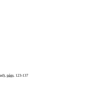
lud),
págs.
123-137