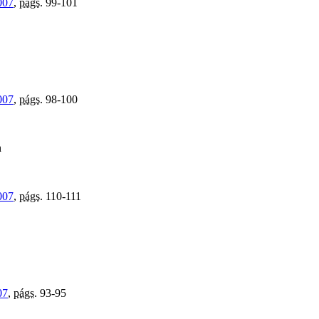
007
,
págs.
99-101
007
,
págs.
98-100
n
007
,
págs.
110-111
07
,
págs.
93-95