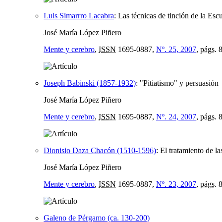
Luis Simarrro Lacabra
:
Las técnicas de tinción de la Esc
José María López Piñero
Mente y cerebro
,
ISSN
1695-0887,
Nº. 25, 2007
,
págs.
8
Joseph Babinski (1857-1932)
:
"Pitiatismo" y persuasión
José María López Piñero
Mente y cerebro
,
ISSN
1695-0887,
Nº. 24, 2007
,
págs.
8
Dionisio Daza Chacón (1510-1596)
:
El tratamiento de la
José María López Piñero
Mente y cerebro
,
ISSN
1695-0887,
Nº. 23, 2007
,
págs.
8
Galeno de Pérgamo (ca. 130-200)