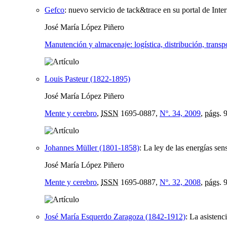
Gefco
:
nuevo servicio de tack&trace en su portal de Inter
José María López Piñero
Manutención y almacenaje: logística, distribución, transp
Louis Pasteur (1822-1895)
José María López Piñero
Mente y cerebro
,
ISSN
1695-0887,
Nº. 34, 2009
,
págs.
9
Johannes Müller (1801-1858)
:
La ley de las energías sens
José María López Piñero
Mente y cerebro
,
ISSN
1695-0887,
Nº. 32, 2008
,
págs.
9
José María Esquerdo Zaragoza (1842-1912)
:
La asistenc