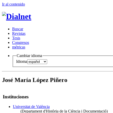
Ir al conteni
d
o
B
uscar
R
evistas
T
esis
Co
n
gresos
m
étricas
Cambiar idioma
Idioma
José María López Piñero
Instituciones
Universitat de València
(Departament d'Història de la Ciència i Documentació)