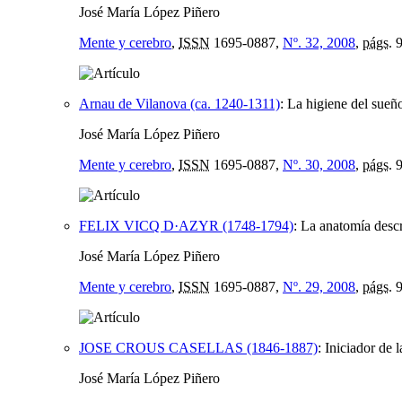
José María López Piñero
Mente y cerebro
,
ISSN
1695-0887,
Nº. 32, 2008
,
págs.
9
Arnau de Vilanova (ca. 1240-1311)
:
La higiene del sueñ
José María López Piñero
Mente y cerebro
,
ISSN
1695-0887,
Nº. 30, 2008
,
págs.
9
FELIX VICQ D·AZYR (1748-1794)
:
La anatomía descr
José María López Piñero
Mente y cerebro
,
ISSN
1695-0887,
Nº. 29, 2008
,
págs.
9
JOSE CROUS CASELLAS (1846-1887)
:
Iniciador de 
José María López Piñero