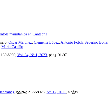
entola mauritanica en Cantabria
iñero,
Òscar Martínez
,
Clemente López
,
Antonio Folch
,
Severino Bona
,
Mario Castillo
130-6939,
Vol. 34, Nº 1, 2023
,
págs.
91-97
lenciana)
,
ISSN-e
2172-8925,
Nº. 12, 2011
, 4
págs.