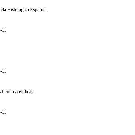
uela Histológica Española
-11
-11
s heridas cefálicas.
-11