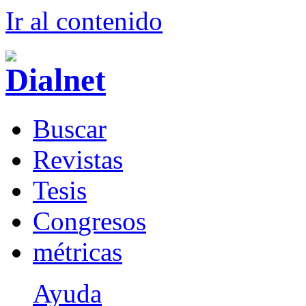
Ir al conteni
d
o
B
uscar
R
evistas
T
esis
Co
n
gresos
m
étricas
Ayuda