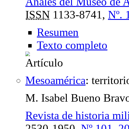
Anales del Museo de 
ISSN
1133-8741,
Nº. 
Resumen
Texto completo
Mesoamérica
:
territor
M. Isabel Bueno Brav
Revista de historia mili
2530-1950,
Nº 101, 2