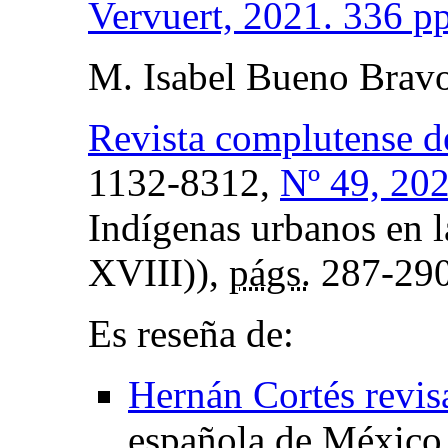
Vervuert, 2021. 336 pp
M. Isabel Bueno Brav
Revista complutense d
1132-8312,
Nº 49, 20
Indígenas urbanos en 
XVIII)),
págs.
287-29
Es reseña de:
Hernán Cortés revis
española de México