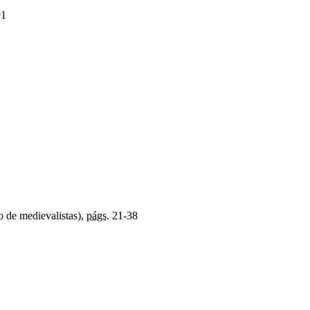
91
o de medievalistas),
págs.
21-38