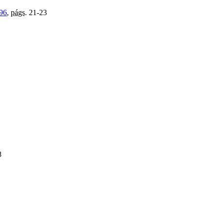
996
,
págs.
21-23
8