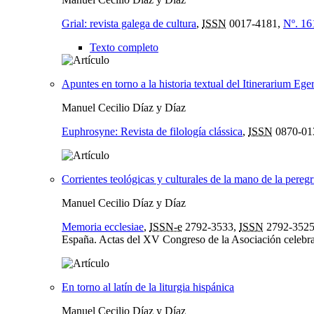
Grial: revista galega de cultura
,
ISSN
0017-4181,
Nº. 16
Texto completo
Apuntes en torno a la historia textual del Itinerarium Ege
Manuel Cecilio Díaz y Díaz
Euphrosyne: Revista de filología clássica
,
ISSN
0870-01
Corrientes teológicas y culturales de la mano de la pereg
Manuel Cecilio Díaz y Díaz
Memoria ecclesiae
,
ISSN-e
2792-3533,
ISSN
2792-352
España. Actas del XV Congreso de la Asociación celebra
En torno al latín de la liturgia hispánica
Manuel Cecilio Díaz y Díaz