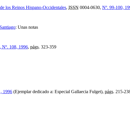
 de los Reinos Hispano-Occidentales
,
ISSN
0004-0630,
Nº. 99-100, 1
 Santiago
:
Unas notas
, Nº. 108, 1996
,
págs.
323-359
1, 1996
(Ejemplar dedicado a: Especial Gallaecia Fulget),
págs.
215-23