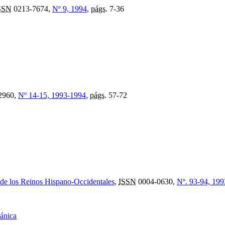
SSN
0213-7674,
Nº 9, 1994
,
págs.
7-36
2960,
Nº 14-15, 1993-1994
,
págs.
57-72
 de los Reinos Hispano-Occidentales
,
ISSN
0004-0630,
Nº. 93-94, 199
pánica