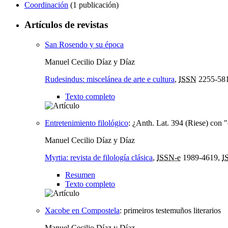
Coordinación
(1 publicación)
Artículos de revistas
San Rosendo y su época
Manuel Cecilio Díaz y Díaz
Rudesindus: miscelánea de arte e cultura
,
ISSN
2255-58
Texto completo
Entretenimiento filológico
:
¿Anth. Lat. 394 (Riese) con 
Manuel Cecilio Díaz y Díaz
Myrtia: revista de filología clásica
,
ISSN-e
1989-4619,
I
Resumen
Texto completo
Xacobe en Compostela
:
primeiros testemuños literarios
Manuel Cecilio Díaz y Díaz