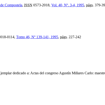
o de Compostela
,
ISSN
0573-2018,
Vol. 40, Nº. 3-4, 1995
,
págs.
379-3
018-0114,
Tomo 46, Nº 139-141, 1995
,
págs.
227-242
jemplar dedicado a: Actas del congreso Agustín Millares Carlo: maestr