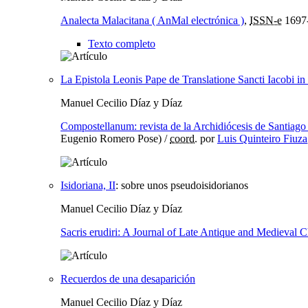
Analecta Malacitana ( AnMal electrónica )
,
ISSN-e
1697
Texto completo
La Epistola Leonis Pape de Translatione Sancti Iacobi in
Manuel Cecilio Díaz y Díaz
Compostellanum: revista de la Archidiócesis de Santiag
Eugenio Romero Pose) /
coord.
por
Luis Quinteiro Fiuza
Isidoriana, II
:
sobre unos pseudoisidorianos
Manuel Cecilio Díaz y Díaz
Sacris erudiri: A Journal of Late Antique and Medieval C
Recuerdos de una desaparición
Manuel Cecilio Díaz y Díaz