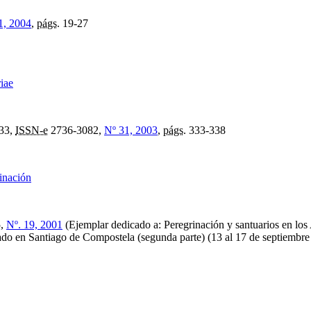
1, 2004
,
págs.
19-27
riae
33,
ISSN-e
2736-3082,
Nº 31, 2003
,
págs.
333-338
rinación
5,
Nº. 19, 2001
(Ejemplar dedicado a: Peregrinación y santuarios en los
do en Santiago de Compostela (segunda parte) (13 al 17 de septiembre