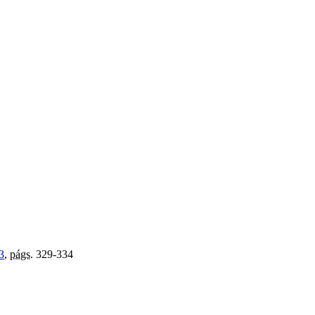
3
,
págs.
329-334