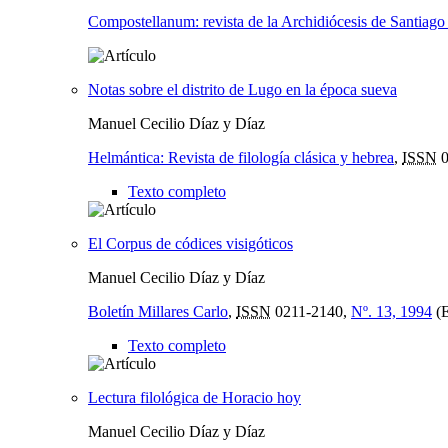
Compostellanum: revista de la Archidiócesis de Santiag
Notas sobre el distrito de Lugo en la época sueva
Manuel Cecilio Díaz y Díaz
Helmántica: Revista de filología clásica y hebrea
,
ISSN
0
Texto completo
El Corpus de códices visigóticos
Manuel Cecilio Díaz y Díaz
Boletín Millares Carlo
,
ISSN
0211-2140,
Nº. 13, 1994
(E
Texto completo
Lectura filológica de Horacio hoy
Manuel Cecilio Díaz y Díaz