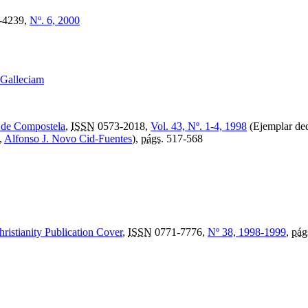
-4239,
Nº. 6, 2000
 Galleciam
o de Compostela
,
ISSN
0573-2018,
Vol. 43, Nº. 1-4, 1998
(Ejemplar ded
,
Alfonso J. Novo Cid-Fuentes
),
págs.
517-568
hristianity Publication Cover
,
ISSN
0771-7776,
Nº 38, 1998-1999
,
pág