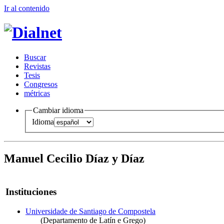
Ir al conteni
d
o
B
uscar
R
evistas
T
esis
Co
n
gresos
m
étricas
Cambiar idioma
Idioma
Manuel Cecilio Díaz y Díaz
Instituciones
Universidade de Santiago de Compostela
(Departamento de Latín e Grego)