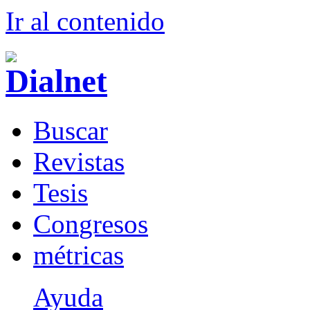
Ir al conteni
d
o
B
uscar
R
evistas
T
esis
Co
n
gresos
m
étricas
Ayuda