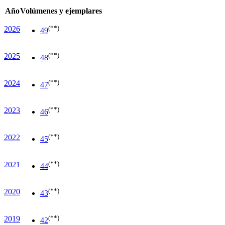
Año
Volúmenes y ejemplares
(**)
2026
49
(**)
2025
48
(**)
2024
47
(**)
2023
46
(**)
2022
45
(**)
2021
44
(**)
2020
43
(**)
2019
42