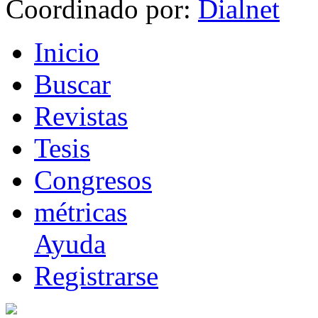
Coordinado por:
I
nicio
B
uscar
R
evistas
T
esis
Co
n
gresos
m
étricas
Ayuda
R
e
gistrarse