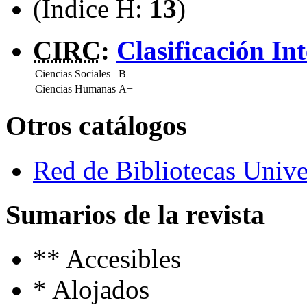
(Índice H:
13
)
CIRC
:
Clasificación In
Ciencias Sociales
B
Ciencias Humanas
A+
Otros catálogos
Red de Bibliotecas Univer
Sumarios de la revista
**
Accesibles
*
Alojados