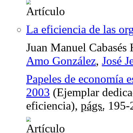
La eficiencia de las or
Juan Manuel Cabasés 
Amo González
,
José J
Papeles de economía e
2003
(Ejemplar dedicad
eficiencia),
págs.
195-