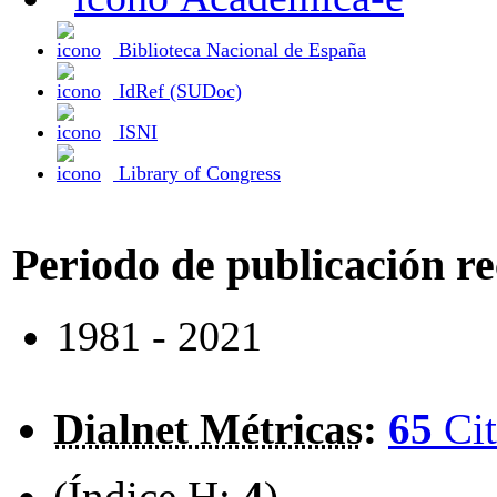
Biblioteca Nacional de España
IdRef (SUDoc)
ISNI
Library of Congress
Periodo de publicación r
1981 - 2021
Dialnet Métricas
:
65
Cit
(Índice H:
4
)