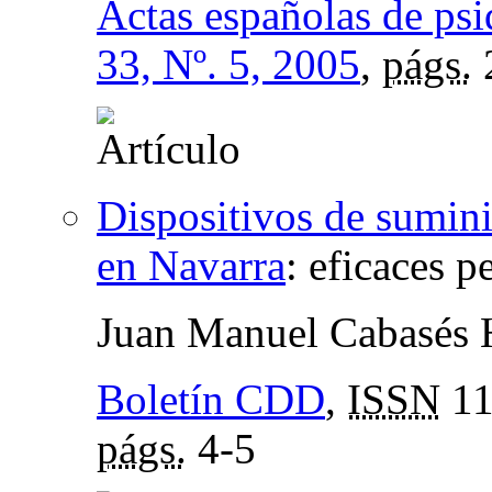
Actas españolas de psi
33, Nº. 5, 2005
,
págs.
Dispositivos de sumini
en Navarra
:
eficaces p
Juan Manuel Cabasés 
Boletín CDD
,
ISSN
11
págs.
4-5