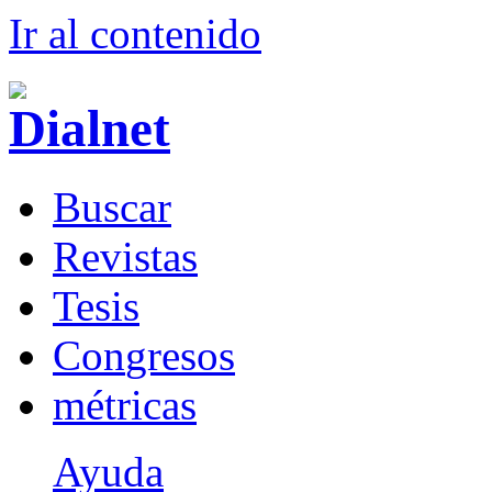
Ir al conteni
d
o
B
uscar
R
evistas
T
esis
Co
n
gresos
m
étricas
Ayuda