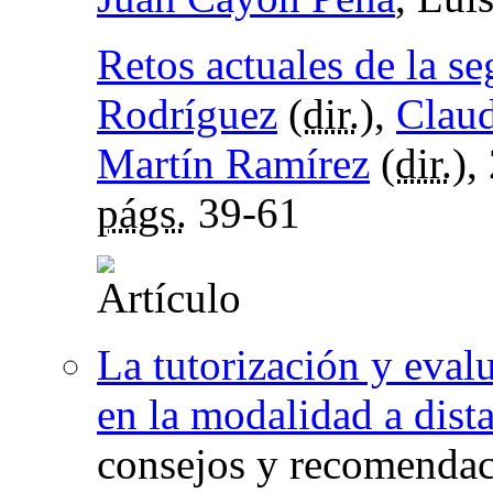
Retos actuales de la s
Rodríguez
(
dir.
),
Claud
Martín Ramírez
(
dir.
),
págs.
39-61
La tutorización y eval
en la modalidad a dist
consejos y recomenda