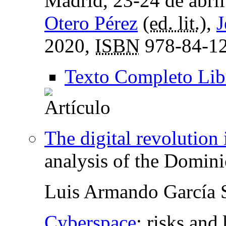
Madrid, 23-24 de abri
Otero Pérez
(
ed. lit.
),
J
2020,
ISBN
978-84-12
Texto Completo Lib
The digital revolution
analysis of the Domin
Luis Armando García 
Cyberspace
:
risks and 