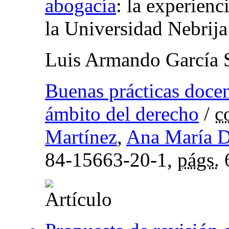
abogacía
:
la experienc
la Universidad Nebrija
Luis Armando García 
Buenas prácticas docen
ámbito del derecho
/
c
Martínez
,
Ana María D
84-15663-20-1,
págs.