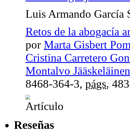
Luis Armando García 
Retos de la abogacía a
por
Marta Gisbert Pom
Cristina Carretero Gon
Montalvo Jääskeläine
8468-364-3,
págs.
483
Reseñas