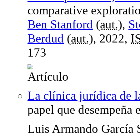
comparative explorati
Ben Stanford
(
aut.
),
St
Berdud
(
aut.
), 2022,
I
173
La clínica jurídica de 
papel que desempeña e
Luis Armando García 