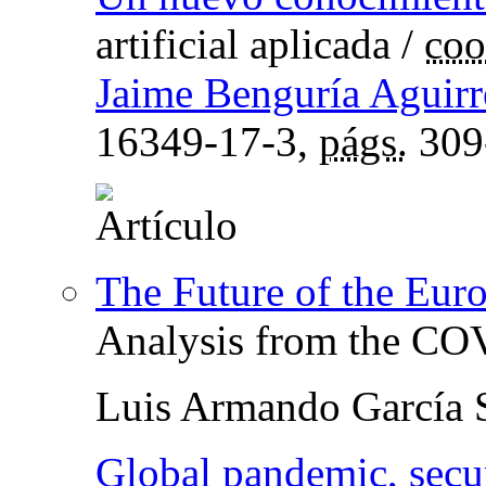
artificial aplicada
/
coo
Jaime Benguría Aguirr
16349-17-3,
págs.
309
The Future of the Euro
Analysis from the C
Luis Armando García 
Global pandemic, secu