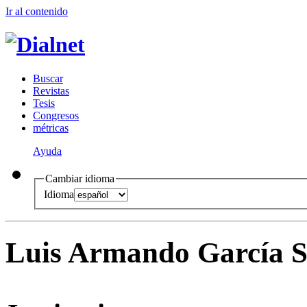
Ir al conteni
d
o
B
uscar
R
evistas
T
esis
Co
n
gresos
m
étricas
Ayuda
Cambiar idioma
Idioma
Luis Armando García 