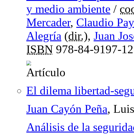
y medio ambiente
/
co
Mercader
,
Claudio Pay
Alegría
(
dir.
),
Juan Jo
ISBN
978-84-9197-12
El dilema libertad-seg
Juan Cayón Peña
, Lui
Análisis de la segurid