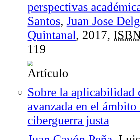
perspectivas académic
Santos
,
Juan Jose Del
Quintanal
, 2017,
ISB
119
Sobre la aplicabilidad 
avanzada en el ámbito 
ciberguerra justa
Juan Cayón Peña
, Lui