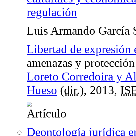
regulación
Luis Armando García 
Libertad de expresión 
amenazas y protección 
Loreto Corredoira y A
Hueso
(
dir.
), 2013,
IS
Deontología jurídica e