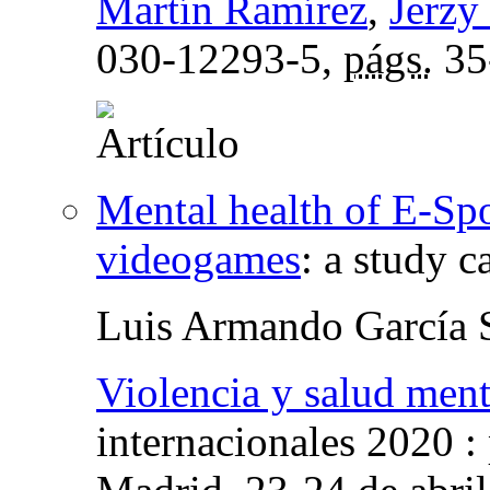
Martín Ramírez
,
Jerzy
030-12293-5,
págs.
35
Mental health of E-Spo
videogames
:
a study c
Luis Armando García 
Violencia y salud ment
internacionales 2020 :