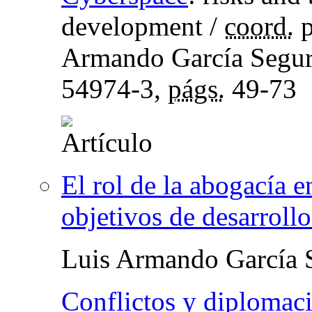
development
/
coord.
p
Armando García Segur
54974-3,
págs.
49-73
El rol de la abogacía 
objetivos de desarrollo
Luis Armando García 
Conflictos y diplomaci