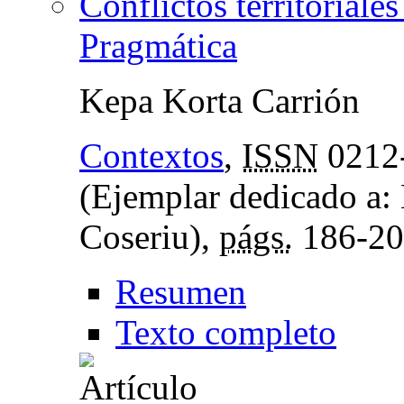
Conflictos territoriales
Pragmática
Kepa Korta Carrión
Contextos
,
ISSN
0212
(Ejemplar dedicado a:
Coseriu),
págs.
186-20
Resumen
Texto completo