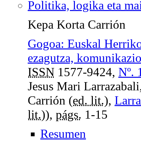
Politika, logika eta ma
Kepa Korta Carrión
Gogoa: Euskal Herriko
ezagutza, komunikazio 
ISSN
1577-9424,
Nº. 
Jesus Mari Larrazabali
Carrión (
ed. lit.
),
Larra
lit.
)),
págs.
1-15
Resumen