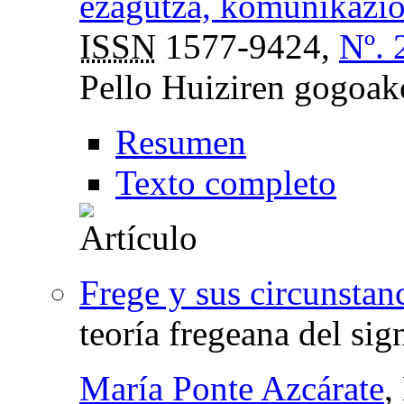
ezagutza, komunikazio 
ISSN
1577-9424,
Nº. 
Pello Huiziren gogoako
Resumen
Texto completo
Frege y sus circunstan
teoría fregeana del sig
María Ponte Azcárate
,