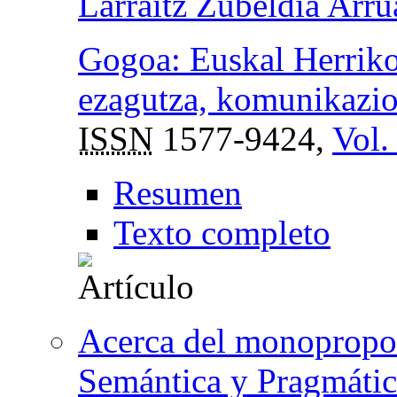
Larraitz Zubeldia Arru
Gogoa: Euskal Herriko
ezagutza, komunikazio 
ISSN
1577-9424,
Vol.
Resumen
Texto completo
Acerca del monopropos
Semántica y Pragmátic