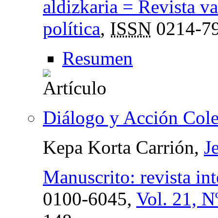
aldizkaria = Revista va
política
,
ISSN
0214-7
Resumen
Diálogo y Acción Cole
Kepa Korta Carrión,
J
Manuscrito: revista int
0100-6045,
Vol. 21, N