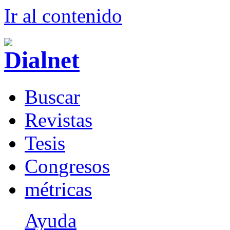
Ir al conteni
d
o
B
uscar
R
evistas
T
esis
Co
n
gresos
m
étricas
Ayuda