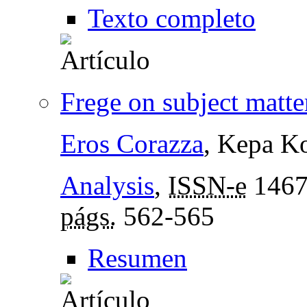
Texto completo
Frege on subject matte
Eros Corazza
, Kepa Ko
Analysis
,
ISSN-e
1467
págs.
562-565
Resumen