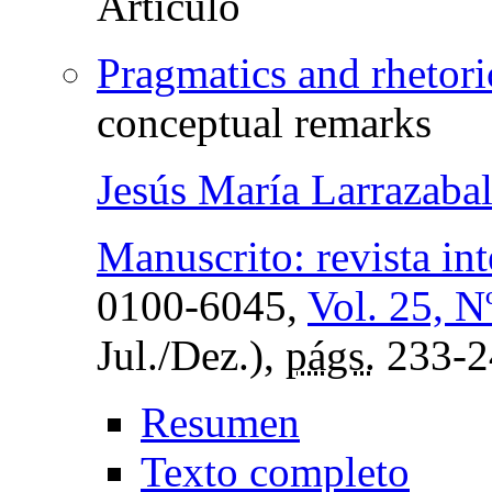
Pragmatics and rhetori
conceptual remarks
Jesús María Larrazabal
Manuscrito: revista int
0100-6045,
Vol. 25, N
Jul./Dez.),
págs.
233-2
Resumen
Texto completo