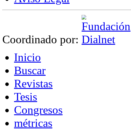
Coordinado por:
I
nicio
B
uscar
R
evistas
T
esis
Co
n
gresos
m
étricas