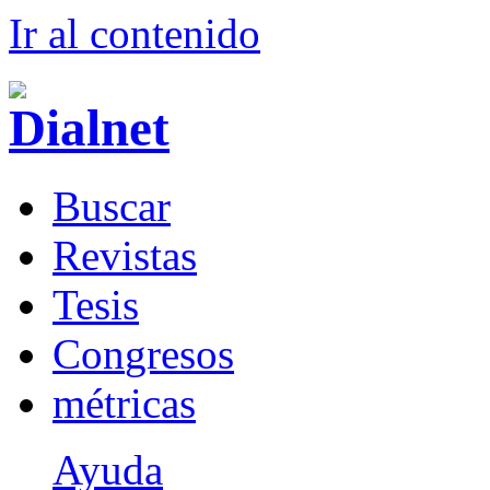
Ir al conteni
d
o
B
uscar
R
evistas
T
esis
Co
n
gresos
m
étricas
Ayuda