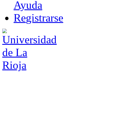
Ayuda
R
e
gistrarse