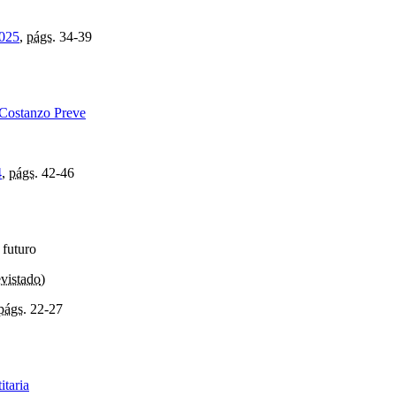
2025
,
págs.
34-39
 Costanzo Preve
4
,
págs.
42-46
 futuro
evistado
)
págs.
22-27
itaria