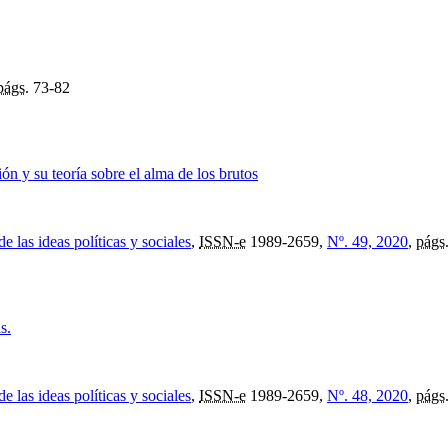
págs.
73-82
ón y su teoría sobre el alma de los brutos
e las ideas políticas y sociales
,
ISSN-e
1989-2659,
Nº. 49, 2020
,
págs
s.
e las ideas políticas y sociales
,
ISSN-e
1989-2659,
Nº. 48, 2020
,
págs