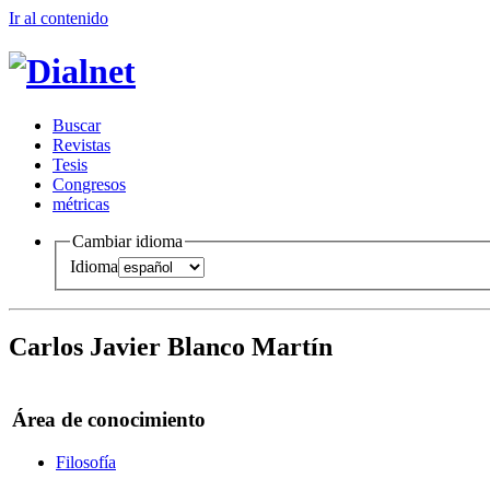
Ir al conteni
d
o
B
uscar
R
evistas
T
esis
Co
n
gresos
m
étricas
Cambiar idioma
Idioma
Carlos Javier Blanco Martín
Área de conocimiento
Filosofía