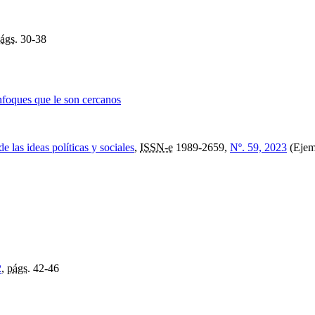
ágs.
30-38
enfoques que le son cercanos
e las ideas políticas y sociales
,
ISSN-e
1989-2659,
Nº. 59, 2023
(Eje
2
,
págs.
42-46