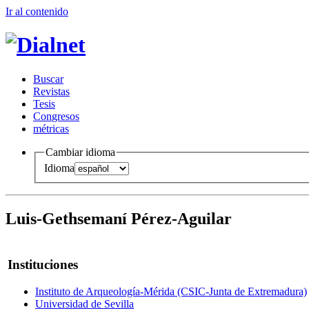
Ir al conteni
d
o
B
uscar
R
evistas
T
esis
Co
n
gresos
m
étricas
Cambiar idioma
Idioma
Luis-Gethsemaní Pérez-Aguilar
Instituciones
Instituto de Arqueología-Mérida (CSIC-Junta de Extremadura)
Universidad de Sevilla