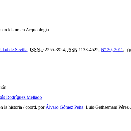
amarckismo en Arqueología
idad de Sevilla
,
ISSN-e
2255-3924,
ISSN
1133-4525,
Nº 20, 2011
,
pá
ción
sús Rodríguez Mellado
n la historia
/
coord.
por
Álvaro Gómez Peña
, Luis-Gethsemaní Pérez-