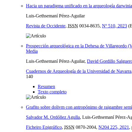
Hacia un paradigma unificado en la arqueología darwinia
Luis-Gethsemaní Pérez-Aguilar
Revista de Occidente
,
ISSN
0034-8635,
Nº 510, 2023
(E
Prospección arqueológica en la Dehesa de Villargordo (V
Media
Luis-Gethsemaní Pérez-Aguilar,
David Gordillo Salguer
Cuadernos de Arqueología de la Universidad de Navarra
140
Resumen
Texto completo
Grafito sobre dolivm con antropónimo de raigambre semít
Salvador M. Ordóñez Agulla
, Luis-Gethsemaní Pérez-Ag
Ficheiro Epigráfico
,
ISSN
0870-2004,
N204 225, 2021
,