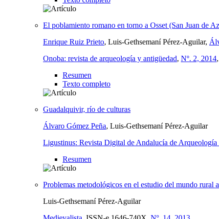
El poblamiento romano en torno a Osset (San Juan de Azn
Enrique Ruiz Prieto
, Luis-Gethsemaní Pérez-Aguilar,
Ál
Onoba: revista de arqueología y antigüedad
,
Nº. 2, 2014
Resumen
Texto completo
Guadalquivir, río de culturas
Álvaro Gómez Peña
, Luis-Gethsemaní Pérez-Aguilar
Ligustinus: Revista Digital de Andalucía de Arqueología
Resumen
Problemas metodológicos en el estudio del mundo rural a
Luis-Gethsemaní Pérez-Aguilar
Medievalista
,
ISSN-e
1646-740X,
Nº. 14, 2013