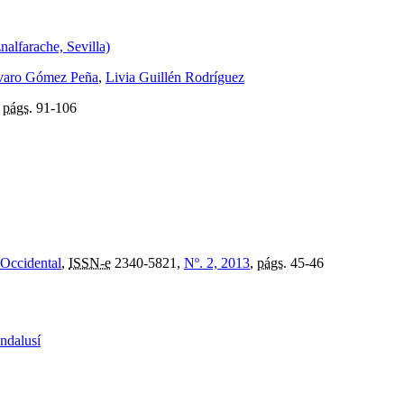
alfarache, Sevilla)
varo Gómez Peña
,
Livia Guillén Rodríguez
,
págs.
91-106
 Occidental
,
ISSN-e
2340-5821,
Nº. 2, 2013
,
págs.
45-46
ndalusí