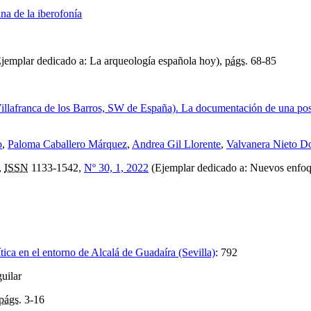
na de la iberofonía
jemplar dedicado a: La arqueología española hoy),
págs.
68-85
illafranca de los Barros, SW de España). La documentación de una pos
o
,
Paloma Caballero Márquez
,
Andrea Gil Llorente
,
Valvanera Nieto 
,
ISSN
1133-1542,
Nº 30, 1, 2022
(Ejemplar dedicado a: Nuevos enfoqu
ica en el entorno de Alcalá de Guadaíra (Sevilla)
:
792
uilar
págs.
3-16