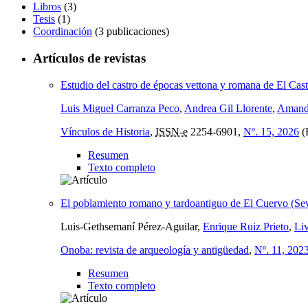
Libros
(3)
Tesis
(1)
Coordinación
(3 publicaciones)
Artículos de revistas
Estudio del castro de épocas vettona y romana de El Cast
Luis Miguel Carranza Peco
,
Andrea Gil Llorente
,
Amand
Vínculos de Historia
,
ISSN-e
2254-6901,
Nº. 15, 2026
(E
Resumen
Texto completo
El poblamiento romano y tardoantiguo de El Cuervo (Sev
Luis-Gethsemaní Pérez-Aguilar,
Enrique Ruiz Prieto
,
Li
Onoba: revista de arqueología y antigüedad
,
Nº. 11, 202
Resumen
Texto completo