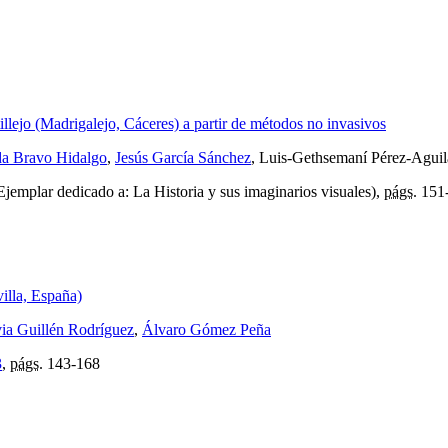
illejo (Madrigalejo, Cáceres) a partir de métodos no invasivos
a Bravo Hidalgo
,
Jesús García Sánchez
, Luis-Gethsemaní Pérez-Aguil
jemplar dedicado a: La Historia y sus imaginarios visuales),
págs.
151
illa, España)
via Guillén Rodríguez
,
Álvaro Gómez Peña
3
,
págs.
143-168