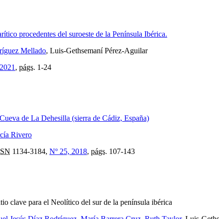
rítico procedentes del suroeste de la Península Ibérica.
ríguez Mellado
, Luis-Gethsemaní Pérez-Aguilar
 2021
,
págs.
1-24
 Cueva de La Dehesilla (sierra de Cádiz, España)
cía Rivero
SSN
1134-3184,
Nº 25, 2018
,
págs.
107-143
itio clave para el Neolítico del sur de la península ibérica
el Jesús Díaz Rodríguez
,
María Barrera Cruz
,
Ruth Taylor
, Luis-Geth