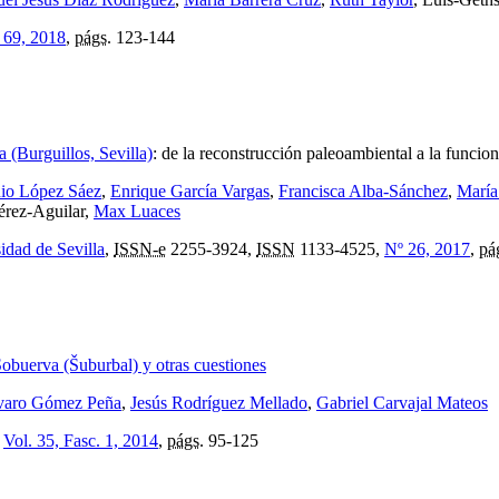
 69, 2018
,
págs.
123-144
 (Burguillos, Sevilla)
:
de la reconstrucción paleoambiental a la funcion
nio López Sáez
,
Enrique García Vargas
,
Francisca Alba-Sánchez
,
María
érez-Aguilar,
Max Luaces
idad de Sevilla
,
ISSN-e
2255-3924,
ISSN
1133-4525,
Nº 26, 2017
,
pá
Sobuerva (Šuburbal) y otras cuestiones
varo Gómez Peña
,
Jesús Rodríguez Mellado
,
Gabriel Carvajal Mateos
,
Vol. 35, Fasc. 1, 2014
,
págs.
95-125