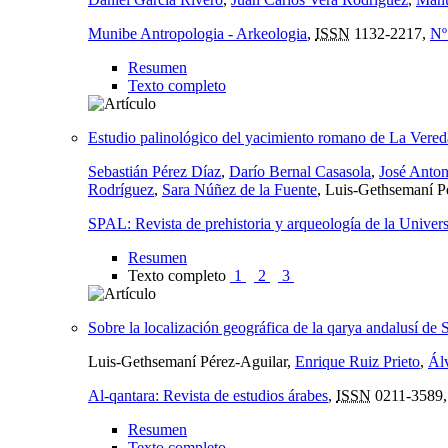
Munibe Antropologia - Arkeologia
,
ISSN
1132-2217,
Nº
Resumen
Texto completo
Estudio palinológico del yacimiento romano de La Vereda
Sebastián Pérez Díaz
,
Darío Bernal Casasola
,
José Anto
Rodríguez
,
Sara Núñez de la Fuente
, Luis-Gethsemaní P
SPAL: Revista de prehistoria y arqueología de la Univers
Resumen
Texto completo
1
2
3
Sobre la localización geográfica de la qarya andalusí de 
Luis-Gethsemaní Pérez-Aguilar,
Enrique Ruiz Prieto
,
Ál
Al-qantara: Revista de estudios árabes
,
ISSN
0211-3589
Resumen
Texto completo