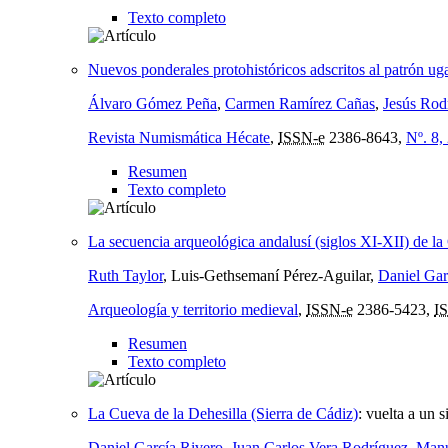
Texto completo
Nuevos ponderales protohistóricos adscritos al patrón uga
Álvaro Gómez Peña
,
Carmen Ramírez Cañas
,
Jesús Rod
Revista Numismática Hécate
,
ISSN-e
2386-8643,
Nº. 8,
Resumen
Texto completo
La secuencia arqueológica andalusí (siglos XI-XII) de la
Ruth Taylor
, Luis-Gethsemaní Pérez-Aguilar,
Daniel Gar
Arqueología y territorio medieval
,
ISSN-e
2386-5423,
I
Resumen
Texto completo
La Cueva de la Dehesilla (Sierra de Cádiz)
:
vuelta a un s
Daniel García Rivero
,
Juan Carlos Vera Rodríguez
,
Manu