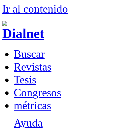
Ir al conteni
d
o
B
uscar
R
evistas
T
esis
Co
n
gresos
m
étricas
Ayuda