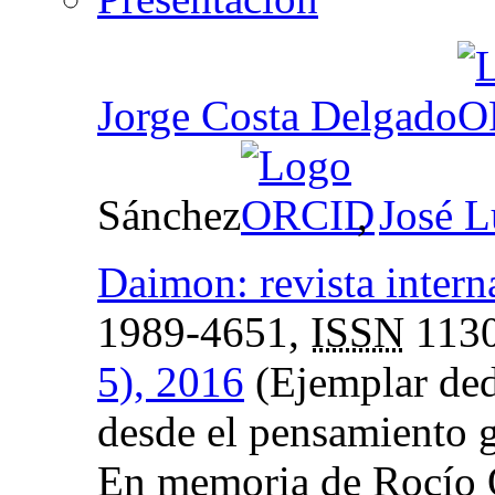
Jorge Costa Delgado
Sánchez
,
José L
Daimon: revista interna
1989-4651,
ISSN
1130
5), 2016
(Ejemplar ded
desde el pensamiento g
En memoria de Rocío O