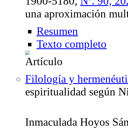
1900-5180,
Nº. 90, 20
una aproximación mult
Resumen
Texto completo
Filología y hermenéut
espiritualidad según N
Inmaculada Hoyos Sá