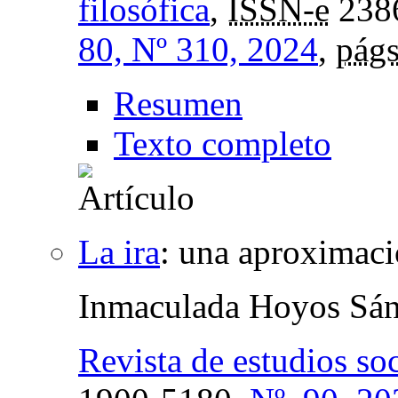
filosófica
,
ISSN-e
238
80, Nº 310, 2024
,
págs
Resumen
Texto completo
La ira
:
una aproximació
Inmaculada Hoyos Sá
Revista de estudios soc