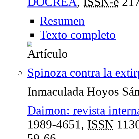
DOCREA
,
ISSN-e
217
Resumen
Texto completo
Spinoza contra la extir
Inmaculada Hoyos Sá
Daimon: revista interna
1989-4651,
ISSN
1130
59-66