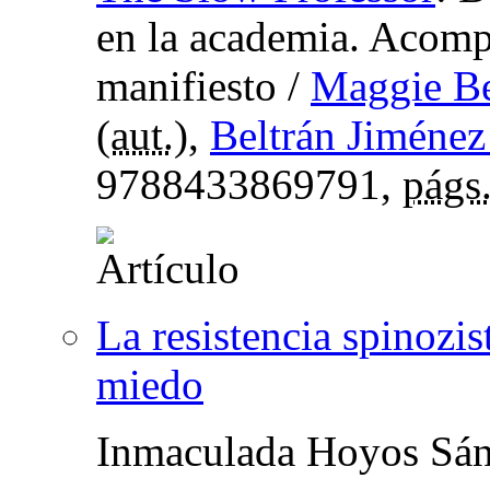
en la academia. Acom
manifiesto
/
Maggie B
(
aut.
),
Beltrán Jiménez 
9788433869791,
págs
La resistencia spinozis
miedo
Inmaculada Hoyos Sá