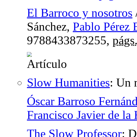
El Barroco y nosotros
Sánchez,
Pablo Pérez 
9788433873255,
págs
Slow Humanities
:
Un 
Óscar Barroso Fernán
Francisco Javier de la
The Slow Professor
:
D