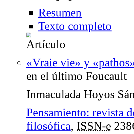
Resumen
Texto completo
«Vraie vie» y «pathos
en el último Foucault
Inmaculada Hoyos Sá
Pensamiento: revista d
filosófica
,
ISSN-e
238