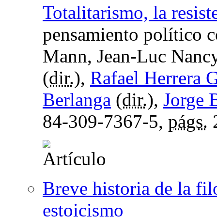
Totalitarismo, la resist
pensamiento político 
Mann, Jean-Luc Nancy,
(
dir.
),
Rafael Herrera G
Berlanga
(
dir.
),
Jorge 
84-309-7367-5,
págs.
Breve historia de la fi
estoicismo