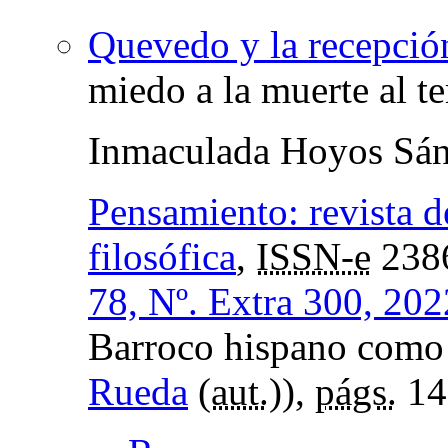
Quevedo y la recepció
miedo a la muerte al t
Inmaculada Hoyos Sá
Pensamiento: revista d
filosófica
,
ISSN-e
238
78, Nº. Extra 300, 202
Barroco hispano como
Rueda
(
aut.
)),
págs.
14