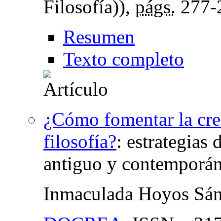
Filosofía)),
págs.
277-
Resumen
Texto completo
¿Cómo fomentar la crea
filosofía?
:
estrategias 
antiguo y contemporá
Inmaculada Hoyos Sá