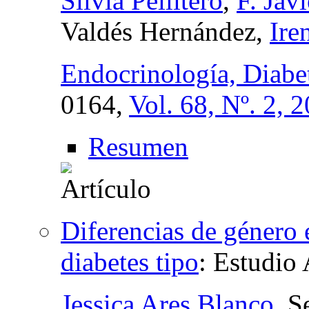
Silvia Pellitero
,
F. Jav
Valdés Hernández,
Ire
Endocrinología, Diabe
0164,
Vol. 68, Nº. 2, 
Resumen
Diferencias de género 
diabetes tipo
:
Estudio 
Jessica Ares Blanco
, S