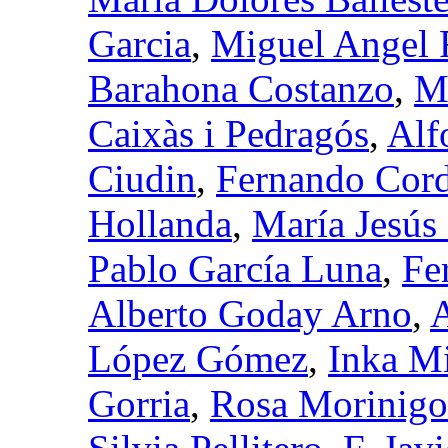
Garcia
,
Miguel Angel 
Barahona Costanzo
,
M
Caixàs i Pedragós
,
Alf
Ciudin
,
Fernando Cord
Hollanda
,
María Jesús
Pablo García Luna
,
Fe
Alberto Goday Arno
,
A
López Gómez
,
Inka M
Gorria
,
Rosa Morinigo