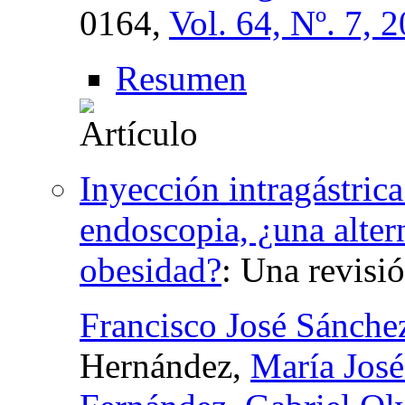
0164,
Vol. 64, Nº. 7, 
Resumen
Inyección intragástric
endoscopia, ¿una altern
obesidad?
:
Una revisió
Francisco José Sánche
Hernández,
María José