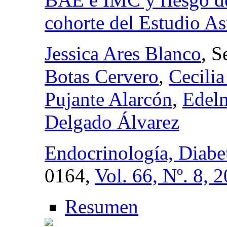
cohorte del Estudio As
Jessica Ares Blanco
, S
Botas Cervero
,
Cecili
Pujante Alarcón
,
Edel
Delgado Álvarez
Endocrinología, Diabe
0164,
Vol. 66, Nº. 8, 
Resumen