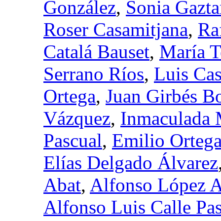
González
,
Sonia Gazt
Roser Casamitjana
,
Ra
Catalá Bauset
,
María T
Serrano Ríos
,
Luis Ca
Ortega
,
Juan Girbés Bo
Vázquez
,
Inmaculada 
Pascual
,
Emilio Orteg
Elías Delgado Álvarez
Abat
,
Alfonso López A
Alfonso Luis Calle Pa