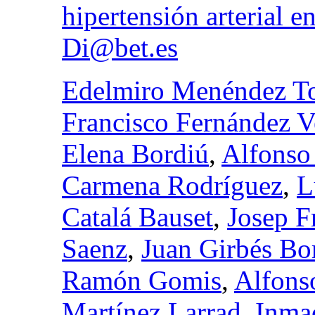
hipertensión arterial e
Di@bet.es
Edelmiro Menéndez To
Francisco Fernández 
Elena Bordiú
,
Alfonso 
Carmena Rodríguez
,
L
Catalá Bauset
,
Josep F
Saenz
,
Juan Girbés Bo
Ramón Gomis
,
Alfons
Martínez Larrad
,
Inma