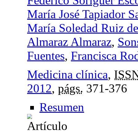
Federico Soriguer Esc
María José Tapiador S
María Soledad Ruiz d
Almaraz Almaraz
,
Son
Fuentes
,
Francisca Ro
Medicina clínica
,
ISS
2012
,
págs.
371-376
Resumen