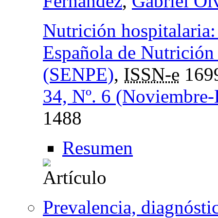
Fernández
,
Gabriel Olv
Nutrición hospitalaria
Española de Nutrición
(SENPE)
,
ISSN-e
169
34, Nº. 6 (Noviembre-
1488
Resumen
Prevalencia, diagnóstic