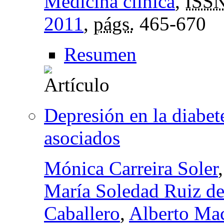
Medicina clínica
,
ISS
2011
,
págs.
465-670
Resumen
Depresión en la diabete
asociados
Mónica Carreira Soler
María Soledad Ruiz d
Caballero
,
Alberto Ma