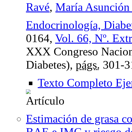
Ravé
,
María Asunción
Endocrinología, Diabe
0164,
Vol. 66, Nº. Ext
XXX Congreso Naciona
Diabetes),
págs.
301-3
Texto Completo Eje
Estimación de grasa c
BAE e IMC y riesgo de