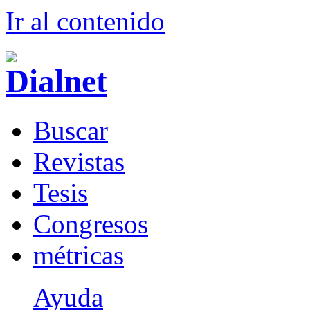
Ir al conteni
d
o
B
uscar
R
evistas
T
esis
Co
n
gresos
m
étricas
Ayuda