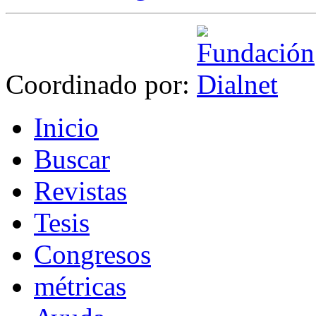
Coordinado por:
I
nicio
B
uscar
R
evistas
T
esis
Co
n
gresos
m
étricas