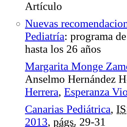
Nuevas recomendacion
Pediatría
:
programa de 
hasta los 26 años
Margarita Monge Zam
Anselmo Hernández H
Herrera
,
Esperanza Vio
Canarias Pediátrica
,
I
2013
,
págs.
29-31