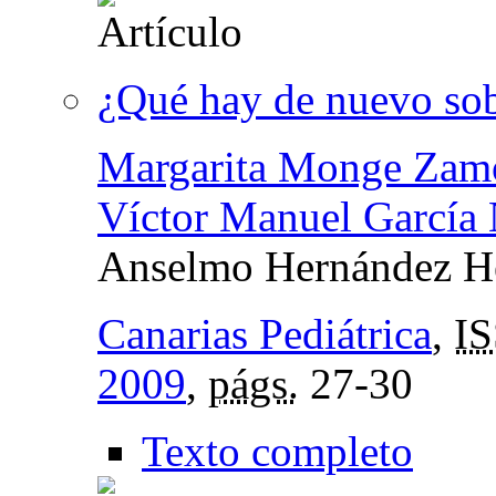
¿Qué hay de nuevo sob
Margarita Monge Zam
Víctor Manuel García 
Anselmo Hernández H
Canarias Pediátrica
,
I
2009
,
págs.
27-30
Texto completo