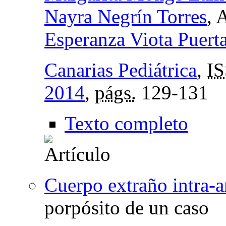
Nayra Negrín Torres
, 
Esperanza Viota Puert
Canarias Pediátrica
,
I
2014
,
págs.
129-131
Texto completo
Cuerpo extraño intra-a
porpósito de un caso