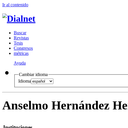
Ir al conteni
d
o
B
uscar
R
evistas
T
esis
Co
n
gresos
m
étricas
Ayuda
Cambiar idioma
Idioma
Anselmo Hernández He
Instituciones