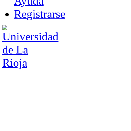
Ayuda
R
e
gistrarse