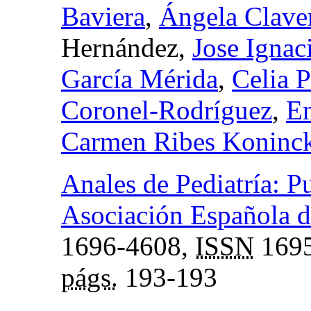
Baviera
,
Ángela Clav
Hernández,
Jose Ignac
García Mérida
,
Celia 
Coronel-Rodríguez
,
E
Carmen Ribes Koninc
Anales de Pediatría: Pu
Asociación Española de
1696-4608,
ISSN
1695
págs.
193-193