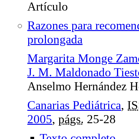
Razones para recomend
prolongada
Margarita Monge Zam
J. M. Maldonado Tiest
Anselmo Hernández H
Canarias Pediátrica
,
I
2005
,
págs.
25-28
Texto completo