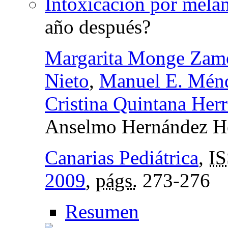
Intoxicación por mela
año después?
Margarita Monge Zam
Nieto
,
Manuel E. Mén
Cristina Quintana Herr
Anselmo Hernández H
Canarias Pediátrica
,
I
2009
,
págs.
273-276
Resumen