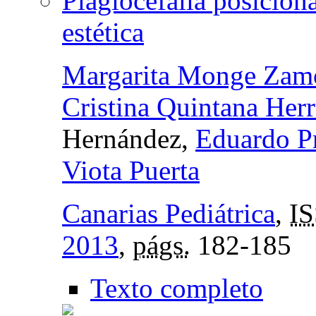
Plagiocefalia posicion
estética
Margarita Monge Zam
Cristina Quintana Herr
Hernández,
Eduardo Pr
Viota Puerta
Canarias Pediátrica
,
I
2013
,
págs.
182-185
Texto completo