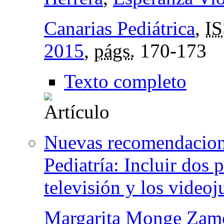
Canarias Pediátrica
,
I
2015
,
págs.
170-173
Texto completo
Nuevas recomendacion
Pediatría: Incluir dos 
televisión y los videoj
Margarita Monge Zam