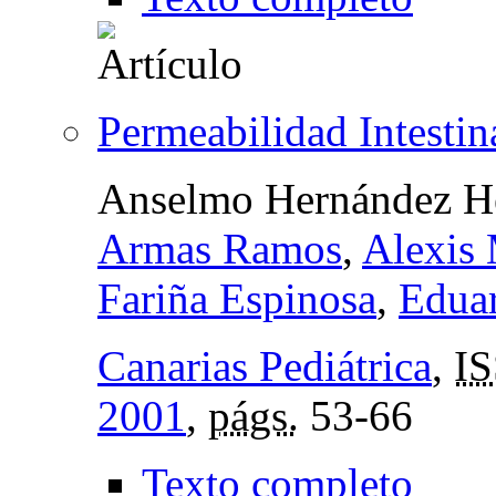
Permeabilidad Intestin
Anselmo Hernández H
Armas Ramos
,
Alexis 
Fariña Espinosa
,
Edua
Canarias Pediátrica
,
I
2001
,
págs.
53-66
Texto completo