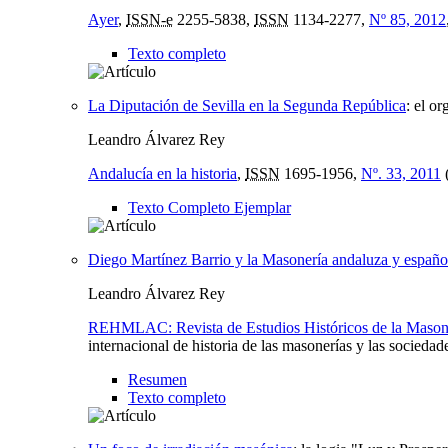
Ayer
,
ISSN-e
2255-5838,
ISSN
1134-2277,
Nº 85, 2012
Texto completo
La Diputación de Sevilla en la Segunda República
:
el or
Leandro Álvarez Rey
Andalucía en la historia
,
ISSN
1695-1956,
Nº. 33, 2011
(
Texto Completo Ejemplar
Diego Martínez Barrio y la Masonería andaluza y españo
Leandro Álvarez Rey
REHMLAC: Revista de Estudios Históricos de la Masone
internacional de historia de las masonerías y las
Resumen
Texto completo