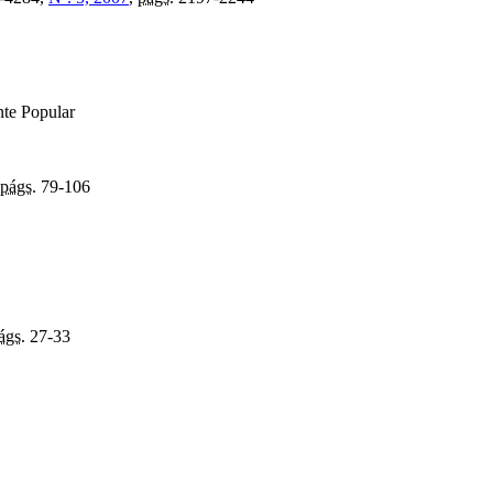
nte Popular
págs.
79-106
ágs.
27-33