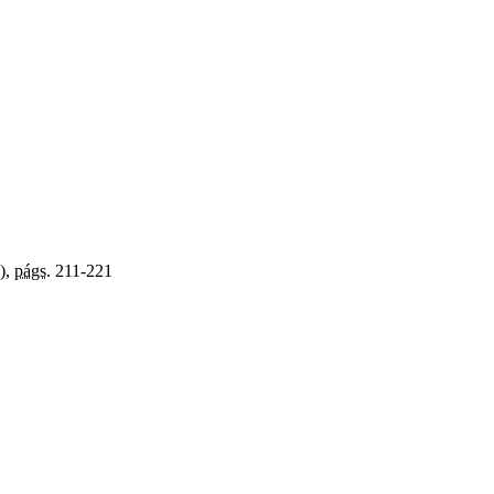
),
págs.
211-221