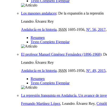
Texto Completo Ejemplar
Los masones andaluces
:
De la expansión a la represión
Leandro Álvarez Rey
Andalucía en la historia
,
ISSN
1695-1956,
Nº. 56, 2017
Resumen
Texto Completo Ejemplar
El profesor Manuel Giménez Fernández (1896-1968)
:
De
Leandro Álvarez Rey
Andalucía en la historia
,
ISSN
1695-1956,
Nº. 49, 2015
Resumen
Texto Completo Ejemplar
La represión franquista en Andalucía. Un avance de inve
Fernando Martínez López
, Leandro Álvarez Rey,
Cristó