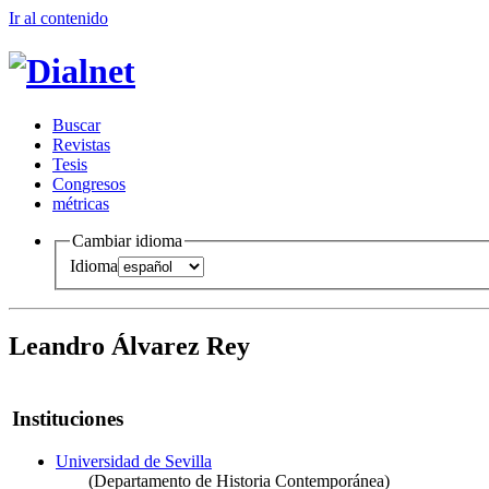
Ir al conteni
d
o
B
uscar
R
evistas
T
esis
Co
n
gresos
m
étricas
Cambiar idioma
Idioma
Leandro Álvarez Rey
Instituciones
Universidad de Sevilla
(Departamento de Historia Contemporánea)