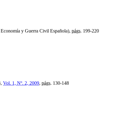
 Economía y Guerra Civil Española),
págs.
199-220
3,
Vol. 1, Nº. 2, 2009
,
págs.
130-148