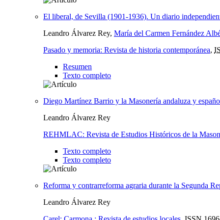
El liberal, de Sevilla (1901-1936). Un diario independient
Leandro Álvarez Rey,
María del Carmen Fernández Alb
Pasado y memoria: Revista de historia contemporánea
,
I
Resumen
Texto completo
Diego Martínez Barrio y la Masonería andaluza y españo
Leandro Álvarez Rey
REHMLAC: Revista de Estudios Históricos de la Masone
Texto completo
Texto completo
Reforma y contrarreforma agraria durante la Segunda Re
Leandro Álvarez Rey
Carel: Carmona : Revista de estudios locales
,
ISSN
1696