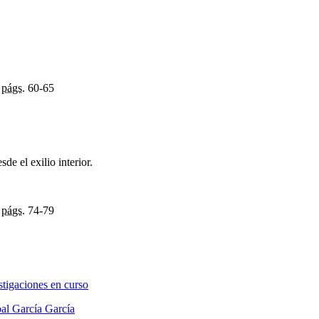
,
págs.
60-65
sde el exilio interior.
,
págs.
74-79
stigaciones en curso
bal García García