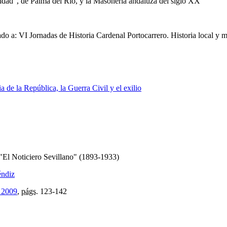
ridad", de Palma del Río, y la Masonería andaluza del siglo XX
o a: VI Jornadas de Historia Cardenal Portocarrero. Historia local y mu
 de la República, la Guerra Civil y el exilio
"El Noticiero Sevillano" (1893-1933)
éndiz
 2009
,
págs.
123-142