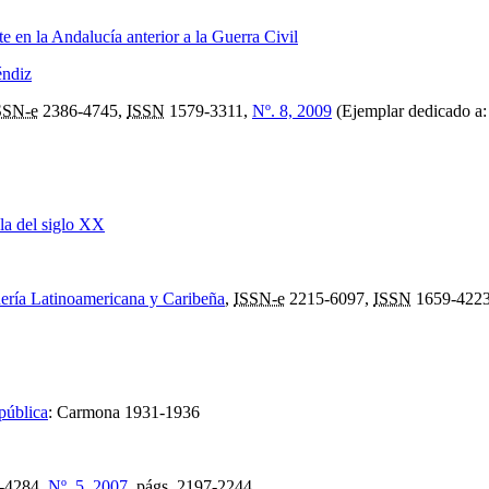
e en la Andalucía anterior a la Guerra Civil
éndiz
SSN-e
2386-4745,
ISSN
1579-3311,
Nº. 8, 2009
(Ejemplar dedicado a:
la del siglo XX
ría Latinoamericana y Caribeña
,
ISSN-e
2215-6097,
ISSN
1659-422
pública
:
Carmona 1931-1936
-4284,
Nº. 5, 2007
,
págs.
2197-2244