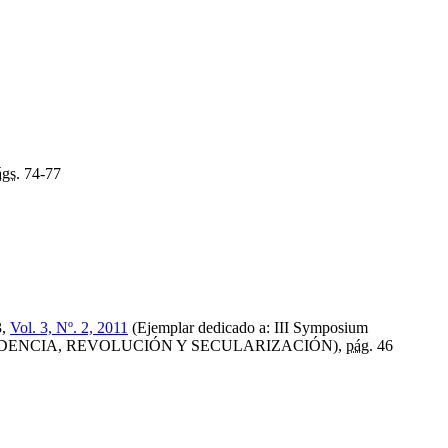
ágs.
74-77
3,
Vol. 3, Nº. 2, 2011
(Ejemplar dedicado a: III Symposium
ÍA, INDEPENDENCIA, REVOLUCIÓN Y SECULARIZACIÓN),
pág.
46