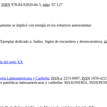
,
ISBN
978-84-92820-66-5,
págs.
97-127
ganismo se implicó con energía en los esfuerzos autonomistas
Ejemplar dedicado a: Judíos. Siglos de encuentros y desencuentros),
p
la del siglo XX
ría Latinoamericana y Caribeña
,
ISSN-e
2215-6097,
ISSN
1659-422
 sociedades patrióticas latinoamericanas y caribeñas: MASONER