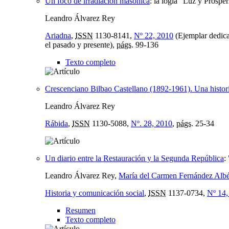
Un foco de irradiación masónica
:
la logia "Luz y Prospe
Leandro Álvarez Rey
Ariadna
,
ISSN
1130-8141,
Nº 22, 2010
(Ejemplar dedicad
el pasado y presente),
págs.
99-136
Texto completo
Crescenciano Bilbao Castellano (1892-1961). Una historia
Leandro Álvarez Rey
Rábida
,
ISSN
1130-5088,
Nº. 28, 2010
,
págs.
25-34
Un diario entre la Restauración y la Segunda República
:
Leandro Álvarez Rey,
María del Carmen Fernández Alb
Historia y comunicación social
,
ISSN
1137-0734,
Nº 14,
Resumen
Texto completo