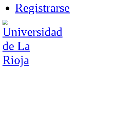
R
e
gistrarse