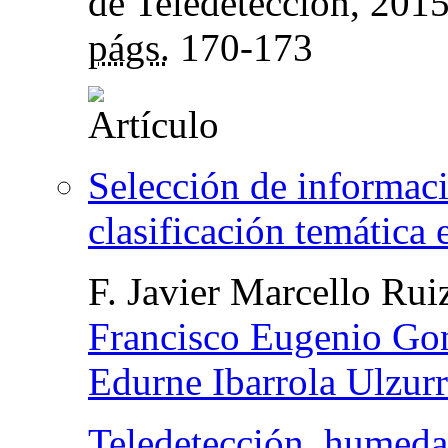
de Teledetección
, 201
págs.
170-173
Selección de informaci
clasificación temática 
F. Javier Marcello Rui
Francisco Eugenio Go
Edurne Ibarrola Ulzur
Teledetección, humedal