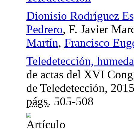
Dionisio Rodríguez E
Pedrero
, F. Javier Mar
Martín
,
Francisco Eug
Teledetección, humedal
de actas del XVI Cong
de Teledetección
, 201
págs.
505-508