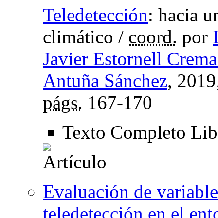
Teledetección
:
hacia u
climático
/
coord.
por
Javier Estornell Crem
Antuña Sánchez
, 2019
págs.
167-170
Texto Completo Li
Evaluación de variable
teledetección en el ent