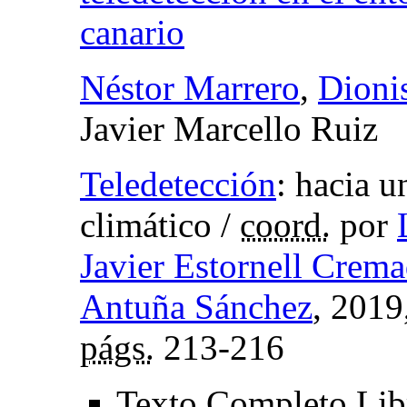
canario
Néstor Marrero
,
Dioni
Javier Marcello Ruiz
Teledetección
:
hacia u
climático
/
coord.
por
Javier Estornell Crem
Antuña Sánchez
, 2019
págs.
213-216
Texto Completo Li