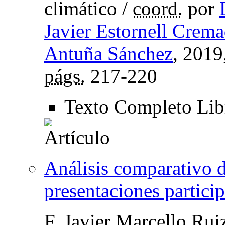
climático
/
coord.
por
Javier Estornell Crem
Antuña Sánchez
, 2019
págs.
217-220
Texto Completo Li
Análisis comparativo 
presentaciones particip
F. Javier Marcello Rui