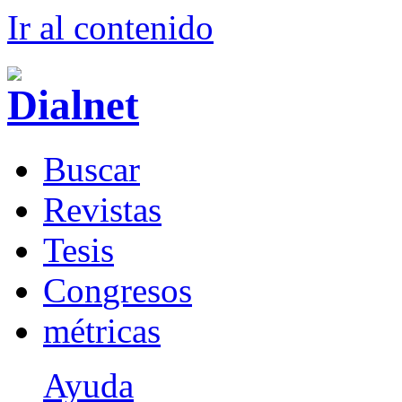
Ir al conteni
d
o
B
uscar
R
evistas
T
esis
Co
n
gresos
m
étricas
Ayuda