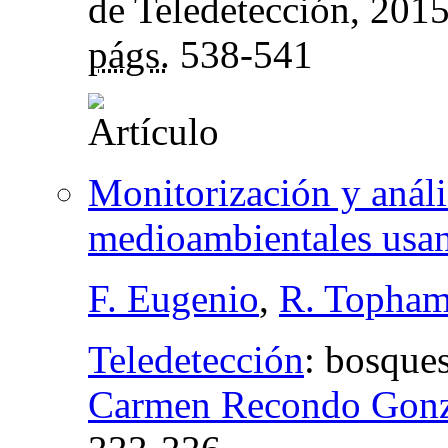
de Teledetección
, 201
págs.
538-541
Monitorización y análi
medioambientales usa
F. Eugenio
,
R. Topha
Teledetección
:
bosques
Carmen Recondo Gonz